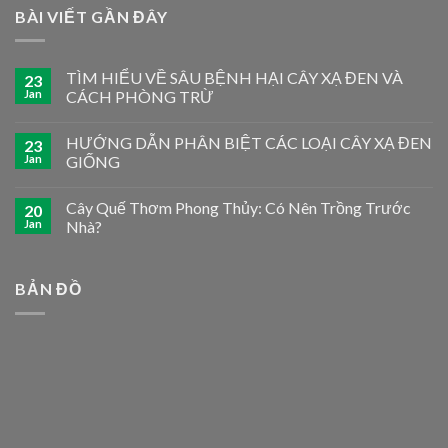
BÀI VIẾT GẦN ĐÂY
TÌM HIỂU VỀ SÂU BỆNH HẠI CÂY XẠ ĐEN VÀ
23
Jan
CÁCH PHÒNG TRỪ
HƯỚNG DẪN PHÂN BIỆT CÁC LOẠI CÂY XẠ ĐEN
23
Jan
GIỐNG
Cây Quế Thơm Phong Thủy: Có Nên Trồng Trước
20
Jan
Nhà?
BẢN ĐỒ