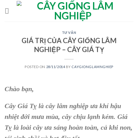
Skip
to
content
TƯ VẤN
GIÁ TRỊ CỦA CÂY GIỐNG LÂM
NGHIỆP – CÂY GIÁ TỴ
POSTED ON
28/11/2014
BY
CAYGIONGLAMNGHIEP
Chào bạn,
Cây Giá Tỵ là cây lâm nghiệp ưa khí hậu
nhiệt đới mưa mùa, cây chịu lạnh kém. Giá
Tỵ là loài cây ưa sáng hoàn toàn, cả khi non,