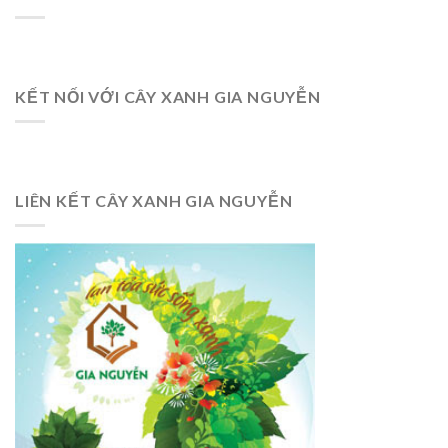
KẾT NỐI VỚI CÂY XANH GIA NGUYỄN
LIÊN KẾT CÂY XANH GIA NGUYỄN