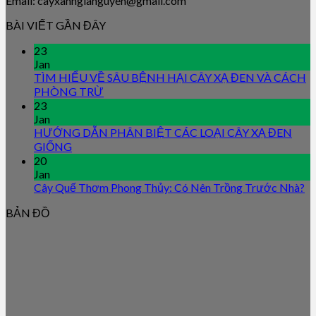
Email: cayxanhgianguyen@gmail.com
BÀI VIẾT GẦN ĐÂY
23
Jan
TÌM HIỂU VỀ SÂU BỆNH HẠI CÂY XẠ ĐEN VÀ CÁCH
PHÒNG TRỪ
23
Jan
HƯỚNG DẪN PHÂN BIỆT CÁC LOẠI CÂY XẠ ĐEN
GIỐNG
20
Jan
Cây Quế Thơm Phong Thủy: Có Nên Trồng Trước Nhà?
BẢN ĐỒ