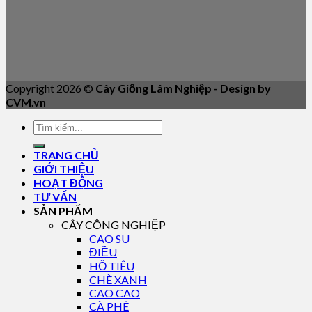
Copyright 2026 ©
Cây Giống Lâm Nghiệp - Design by
CVM.vn
TRANG CHỦ
GIỚI THIỆU
HOẠT ĐỘNG
TƯ VẤN
SẢN PHẨM
CÂY CÔNG NGHIỆP
CAO SU
ĐIỀU
HỒ TIÊU
CHÈ XANH
CAO CAO
CÀ PHÊ