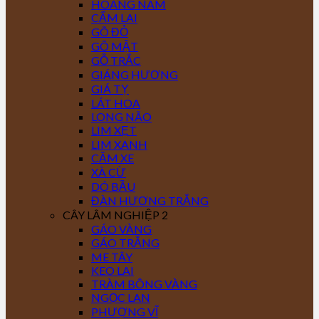
HOÀNG NAM
CẨM LAI
GÕ ĐỎ
GÕ MẬT
GỖ TRẮC
GIÁNG HƯƠNG
GIÁ TỴ
LÁT HOA
LONG NÃO
LIM XẸT
LIM XANH
CĂM XE
XÀ CỪ
DÓ BẦU
ĐÀN HƯƠNG TRẮNG
CÂY LÂM NGHIỆP 2
GÁO VÀNG
GÁO TRẮNG
ME TÂY
KEO LAI
TRÀM BÔNG VÀNG
NGỌC LAN
PHƯỢNG VĨ