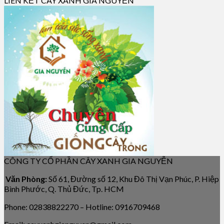
LIÊN KẾT CÂY XANH GIA NGUYỄN
CÔNG TY CỔ PHẦN CÂY XANH GIA NGUYỄN
Văn Phòng:
Số 61, Đường số 12, Khu Đô Thị Vạn Phúc, P. Hiệp
Bình Phước, Q. Thủ Đức, Tp. HCM
Phone: 02838822270 – Hotline: 0916709468