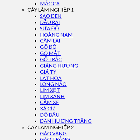
MẮC CA
CÂY LÂM NGHIỆP 1
SAO ĐEN
DẦU RÁI
SƯA ĐỎ
HOÀNG NAM
CẨM LAI
GÕ ĐỎ
GÕ MẬT
GỖ TRẮC
GIÁNG HƯƠNG
GIÁ TỴ
LÁT HOA
LONG NÃO
LIM XẸT
LIM XANH
CĂM XE
XÀ CỪ
DÓ BẦU
ĐÀN HƯƠNG TRẮNG
CÂY LÂM NGHIỆP 2
GÁO VÀNG
GÁO TRẮNG