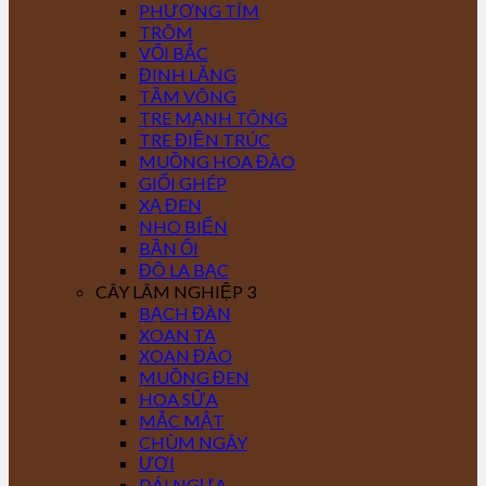
PHƯỢNG TÍM
TRÔM
VỐI BẮC
ĐINH LĂNG
TẦM VÔNG
TRE MẠNH TÔNG
TRE ĐIỀN TRÚC
MUỒNG HOA ĐÀO
GIỔI GHÉP
XẠ ĐEN
NHO BIỂN
BẦN ỔI
ĐÔ LA BẠC
CÂY LÂM NGHIỆP 3
BẠCH ĐÀN
XOAN TA
XOAN ĐÀO
MUỒNG ĐEN
HOA SỮA
MẮC MẬT
CHÙM NGÂY
ƯƠI
DÁI NGỰA