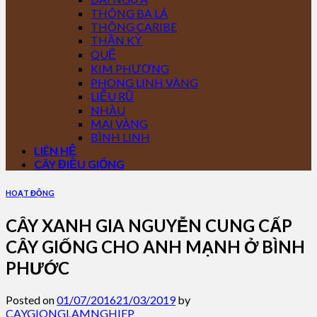
THÔNG BA LÁ
THÔNG CARIBE
THẦN KỲ
QUẾ
KIM PHƯỢNG
PHONG LINH VÀNG
LIỄU RŨ
NHÀU
MAI VÀNG
BÌNH LINH
LIÊN HỆ
CÂY ĐIỀU GIỐNG
HOẠT ĐỘNG
CÂY XANH GIA NGUYỄN CUNG CẤP
CÂY GIỐNG CHO ANH MẠNH Ở BÌNH
PHƯỚC
Posted on
01/07/2016
21/03/2019
by
CAYGIONGLAMNGHIEP