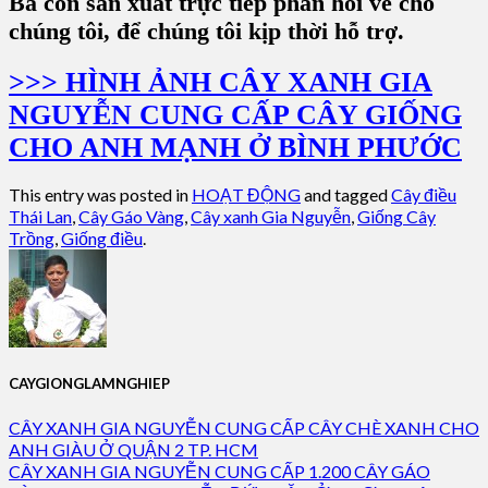
Bà con sản xuất trực tiếp phản hồi về cho
chúng tôi, để chúng tôi kịp thời hỗ trợ.
>>> HÌNH ẢNH CÂY XANH GIA
NGUYỄN CUNG CẤP CÂY GIỐNG
CHO ANH MẠNH Ở BÌNH PHƯỚC
This entry was posted in
HOẠT ĐỘNG
and tagged
Cây điều
Thái Lan
,
Cây Gáo Vàng
,
Cây xanh Gia Nguyễn
,
Giống Cây
Trồng
,
Giống điều
.
CAYGIONGLAMNGHIEP
CÂY XANH GIA NGUYỄN CUNG CẤP CÂY CHÈ XANH CHO
ANH GIÀU Ở QUẬN 2 TP. HCM
CÂY XANH GIA NGUYỄN CUNG CẤP 1.200 CÂY GÁO