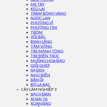
ME TÂY
KEO LAI
TRÀM BÔNG VÀNG
NGỌC LAN
PHƯỢNG VĨ
PHƯỢNG TÍM
TRÔM
VỐI BẮC
ĐINH LĂNG
TẦM VÔNG
TRE MẠNH TÔNG
TRE ĐIỀN TRÚC
MUỒNG HOA ĐÀO
GIỔI GHÉP
XẠ ĐEN
NHO BIỂN
BẦN ỔI
ĐÔ LA BẠC
CÂY LÂM NGHIỆP 3
BẠCH ĐÀN
XOAN TA
XOAN ĐÀO