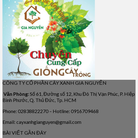
CÔNG TY CỔ PHẦN CÂY XANH GIA NGUYỄN
Văn Phòng:
Số 61, Đường số 12, Khu Đô Thị Vạn Phúc, P. Hiệp
Bình Phước, Q. Thủ Đức, Tp. HCM
Phone: 02838822270 – Hotline: 0916709468
Email: cayxanhgianguyen@gmail.com
BÀI VIẾT GẦN ĐÂY