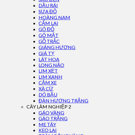
DẦU RÁI
SƯA ĐỎ
HOÀNG NAM
CẨM LAI
GÕ ĐỎ
GÕ MẬT
GỖ TRẮC
GIÁNG HƯƠNG
GIÁ TỴ
LÁT HOA
LONG NÃO
LIM XẸT
LIM XANH
CĂM XE
XÀ CỪ
DÓ BẦU
ĐÀN HƯƠNG TRẮNG
CÂY LÂM NGHIỆP 2
GÁO VÀNG
GÁO TRẮNG
ME TÂY
KEO LAI