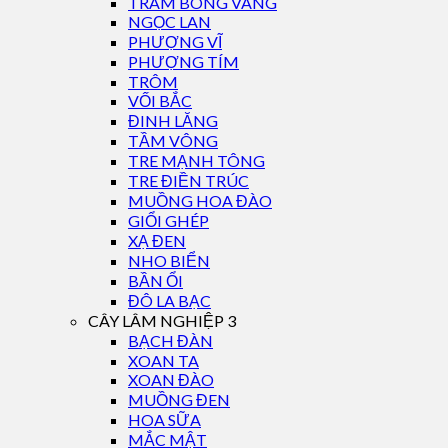
TRÀM BÔNG VÀNG
NGỌC LAN
PHƯỢNG VĨ
PHƯỢNG TÍM
TRÔM
VỐI BẮC
ĐINH LĂNG
TẦM VÔNG
TRE MẠNH TÔNG
TRE ĐIỀN TRÚC
MUỒNG HOA ĐÀO
GIỔI GHÉP
XẠ ĐEN
NHO BIỂN
BẦN ỔI
ĐÔ LA BẠC
CÂY LÂM NGHIỆP 3
BẠCH ĐÀN
XOAN TA
XOAN ĐÀO
MUỒNG ĐEN
HOA SỮA
MẮC MẬT