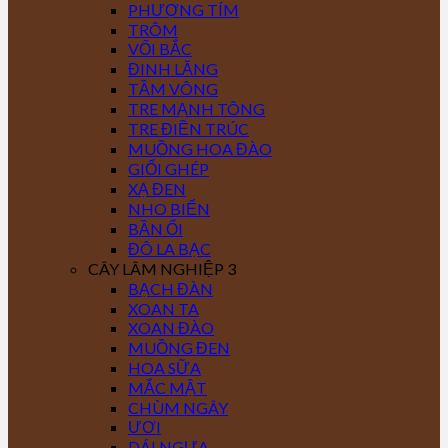
PHƯỢNG TÍM
TRÔM
VỐI BẮC
ĐINH LĂNG
TẦM VÔNG
TRE MẠNH TÔNG
TRE ĐIỀN TRÚC
MUỒNG HOA ĐÀO
GIỔI GHÉP
XẠ ĐEN
NHO BIỂN
BẦN ỔI
ĐÔ LA BẠC
CÂY LÂM NGHIỆP 3
BẠCH ĐÀN
XOAN TA
XOAN ĐÀO
MUỒNG ĐEN
HOA SỮA
MẮC MẬT
CHÙM NGÂY
ƯƠI
DÁI NGỰA