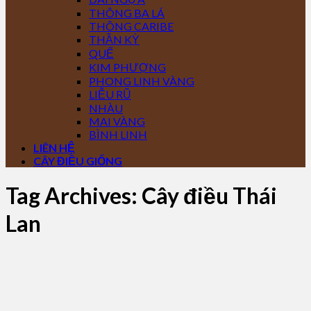
THÔNG BA LÁ
THÔNG CARIBE
THẦN KỲ
QUẾ
KIM PHƯỢNG
PHONG LINH VÀNG
LIỄU RŨ
NHÀU
MAI VÀNG
BÌNH LINH
LIÊN HỆ
CÂY ĐIỀU GIỐNG
Tag Archives:
Cây điều Thái
Lan