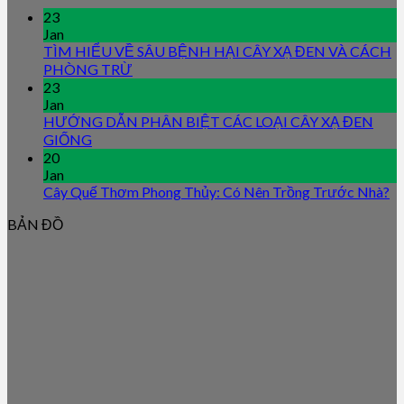
23
Jan
TÌM HIỂU VỀ SÂU BỆNH HẠI CÂY XẠ ĐEN VÀ CÁCH
PHÒNG TRỪ
23
Jan
HƯỚNG DẪN PHÂN BIỆT CÁC LOẠI CÂY XẠ ĐEN
GIỐNG
20
Jan
Cây Quế Thơm Phong Thủy: Có Nên Trồng Trước Nhà?
BẢN ĐỒ