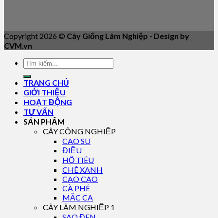
Copyright 2026 ©
Cây Giống Lâm Nghiệp - Design by
CVM.vn
TRANG CHỦ
GIỚI THIỆU
HOẠT ĐỘNG
TƯ VẤN
SẢN PHẨM
CÂY CÔNG NGHIỆP
CAO SU
ĐIỀU
HỒ TIÊU
CHÈ XANH
CAO CAO
CÀ PHÊ
MẮC CA
CÂY LÂM NGHIỆP 1
SAO ĐEN