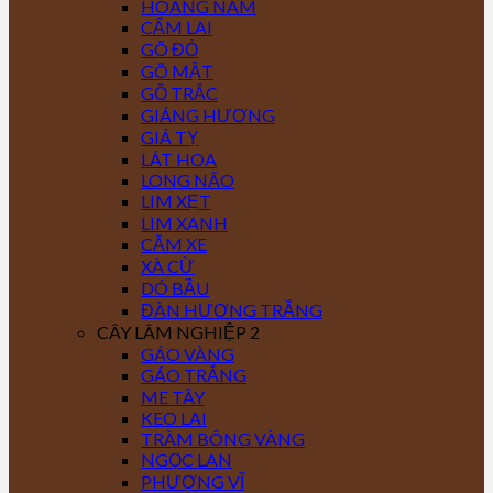
HOÀNG NAM
CẨM LAI
GÕ ĐỎ
GÕ MẬT
GỖ TRẮC
GIÁNG HƯƠNG
GIÁ TỴ
LÁT HOA
LONG NÃO
LIM XẸT
LIM XANH
CĂM XE
XÀ CỪ
DÓ BẦU
ĐÀN HƯƠNG TRẮNG
CÂY LÂM NGHIỆP 2
GÁO VÀNG
GÁO TRẮNG
ME TÂY
KEO LAI
TRÀM BÔNG VÀNG
NGỌC LAN
PHƯỢNG VĨ