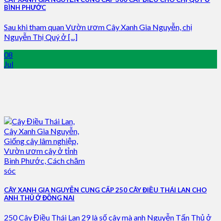
BÌNH PHƯỚC
Sau khi tham quan Vườn ươm Cây Xanh Gia Nguyễn, chị
Nguyễn Thị Quý ở [...]
08
Jul
CÂY XANH GIA NGUYỄN CUNG CẤP 250 CÂY ĐIỀU THÁI LAN CHO
ANH THỦ Ở ĐỒNG NAI
250 Cây Điều Thái Lan 29 là số cây mà anh Nguyễn Tấn Thủ ở