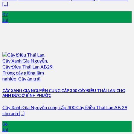
[...]
07
Jul
CÂY XANH GIA NGUYỄN CUNG CẤP 300 CÂY ĐIỀU THÁI LAN CHO
ANH ĐỨC Ở BÌNH PHƯỚC
Cây Xanh Gia Nguyễn cung cấp 300 Cây Điều Thái Lan AB 29
cho anh [...]
06
Jul