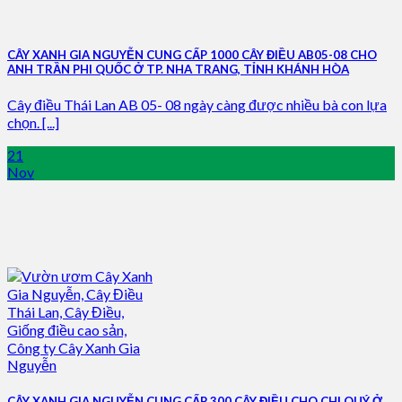
CÂY XANH GIA NGUYỄN CUNG CẤP 1000 CÂY ĐIỀU AB05-08 CHO
ANH TRẦN PHI QUỐC Ở TP. NHA TRANG, TỈNH KHÁNH HÒA
Cây điều Thái Lan AB 05- 08 ngày càng được nhiều bà con lựa
chọn. [...]
21
Nov
CÂY XANH GIA NGUYỄN CUNG CẤP 300 CÂY ĐIỀU CHO CHỊ QUÝ Ở