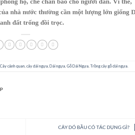
 phòng hộ, che chắn bão cho người dân. Vì thế,
của nhà nước thường cần một lượng lớn giống 
nh đất trống đồi trọc.
Cây cảnh quan
,
cây dái ngựa
,
Dái ngựa
,
Gỗ Dái Ngựa
,
Trồng cây gỗ dái ngựa
.
P
CÂY DÓ BẦU CÓ TÁC DỤNG GÌ?