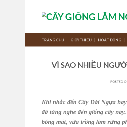
Skip
to
content
TRANG CHỦ
GIỚI THIỆU
HOẠT ĐỘNG
VÌ SAO NHIỀU NGƯỜ
POSTED 
Khi nhắc đến C
ây Dái Ngựa
hay 
đã từng nghe đến giống cây này.
bóng mát, vừa trồng làm rừng 