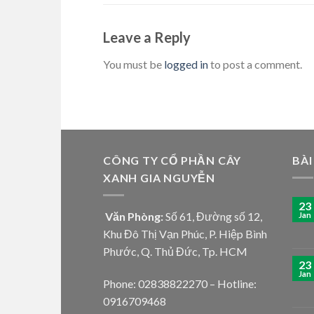
Leave a Reply
You must be
logged in
to post a comment.
CÔNG TY CỔ PHẦN CÂY
BÀI
XANH GIA NGUYỄN
23
Văn Phòng:
Số 61, Đường số 12,
Jan
Khu Đô Thị Vạn Phúc, P. Hiệp Bình
Phước, Q. Thủ Đức, Tp. HCM
23
Jan
Phone: 02838822270 – Hotline:
0916709468