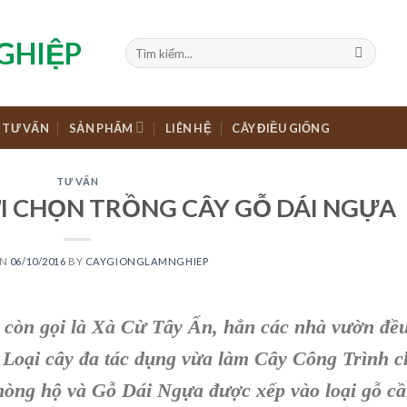
TƯ VẤN
SẢN PHẨM
LIÊN HỆ
CÂY ĐIỀU GIỐNG
TƯ VẤN
I CHỌN TRỒNG CÂY GỖ DÁI NGỰA
ON
06/10/2016
BY
CAYGIONGLAMNGHIEP
còn gọi là X
à Cừ Tây Ấn
, hẳn các nhà vườn đề
 Loại cây đa tác dụng vừa làm C
ây Công Trình
c
phòng hộ và Gỗ Dái Ngựa
được xếp vào loại gỗ c