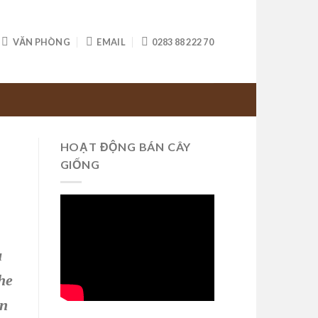
VĂN PHÒNG
EMAIL
0283 88 222 70
HOẠT ĐỘNG BÁN CÂY
GIỐNG
u
he
ần