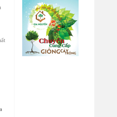
h
hất
a