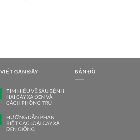
 VIẾT GẦN ĐÂY
BẢN ĐỒ
TÌM HIỂU VỀ SÂU BỆNH
HẠI CÂY XẠ ĐEN VÀ
CÁCH PHÒNG TRỪ
HƯỚNG DẪN PHÂN
BIỆT CÁC LOẠI CÂY XẠ
ĐEN GIỐNG