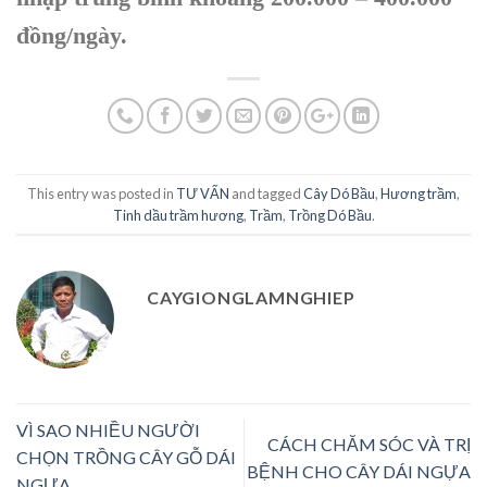
đồng/ngày.
This entry was posted in
TƯ VẤN
and tagged
Cây Dó Bầu
,
Hương trầm
,
Tinh dầu trầm hương
,
Trầm
,
Trồng Dó Bầu
.
CAYGIONGLAMNGHIEP
VÌ SAO NHIỀU NGƯỜI
CÁCH CHĂM SÓC VÀ TRỊ
CHỌN TRỒNG CÂY GỖ DÁI
BỆNH CHO CÂY DÁI NGỰA
NGỰA