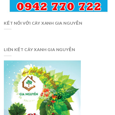
KẾT NỐI VỚI CÂY XANH GIA NGUYỄN
LIÊN KẾT CÂY XANH GIA NGUYỄN