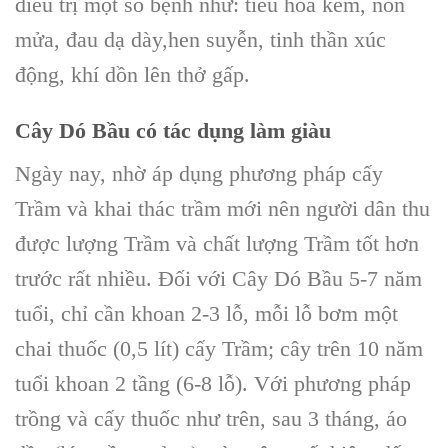
điều trị một số bệnh như: tiêu hóa kém, nôn
mửa, đau dạ dày,hen suyễn, tinh thần xúc
động, khí dồn lên thở gấp.
Cây Dó Bầu
có tác dụng làm giàu
Ngày nay, nhờ áp dụng phương pháp cấy
Trầm và khai thác trầm mới nên người dân thu
được lượng Trầm và chất lượng Trầm tốt hơn
trước rất nhiều. Đối với C
ây Dó Bầu
5-7 năm
tuổi, chỉ cần khoan 2-3 lỗ, mỗi lỗ bơm một
chai thuốc (0,5 lít) cấy Trầm; cây trên 10 năm
tuổi khoan 2 tầng (6-8 lỗ). Với
phương pháp
trồng
và cấy thuốc như trên, sau 3 tháng, áo