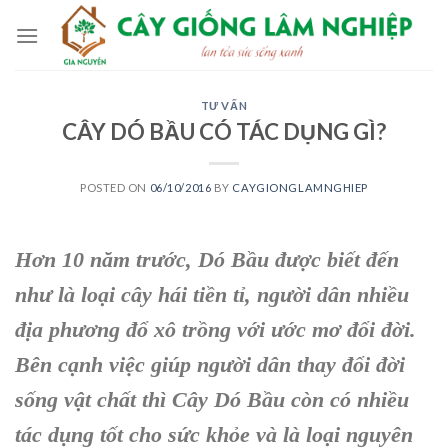
Skip
to
content
TƯ VẤN
CÂY DÓ BẦU CÓ TÁC DỤNG GÌ?
POSTED ON
06/10/2016
BY
CAYGIONGLAMNGHIEP
Hơn 10 năm trước, D
ó Bầu
được biết đến
như là loại cây hái tiền tỉ, người dân nhiều
địa phương đổ xô trồng với ước mơ đổi đời.
Bên cạnh việc giúp người dân thay đổi đời
sống vật chất thì C
ây Dó Bầu
còn có nhiều
tác dụng tốt cho sức khỏe và là loại
nguyên