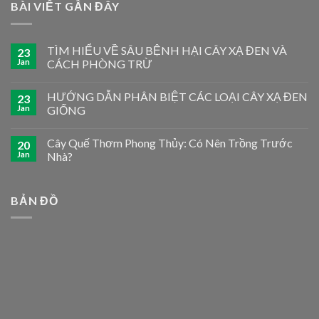
BÀI VIẾT GẦN ĐÂY
TÌM HIỂU VỀ SÂU BỆNH HẠI CÂY XẠ ĐEN VÀ
23
Jan
CÁCH PHÒNG TRỪ
HƯỚNG DẪN PHÂN BIỆT CÁC LOẠI CÂY XẠ ĐEN
23
Jan
GIỐNG
Cây Quế Thơm Phong Thủy: Có Nên Trồng Trước
20
Jan
Nhà?
BẢN ĐỒ