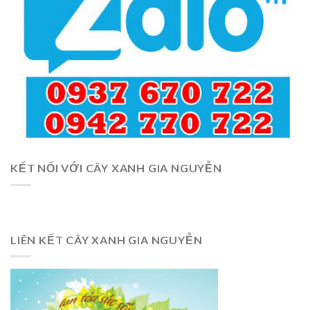
KẾT NỐI VỚI CÂY XANH GIA NGUYỄN
LIÊN KẾT CÂY XANH GIA NGUYỄN