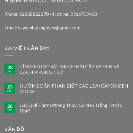
Hiệp Bình Phước, Q. Thủ Đức, Tp. HCM
Phone: 02838822270 – Hotline: 0916709468
Email: cayxanhgianguyen@gmail.com
BÀI VIẾT GẦN ĐÂY
TÌM HIỂU VỀ SÂU BỆNH HẠI CÂY XẠ ĐEN VÀ
23
Jan
CÁCH PHÒNG TRỪ
HƯỚNG DẪN PHÂN BIỆT CÁC LOẠI CÂY XẠ ĐEN
23
Jan
GIỐNG
Cây Quế Thơm Phong Thủy: Có Nên Trồng Trước
20
Jan
Nhà?
BẢN ĐỒ