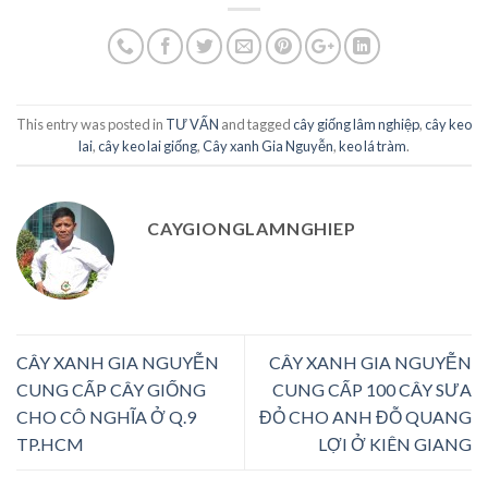
This entry was posted in
TƯ VẤN
and tagged
cây giống lâm nghiệp
,
cây keo
lai
,
cây keo lai giống
,
Cây xanh Gia Nguyễn
,
keo lá tràm
.
CAYGIONGLAMNGHIEP
CÂY XANH GIA NGUYỄN
CÂY XANH GIA NGUYỄN
CUNG CẤP CÂY GIỐNG
CUNG CẤP 100 CÂY SƯA
CHO CÔ NGHĨA Ở Q.9
ĐỎ CHO ANH ĐỖ QUANG
TP.HCM
LỢI Ở KIÊN GIANG