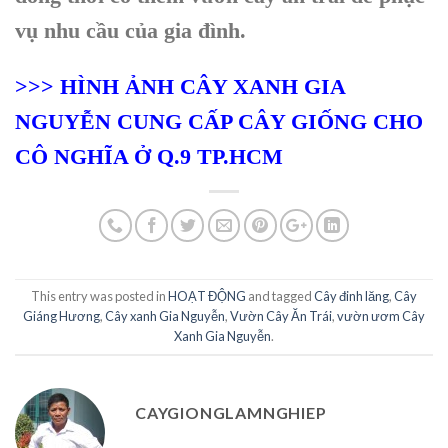
vụ nhu cầu của gia đình.
>>> HÌNH ẢNH CÂY XANH GIA
NGUYỄN CUNG CẤP CÂY GIỐNG CHO
CÔ NGHĨA Ở Q.9 TP.HCM
This entry was posted in
HOẠT ĐỘNG
and tagged
Cây đinh lăng
,
Cây
Giáng Hương
,
Cây xanh Gia Nguyễn
,
Vườn Cây Ăn Trái
,
vườn ươm Cây
Xanh Gia Nguyễn
.
CAYGIONGLAMNGHIEP