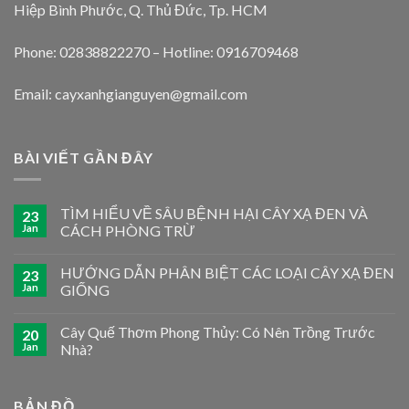
Hiệp Bình Phước, Q. Thủ Đức, Tp. HCM
Phone: 02838822270 – Hotline: 0916709468
Email: cayxanhgianguyen@gmail.com
BÀI VIẾT GẦN ĐÂY
TÌM HIỂU VỀ SÂU BỆNH HẠI CÂY XẠ ĐEN VÀ
23
Jan
CÁCH PHÒNG TRỪ
HƯỚNG DẪN PHÂN BIỆT CÁC LOẠI CÂY XẠ ĐEN
23
Jan
GIỐNG
Cây Quế Thơm Phong Thủy: Có Nên Trồng Trước
20
Jan
Nhà?
BẢN ĐỒ