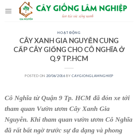
Skip
to
content
HOẠT ĐỘNG
CÂY XANH GIA NGUYỄN CUNG
CẤP CÂY GIỐNG CHO CÔ NGHĨA Ở
Q.9 TP.HCM
POSTED ON
20/06/2016
BY
CAYGIONGLAMNGHIEP
Cô Nghĩa từ Quận 9 Tp. HCM
đã đón xe tới
tham quan
Vườn ươm Cây Xanh Gia
Nguyễn
. Khi tham quan
vườn ươm
Cô Nghĩa
đã rất bất ngờ trước sự đa dạng và phong