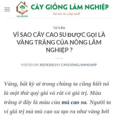
Skip
to
content
TƯ VẤN
VÌ SAO CÂY CAO SU ĐƯỢC GỌI LÀ
VÀNG TRẮNG CỦA NÔNG LÂM
NGHIỆP ?
POSTED ON
30/10/2013
BY
CAYGIONGLAMNGHIEP
Vàng, bất kỳ ai trong chúng ta cũng biết nó
là một thứ quý giá và rất có giá trị. Màu
trắng ở đây là màu của
mủ cao su
. Người ta
ví giá trị mà mủ cao su tạo ra như vàng bởi