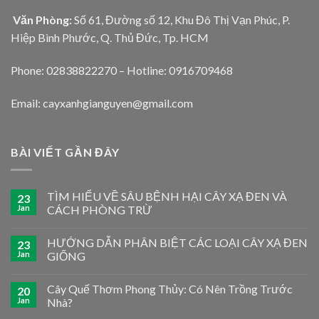
Văn Phòng:
Số 61, Đường số 12, Khu Đô Thị Vạn Phúc, P.
Hiệp Bình Phước, Q. Thủ Đức, Tp. HCM
Phone: 02838822270 – Hotline: 0916709468
Email: cayxanhgianguyen@gmail.com
BÀI VIẾT GẦN ĐÂY
TÌM HIỂU VỀ SÂU BỆNH HẠI CÂY XẠ ĐEN VÀ
23
Jan
CÁCH PHÒNG TRỪ
HƯỚNG DẪN PHÂN BIỆT CÁC LOẠI CÂY XẠ ĐEN
23
Jan
GIỐNG
Cây Quế Thơm Phong Thủy: Có Nên Trồng Trước
20
Jan
Nhà?