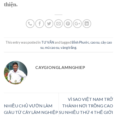
thiện.
This entry was posted in
TƯ VẤN
and tagged
BÌnh Phước
,
cao su
,
cây cao
su
,
mủ cao su
,
vàng trắng
.
CAYGIONGLAMNGHIEP
VÌ SAO VIỆT NAM TRỞ
NHIỀU CHỦ VƯỜN LÀM
THÀNH NƠI TRỒNG CAO
GIÀU TỪ CÂY LÂM NGHIỆP
SU NHIỀU THỨ 4 THẾ GIỚI