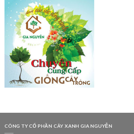
CÔNG TY CỔ PHẦN CÂY XANH GIA NGUYỄN