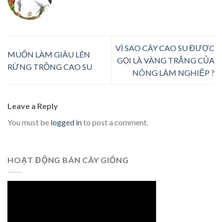
VÌ SAO CÂY CAO SU ĐƯỢC
MUỐN LÀM GIÀU LÊN
GỌI LÀ VÀNG TRẮNG CỦA
RỪNG TRỒNG CAO SU
NÔNG LÂM NGHIỆP ?
Leave a Reply
You must be
logged in
to post a comment.
HOẠT ĐỘNG BÁN CÂY GIỐNG