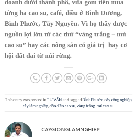
doanh dưới thành phố, vừa gom tiền mua
từng ha cao su, café, điều ở Bình Dương,
Bình Phước, Tây Nguyên. Vì họ thấy được
nguồn lợi lớn từ các thứ “vàng trắng – mủ
cao su” hay các nông sản có giá trị hay cơ
hội đất đai từ núi rừng.
This entry was posted in
TƯ VẤN
and tagged
BÌnh Phước
,
cây công nghiệp
,
cây lâm nghiệp
,
đồn điền cao su
,
vàng trắng-mủ cao su
.
CAYGIONGLAMNGHIEP