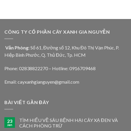
CÔNG TY CỔ PHẦN CÂY XANH GIA NGUYỄN
Văn Phòng:
Số 61, Đường số 12, Khu Đô Thị Vạn Phúc, P.
Hiệp Bình Phước, Q. Thủ Đức, Tp. HCM
Phone: 02838822270 – Hotline: 0916709468
Email: cayxanhgianguyen@gmail.com
BÀI VIẾT GẦN ĐÂY
TÌM HIỂU VỀ SÂU BỆNH HẠI CÂY XẠ ĐEN VÀ
23
Jan
CÁCH PHÒNG TRỪ