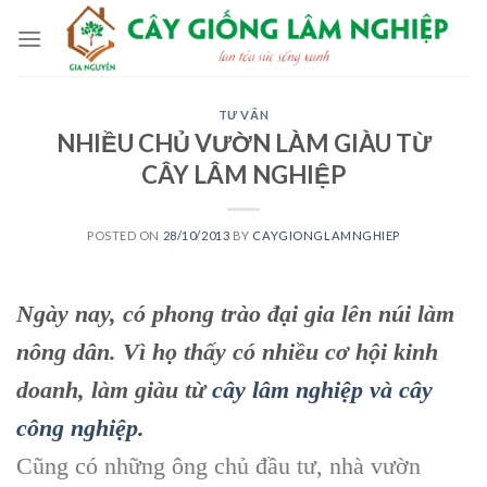
Skip
to
content
TƯ VẤN
NHIỀU CHỦ VƯỜN LÀM GIÀU TỪ
CÂY LÂM NGHIỆP
POSTED ON
28/10/2013
BY
CAYGIONGLAMNGHIEP
Ngày nay, có phong trào đại gia lên núi làm
nông dân. Vì họ thấy có nhiều cơ hội kinh
doanh, làm giàu từ
cây lâm nghiệp và cây
công nghiệp.
Cũng có những ông chủ đầu tư, nhà vườn