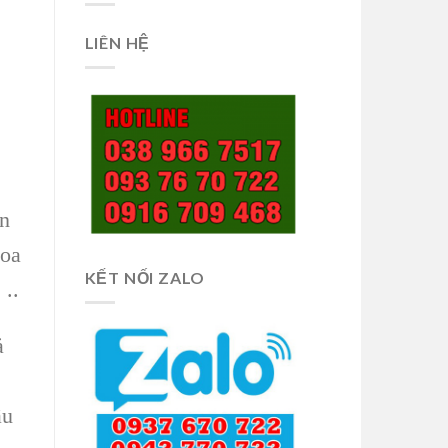
LIÊN HỆ
ền
Hoa
KẾT NỐI ZALO
 ..
ả
ầu