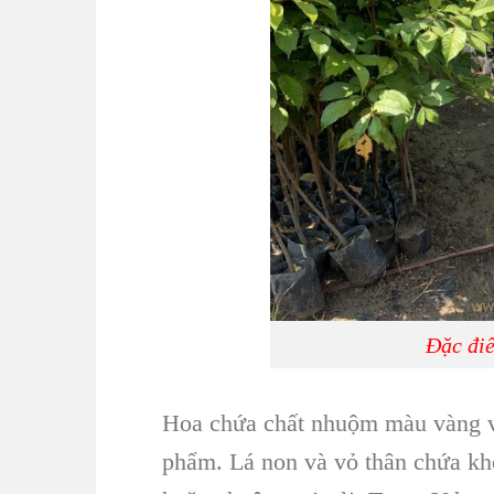
Đặc điể
Hoa
chứa chất nhuộm màu vàng v
phẩm.
Lá non
và vỏ thân chứa kh