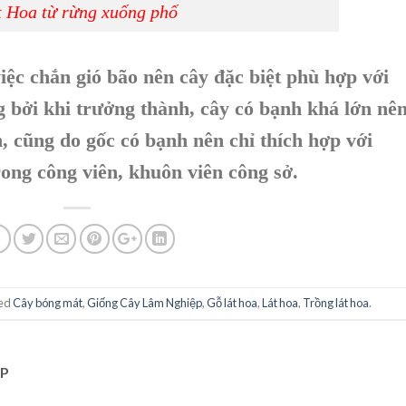
t Hoa từ rừng xuống phố
iệc chắn gió bão nên cây đặc biệt phù hợp với
 bởi khi trưởng thành, cây có bạnh khá lớn nê
n, cũng do gốc có bạnh nên chỉ thích hợp với
ong công viên, khuôn viên công sở.
ged
Cây bóng mát
,
Giống Cây Lâm Nghiệp
,
Gỗ lát hoa
,
Lát hoa
,
Trồng lát hoa
.
P