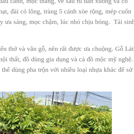
đầu cành, mọc thẳng, về sau rủ dần xuống và có
ạt, đài có lông, tràng 5 cánh xòe rộng, mép cuốn
ây ưa sáng, mọc chậm, lúc nhỏ chịu bóng. Tái sin
ến thớ và vân gỗ, nên rất được ưa chuộng.
Gỗ Lát
 nội thất
, đồ dùng gia dụng và cả đồ mộc mỹ nghệ.
thể dùng pha trộn với nhiều loại nhựa khác để sử