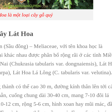
Hoa là một loại cây gỗ quý
ây Lát Hoa
n
(Sầu đông) –
Meliaceae
, với tên khoa học là
oại khác nhau được phân bổ rộng rãi ở các tỉnh Mi
 Nai
(Chukrasia tabularis var. dongnaiensis),
Lát 
arpa),
Lát Hoa Lá Lông
(C. tabularis var. velutina).
 thành có thể cao 30 m, đường kính thân lên tới c
hẵn, cuống chung dài 30-40 cm, mang 7-10 đôi lá
 10-12 cm, rộng 5-6 cm, hình xoan hay mũi mác, đ