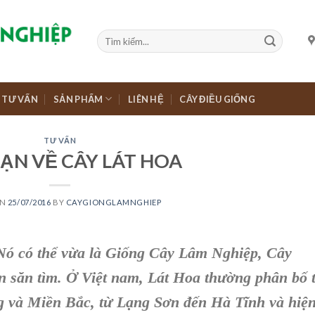
TƯ VẤN
SẢN PHẨM
LIÊN HỆ
CÂY ĐIỀU GIỐNG
TƯ VẤN
ẠN VỀ CÂY LÁT HOA
ON
25/07/2016
BY
CAYGIONGLAMNGHIEP
Nó có thể vừa
là Giống
Cây Lâm Nghiệp
, C
ây
n săn tìm. Ở Việt nam,
Lát Hoa
thường phân bố 
g và Miền Bắc, từ Lạng Sơn đến Hà Tĩnh và hiệ