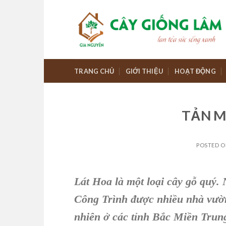
Skip
to
content
TRANG CHỦ
GIỚI THIỆU
HOẠT ĐỘNG
TẢN M
POSTED 
Lát Hoa
là một loại
cây gỗ quý.
Công Trình
được nhiều nhà vườ
nhiên ở các tỉnh Bắc Miền Trun