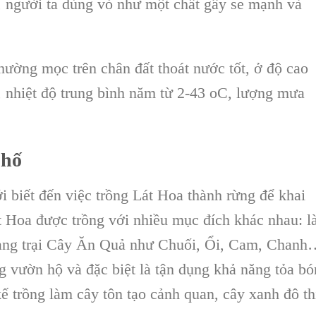
, người ta dùng vỏ như một chất gây se mạnh và
hường mọc trên chân đất thoát nước tốt, ở độ cao
 nhiệt độ trung bình năm từ 2-43 oC, lượng mưa
phố
 biết đến việc
trồng Lát Hoa
thành rừng để khai
t Hoa
được trồng với nhiều mục đích khác nhau: 
ng trại C
ây Ăn Quả như Chuối
,
Ổi, Cam, Chanh
ng vườn hộ và đặc biệt là tận dụng khả năng tỏa b
kế trồng làm cây tôn tạo
cảnh quan, cây xanh đô th