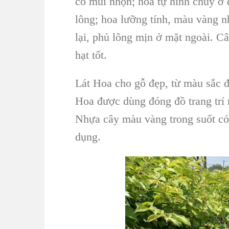
có mũi nhọn; hoa tự hình chùy ở 
lông;
hoa lưỡng tính
, màu vàng nh
lại, phủ lông mịn ở mặt ngoài. C
hạt tốt.
Lát Hoa
cho gỗ đẹp, từ màu sắc đ
Hoa
được dùng đóng đồ
trang trí
Nhựa cây màu vàng trong suốt có 
dụng.