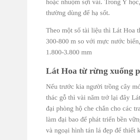
hoặc nhuộm sợi vải. Trong Y học
thường dùng để hạ sốt.
Theo một số tài liệu thì
Lát Hoa
t
300-800 m so với mực nước biển,
1.800-3.800 mm
Lát Hoa
từ rừng xuống 
Nếu trước kia người
trồng cây
mới
thác gỗ thì vài năm trở lại đây
Lá
đại phòng hộ che chắn cho các tra
làm đại bao để phát triển bền vữ
và ngoại hình tán lá đẹp để thiết 