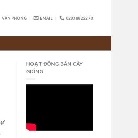
VĂN PHÒNG
EMAIL
0283 88 222 70
HOẠT ĐỘNG BÁN CÂY
GIỐNG
tự
n