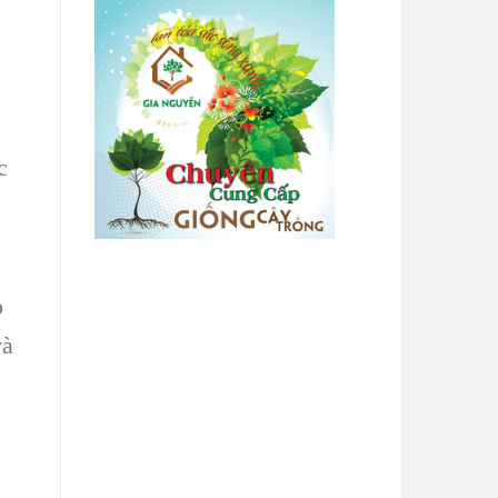
c
o
và