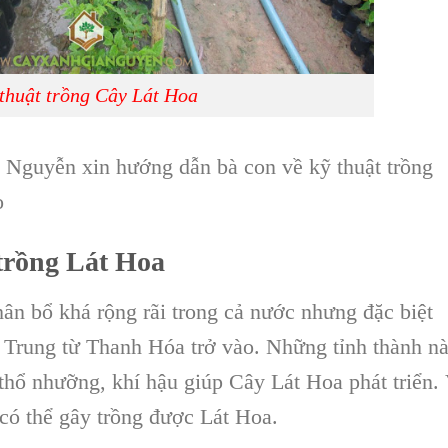
thuật trồng Cây Lát Hoa
a Nguyễn
xin hướng dẫn bà con về
kỹ thuật trồng
o
trồng Lát Hoa
hân bổ khá rộng rãi trong cả nước nhưng đặc biệt
 Trung từ Thanh Hóa trở vào. Những tỉnh thành n
, thổ nhưỡng, khí hậu giúp C
ây Lát Hoa
phát triển.
 có thể gây trồng được
Lát Hoa
.