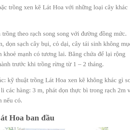
hoặc
trồng xen kẽ Lát Hoa
với những loại cây khác
n trồng theo rạch song song với đường đồng mức.
2m, dọn sạch
cây bụi, cỏ dại, cây tái sinh
không mụ
h khoẻ mạnh có tương lai. Băng chứa để lại rộng
hành trước khi trồng rừng từ 1 – 2 tháng.
ác:
kỹ thuật trồng Lát Hoa
xen kẽ không khác gì s
li các hàng: 3 m, phát dọn thực bì trong rạch 2m 
h nếu có.
Lát Hoa
ban đầu