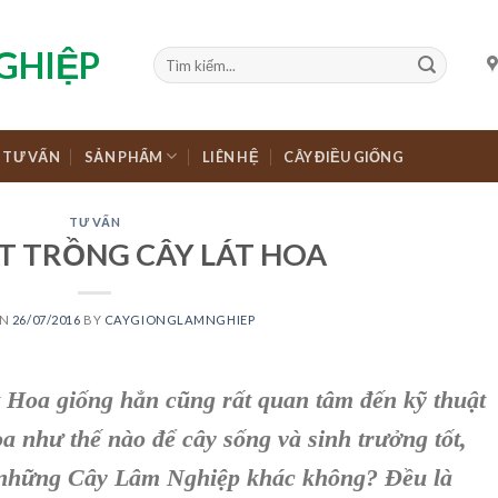
TƯ VẤN
SẢN PHẨM
LIÊN HỆ
CÂY ĐIỀU GIỐNG
TƯ VẤN
T TRỒNG CÂY LÁT HOA
ON
26/07/2016
BY
CAYGIONGLAMNGHIEP
t Hoa giống
hẳn cũng rất quan tâm đến
kỹ thuật
oa
như thế nào để
cây sống
và sinh trưởng tốt,
 những C
ây Lâm Nghiệp
khác không? Đều là