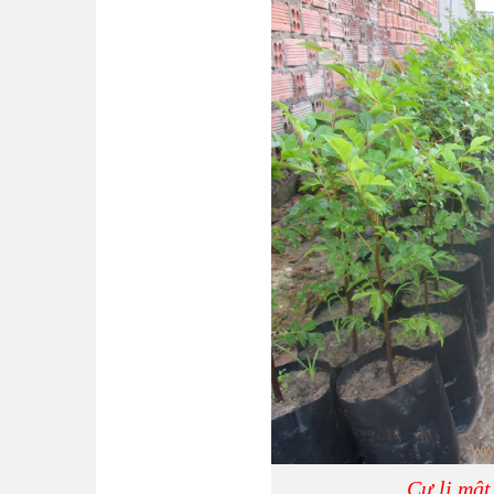
Cự li mật