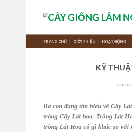
Skip
to
content
TRANG CHỦ
GIỚI THIỆU
HOẠT ĐỘNG
KỸ THUẬ
POSTED 
Bà con đang tìm hiểu về C
ây Lá
trồng Cây Lát hoa
.
Trồng Lát H
trồng Lát Hoa
có gì khác so với