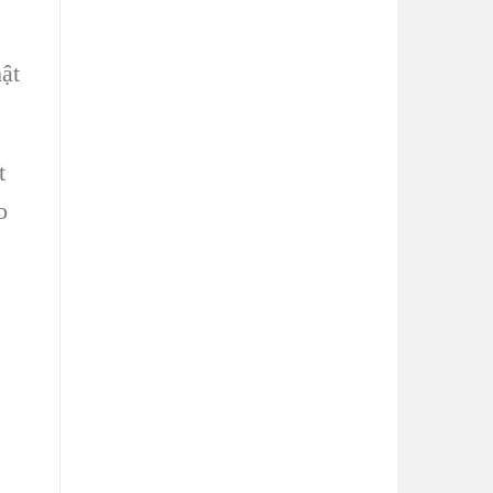
ật
t
o