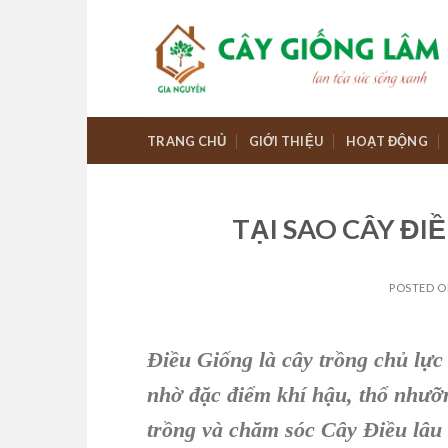
Skip
to
content
TRANG CHỦ
GIỚI THIỆU
HOẠT ĐỘNG
TẠI SAO CÂY ĐI
POSTED 
Điều Giống
là cây trồng chủ lực
nhờ đặc điểm khí hậu, thổ nhưỡ
trồng
và c
hăm sóc Cây Điều
lâu 