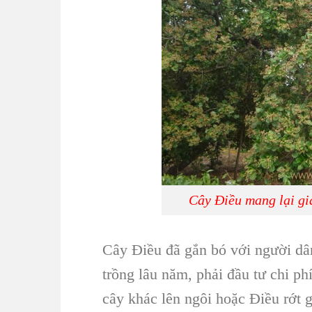
Cây Điều mang lại gi
Cây Điều
đã gắn bó với người d
trồng lâu năm
, phải đầu tư chi ph
cây khác lên ngôi hoặc Điều rớt 