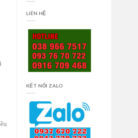
LIÊN HỆ
i
KẾT NỐI ZALO
iều