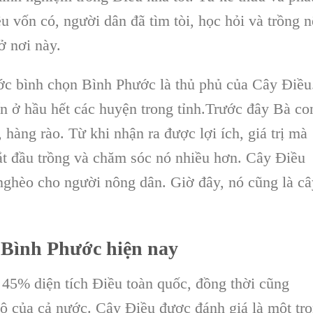
ều
vốn có, người dân đã tìm tòi, học hỏi và trồng 
ở nơi này.
ớc bình chọn
Bình Phước
là thủ phủ của
Cây Điều
n ở hầu hết các huyện trong tỉnh.Trước đây Bà co
 hàng rào. Từ khi nhận ra được lợi ích, giá trị mà
ắt đầu trồng và chăm sóc nó nhiều hơn.
Cây Điều
nghèo
cho người nông dân. Giờ đây, nó cũng là câ
i
Bình Phước
hiện nay
45% diện tích Điều toàn quốc, đồng thời cũng
hô
của cả nước.
Cây Điều
được đánh giá là một tr