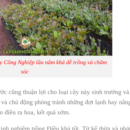
ây Công Nghiệp lâu năm khá dễ trồng và chăm
sóc
ước
cũng thuận lợi cho loại cây này sinh trưởng và
át và chủ động phòng tránh những đợt lạnh hay nắn
o điều ra hoa, kết quả sớm.
kinh nghiệm trồng Điều
khá tốt. Từ kế thừa và phá