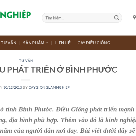
TƯ VẤN
SẢN PHẨM
LIÊN HỆ
CÂY ĐIỀU GIỐNG
TƯ VẤN
ỀU PHÁT TRIỂN Ở BÌNH PHƯỚC
ON
30/12/2015
BY
CAYGIONGLAMNGHIEP
 ở tỉnh
Bình Phước
.
Điều Giống
phát triển mạnh
ng, địa hình phù hợp. Thêm vào đó là
kinh nghi
năm của người dân nơi đay. Bài viết dưới đây sẽ