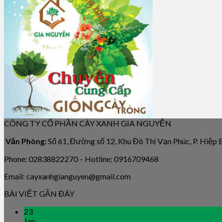
CÔNG TY CỔ PHẦN CÂY XANH GIA NGUYỄN
Văn Phòng:
Số 61, Đường số 12, Khu Đô Thị Vạn Phúc, P. Hiệp
Phone: 02838822270 – Hotline: 0916709468
Email: cayxanhgianguyen@gmail.com
BÀI VIẾT GẦN ĐÂY
23
Jan