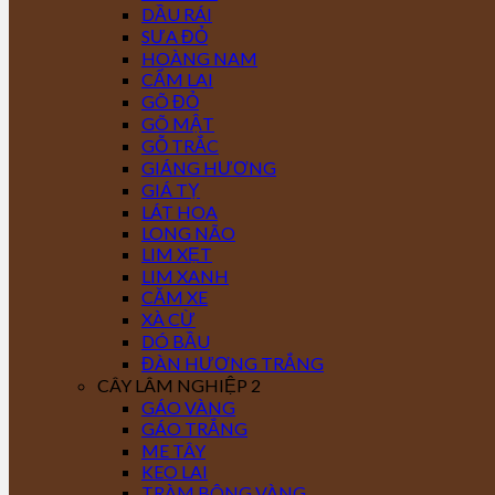
DẦU RÁI
SƯA ĐỎ
HOÀNG NAM
CẨM LAI
GÕ ĐỎ
GÕ MẬT
GỖ TRẮC
GIÁNG HƯƠNG
GIÁ TỴ
LÁT HOA
LONG NÃO
LIM XẸT
LIM XANH
CĂM XE
XÀ CỪ
DÓ BẦU
ĐÀN HƯƠNG TRẮNG
CÂY LÂM NGHIỆP 2
GÁO VÀNG
GÁO TRẮNG
ME TÂY
KEO LAI
TRÀM BÔNG VÀNG