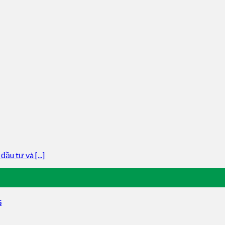
u tư và [...]
G