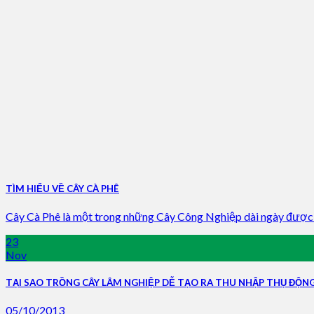
TÌM HIỂU VỀ CÂY CÀ PHÊ
Cây Cà Phê là một trong những Cây Công Nghiệp dài ngày được đầ
23
Nov
TẠI SAO TRỒNG CÂY LÂM NGHIỆP DỄ TẠO RA THU NHẬP THỤ ĐỘN
05/10/2013