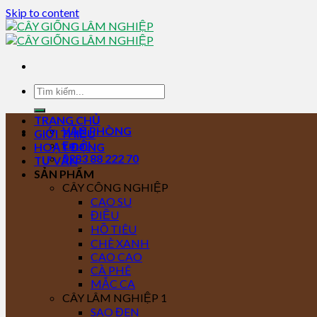
Skip to content
TRANG CHỦ
VĂN PHÒNG
GIỚI THIỆU
Email
HOẠT ĐỘNG
0283 88 222 70
TƯ VẤN
SẢN PHẨM
CÂY CÔNG NGHIỆP
CAO SU
ĐIỀU
HỒ TIÊU
CHÈ XANH
CAO CAO
CÀ PHÊ
MẮC CA
CÂY LÂM NGHIỆP 1
SAO ĐEN