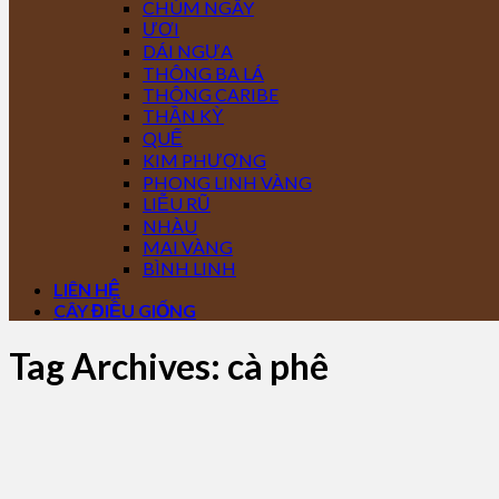
CHÙM NGÂY
ƯƠI
DÁI NGỰA
THÔNG BA LÁ
THÔNG CARIBE
THẦN KỲ
QUẾ
KIM PHƯỢNG
PHONG LINH VÀNG
LIỄU RŨ
NHÀU
MAI VÀNG
BÌNH LINH
LIÊN HỆ
CÂY ĐIỀU GIỐNG
Tag Archives:
cà phê