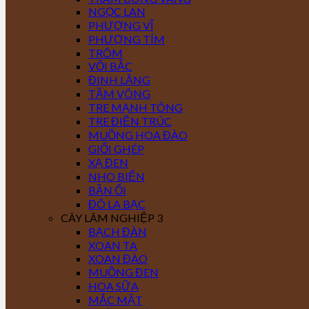
NGỌC LAN
PHƯỢNG VĨ
PHƯỢNG TÍM
TRÔM
VỐI BẮC
ĐINH LĂNG
TẦM VÔNG
TRE MẠNH TÔNG
TRE ĐIỀN TRÚC
MUỒNG HOA ĐÀO
GIỔI GHÉP
XẠ ĐEN
NHO BIỂN
BẦN ỔI
ĐÔ LA BẠC
CÂY LÂM NGHIỆP 3
BẠCH ĐÀN
XOAN TA
XOAN ĐÀO
MUỒNG ĐEN
HOA SỮA
MẮC MẬT