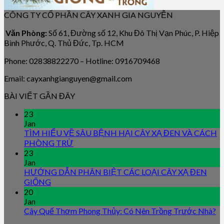
CÔNG TY CỔ PHẦN CÂY XANH GIA NGUYỄN
Văn Phòng:
Số 61, Đường số 12, Khu Đô Thị Vạn Phúc, P. Hiệp
Bình Phước, Q. Thủ Đức, Tp. HCM
Phone: 02838822270 – Hotline: 0916709468
Email: cayxanhgianguyen@gmail.com
BÀI VIẾT GẦN ĐÂY
23
Jan
TÌM HIỂU VỀ SÂU BỆNH HẠI CÂY XẠ ĐEN VÀ CÁCH
PHÒNG TRỪ
23
Jan
HƯỚNG DẪN PHÂN BIỆT CÁC LOẠI CÂY XẠ ĐEN
GIỐNG
20
Jan
Cây Quế Thơm Phong Thủy: Có Nên Trồng Trước Nhà?