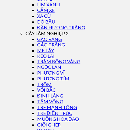
LIM XANH
CĂM XE
XÀ CỪ
DÓ BẦU
ĐÀN HƯƠNG TRẮNG
CÂY LÂM NGHIỆP 2
GÁO VÀNG
GÁO TRẮNG
ME TÂY
KEO LAI
TRÀM BÔNG VÀNG
NGỌC LAN
PHƯỢNG VĨ
PHƯỢNG TÍM
TRÔM
VỐI BẮC
ĐINH LĂNG
TẦM VÔNG
TRE MẠNH TÔNG
TRE ĐIỀN TRÚC
MUỒNG HOA ĐÀO
GIỔI GHÉP