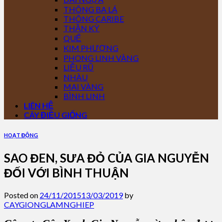
THÔNG BA LÁ
THÔNG CARIBE
THẦN KỲ
QUẾ
KIM PHƯỢNG
PHONG LINH VÀNG
LIỄU RŨ
NHÀU
MAI VÀNG
BÌNH LINH
LIÊN HỆ
CÂY ĐIỀU GIỐNG
HOẠT ĐỘNG
SAO ĐEN, SƯA ĐỎ CỦA GIA NGUYỄN
ĐỐI VỚI BÌNH THUẬN
Posted on
24/11/2015
13/03/2019
by
CAYGIONGLAMNGHIEP