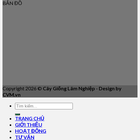
BẢN ĐỒ
Copyright 2026 ©
Cây Giống Lâm Nghiệp - Design by
CVM.vn
TRANG CHỦ
GIỚI THIỆU
HOẠT ĐỘNG
TƯ VẤN