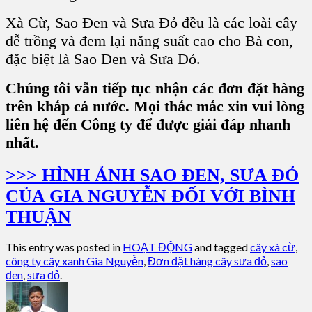
Xà Cừ, Sao Đen và Sưa Đỏ
đều là các loài cây
dễ trồng và đem lại năng suất cao cho Bà con,
đặc biệt là Sao Đen và Sưa Đỏ.
Chúng tôi vẫn tiếp tục nhận các đơn đặt hàng
trên khắp cả nước. Mọi thắc mắc xin vui lòng
liên hệ đến Công ty để được giải đáp nhanh
nhất.
>>> HÌNH ẢNH SAO ĐEN, SƯA ĐỎ
CỦA GIA NGUYỄN ĐỐI VỚI BÌNH
THUẬN
This entry was posted in
HOẠT ĐỘNG
and tagged
cây xà cừ
,
công ty cây xanh Gia Nguyễn
,
Đơn đặt hàng cây sưa đỏ
,
sao
đen
,
sưa đỏ
.