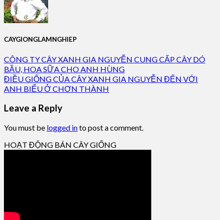
CAYGIONGLAMNGHIEP
CÔNG TY CÂY XANH GIA NGUYỄN CUNG CẤP CÂY DÓ
BẦU, HOA SỮA CHO ANH HÙNG
ĐIỀU GIỐNG CỦA CÂY XANH GIA NGUYỄN ĐẾN VỚI
ANH BIỂU Ở CHƠN THÀNH
Leave a Reply
You must be
logged in
to post a comment.
HOẠT ĐỘNG BÁN CÂY GIỐNG