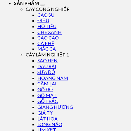
SẢN PHẨM
CÂY CÔNG NGHIỆP
CAO SU
ĐIỀU
HỒ TIÊU
CHÈ XANH
CAO CAO
CÀ PHÊ
MẮC CA
CÂY LÂM NGHIỆP 1
SAO ĐEN
DẦU RÁI
SƯA ĐỎ
HOÀNG NAM
CẨM LAI
GÕ ĐỎ
GÕ MẬT
GỖ TRẮC
GIÁNG HƯƠNG
GIÁ TỴ
LÁT HOA
LONG NÃO
LIM XẸT