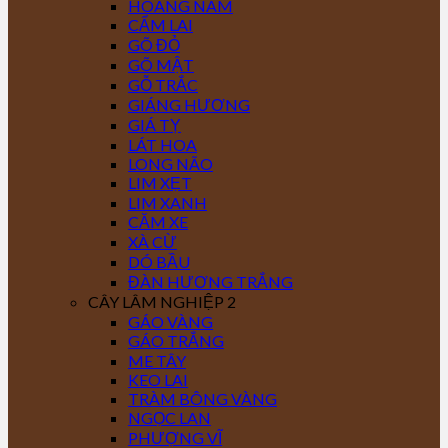
HOÀNG NAM
CẨM LAI
GÕ ĐỎ
GÕ MẬT
GỖ TRẮC
GIÁNG HƯƠNG
GIÁ TỴ
LÁT HOA
LONG NÃO
LIM XẸT
LIM XANH
CĂM XE
XÀ CỪ
DÓ BẦU
ĐÀN HƯƠNG TRẮNG
CÂY LÂM NGHIỆP 2
GÁO VÀNG
GÁO TRẮNG
ME TÂY
KEO LAI
TRÀM BÔNG VÀNG
NGỌC LAN
PHƯỢNG VĨ