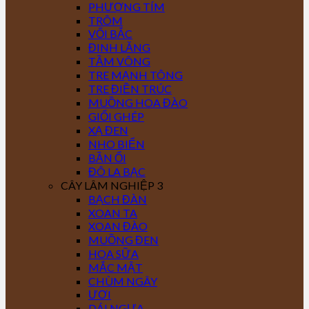
PHƯỢNG TÍM
TRÔM
VỐI BẮC
ĐINH LĂNG
TẦM VÔNG
TRE MẠNH TÔNG
TRE ĐIỀN TRÚC
MUỒNG HOA ĐÀO
GIỔI GHÉP
XẠ ĐEN
NHO BIỂN
BẦN ỔI
ĐÔ LA BẠC
CÂY LÂM NGHIỆP 3
BẠCH ĐÀN
XOAN TA
XOAN ĐÀO
MUỒNG ĐEN
HOA SỮA
MẮC MẬT
CHÙM NGÂY
ƯƠI
DÁI NGỰA