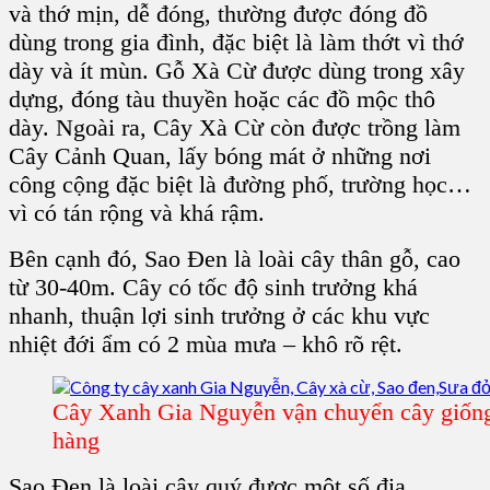
và thớ mịn, dễ đóng, thường được đóng đồ
dùng trong gia đình, đặc biệt là làm thớt vì thớ
dày và ít mùn.
Gỗ Xà Cừ
được dùng trong xây
dựng, đóng tàu thuyền hoặc các đồ mộc thô
dày. Ngoài ra,
Cây Xà Cừ
còn được trồng làm
Cây Cảnh Quan, lấy bóng mát ở những nơi
công cộng đặc biệt là đường phố, trường học…
vì có tán rộng và khá rậm.
Bên cạnh đó,
Sao Đen
là loài cây thân gỗ, cao
từ 30-40m. Cây có tốc độ sinh trưởng khá
nhanh, thuận lợi sinh trưởng ở các khu vực
nhiệt đới ẩm có 2 mùa mưa – khô rõ rệt.
Cây Xanh Gia Nguyễn vận chuyển cây giống
hàng
Sao Đen
là loài cây quý được một số địa