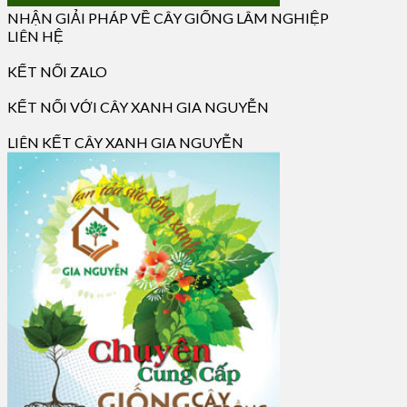
NHẬN GIẢI PHÁP VỀ CÂY GIỐNG LÂM NGHIỆP
LIÊN HỆ
KẾT NỐI ZALO
KẾT NỐI VỚI CÂY XANH GIA NGUYỄN
LIÊN KẾT CÂY XANH GIA NGUYỄN