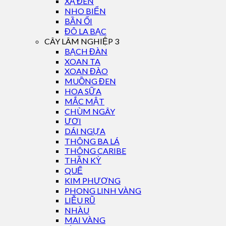
XẠ ĐEN
NHO BIỂN
BẦN ỔI
ĐÔ LA BẠC
CÂY LÂM NGHIỆP 3
BẠCH ĐÀN
XOAN TA
XOAN ĐÀO
MUỒNG ĐEN
HOA SỮA
MẮC MẬT
CHÙM NGÂY
ƯƠI
DÁI NGỰA
THÔNG BA LÁ
THÔNG CARIBE
THẦN KỲ
QUẾ
KIM PHƯỢNG
PHONG LINH VÀNG
LIỄU RŨ
NHÀU
MAI VÀNG