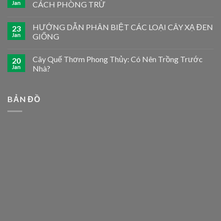
Jan
CÁCH PHÒNG TRỪ
HƯỚNG DẪN PHÂN BIỆT CÁC LOẠI CÂY XẠ ĐEN
23
Jan
GIỐNG
Cây Quế Thơm Phong Thủy: Có Nên Trồng Trước
20
Jan
Nhà?
BẢN ĐỒ