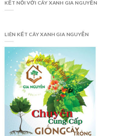
KẾT NỐI VỚI CÂY XANH GIA NGUYỄN
LIÊN KẾT CÂY XANH GIA NGUYỄN