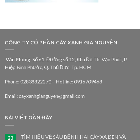
CÔNG TY CỔ PHẦN CÂY XANH GIA NGUYỄN
Văn Phòng:
Số 61, Đường số 12, Khu Đô Thị Vạn Phúc, P.
Hiệp Bình Phước, Q. Thủ Đức, Tp. HCM
Phone: 02838822270 – Hotline: 0916709468
Email: cayxanhgianguyen@gmail.com
BÀI VIẾT GẦN ĐÂY
TÌM HIỂU VỀ SÂU BỆNH HẠI CÂY XẠ ĐEN VÀ
23