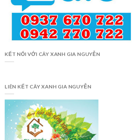
KẾT NỐI VỚI CÂY XANH GIA NGUYỄN
LIÊN KẾT CÂY XANH GIA NGUYỄN