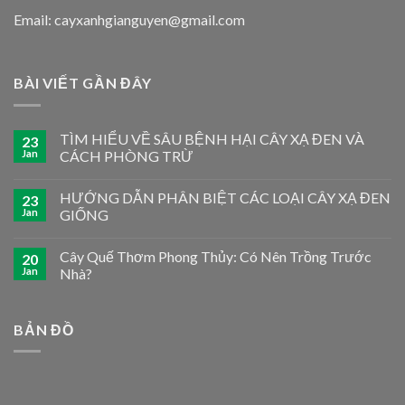
Email: cayxanhgianguyen@gmail.com
BÀI VIẾT GẦN ĐÂY
TÌM HIỂU VỀ SÂU BỆNH HẠI CÂY XẠ ĐEN VÀ
23
Jan
CÁCH PHÒNG TRỪ
HƯỚNG DẪN PHÂN BIỆT CÁC LOẠI CÂY XẠ ĐEN
23
Jan
GIỐNG
Cây Quế Thơm Phong Thủy: Có Nên Trồng Trước
20
Jan
Nhà?
BẢN ĐỒ