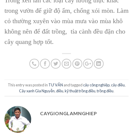
Trồng xen lẫn các loại cây lương thực khác
trong vườn để giữ độ ẩm, chống xói mòn. Làm
cỏ thường xuyên vào mùa mưa vào mùa khô
không nên để đất trồng, tỉa cành đều đặn cho
cây quang hợp tốt.
This entry was posted in
TƯ VẤN
and tagged
cây công nghiệp
,
cây điều
,
Cây xanh Gia Nguyễn
,
điều
,
kỹ thuật trồng điều
,
trồng điều
.
CAYGIONGLAMNGHIEP