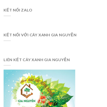
KẾT NỐI ZALO
KẾT NỐI VỚI CÂY XANH GIA NGUYỄN
LIÊN KẾT CÂY XANH GIA NGUYỄN