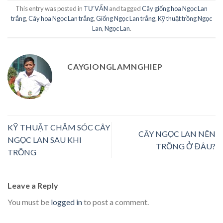
This entry was posted in
TƯ VẤN
and tagged
Cây giống hoa Ngọc Lan
trắng
,
Cây hoa Ngọc Lan trắng
,
Giống Ngọc Lan trắng
,
Kỹ thuật trồng Ngọc
Lan
,
Ngọc Lan
.
CAYGIONGLAMNGHIEP
KỸ THUẬT CHĂM SÓC CÂY
CÂY NGỌC LAN NÊN
NGỌC LAN SAU KHI
TRỒNG Ở ĐÂU?
TRỒNG
Leave a Reply
You must be
logged in
to post a comment.