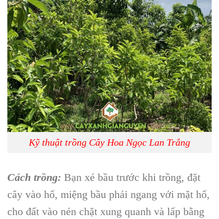
Kỹ thuật trồng Cây Hoa Ngọc Lan Trắng
Cách trồng:
Bạn xé bầu trước khi trồng, đặt
cây vào hố, miệng bầu phải ngang với mặt hố,
cho đất vào nén chặt xung quanh và lấp bằng