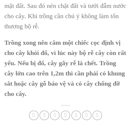
mặt đất. Sau đó nén chặt đất và tưới đẫm nước
cho cây. Khi trồng cần chú ý không làm tổn
thương bộ rễ.
Trồng xong nên cắm một chiếc cọc định vị
cho cây khỏi đổ, vì lúc này bộ rễ cây còn rất
yếu. Nếu bị đổ, cây gãy rễ là chết. Trồng
cây lớn cao trên 1,2m thì cần phải có khung
sắt hoặc cây gỗ bảo vệ và có cây chống đỡ
cho cây.