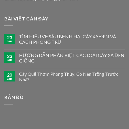
BÀI VIẾT GẦN ĐÂY
TÌM HIỂU VỀ SÂU BỆNH HẠI CÂY XẠ ĐEN VÀ
23
Jan
CÁCH PHÒNG TRỪ
HƯỚNG DẪN PHÂN BIỆT CÁC LOẠI CÂY XẠ ĐEN
23
Jan
GIỐNG
Cây Quế Thơm Phong Thủy: Có Nên Trồng Trước
20
Jan
Nhà?
BẢN ĐỒ