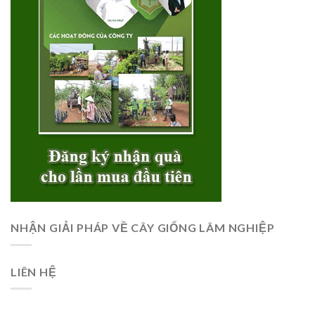
NHẬN GIẢI PHÁP VỀ CÂY GIỐNG LÂM NGHIỆP
LIÊN HỆ