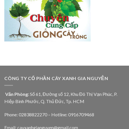
CÔNG TY CỔ PHẦN CÂY XANH GIA NGUYỄN
Văn Phòng:
Số 61, Đường số 12, Khu Đô Thị Vạn Phúc, P.
Hiệp Bình Phước, Q. Thủ Đức, Tp. HCM
Phone: 02838822270 – Hotline: 0916709468
Email: cayxanhgianguyen@gmail.com