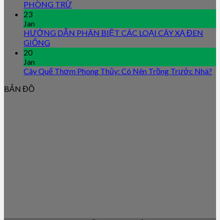
PHÒNG TRỪ
23
Jan
HƯỚNG DẪN PHÂN BIỆT CÁC LOẠI CÂY XẠ ĐEN
GIỐNG
20
Jan
Cây Quế Thơm Phong Thủy: Có Nên Trồng Trước Nhà?
BẢN ĐỒ