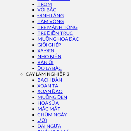
TRÔM
VỐI BẮC
ĐINH LĂNG
TẦM VÔNG
TRE MẠNH TÔNG
TRE ĐIỀN TRÚC
MUỒNG HOA ĐÀO
GIỔI GHÉP
XẠ ĐEN
NHO BIỂN
BẦN ỔI
ĐÔ LA BẠC
CÂY LÂM NGHIỆP 3
BẠCH ĐÀN
XOAN TA
XOAN ĐÀO
MUỒNG ĐEN
HOA SỮA
MẮC MẬT
CHÙM NGÂY
ƯƠI
DÁI NGỰA