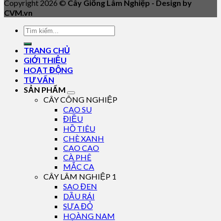
Copyright 2026 ©
Cây Giống Lâm Nghiệp - Design by
CVM.vn
TRANG CHỦ
GIỚI THIỆU
HOẠT ĐỘNG
TƯ VẤN
SẢN PHẨM
CÂY CÔNG NGHIỆP
CAO SU
ĐIỀU
HỒ TIÊU
CHÈ XANH
CAO CAO
CÀ PHÊ
MẮC CA
CÂY LÂM NGHIỆP 1
SAO ĐEN
DẦU RÁI
SƯA ĐỎ
HOÀNG NAM