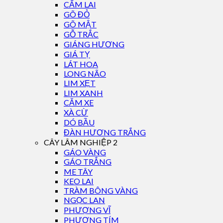
CẨM LAI
GÕ ĐỎ
GÕ MẬT
GỖ TRẮC
GIÁNG HƯƠNG
GIÁ TỴ
LÁT HOA
LONG NÃO
LIM XẸT
LIM XANH
CĂM XE
XÀ CỪ
DÓ BẦU
ĐÀN HƯƠNG TRẮNG
CÂY LÂM NGHIỆP 2
GÁO VÀNG
GÁO TRẮNG
ME TÂY
KEO LAI
TRÀM BÔNG VÀNG
NGỌC LAN
PHƯỢNG VĨ
PHƯỢNG TÍM