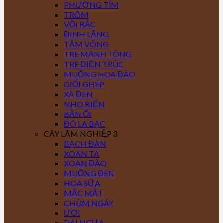
PHƯỢNG TÍM
TRÔM
VỐI BẮC
ĐINH LĂNG
TẦM VÔNG
TRE MẠNH TÔNG
TRE ĐIỀN TRÚC
MUỒNG HOA ĐÀO
GIỔI GHÉP
XẠ ĐEN
NHO BIỂN
BẦN ỔI
ĐÔ LA BẠC
CÂY LÂM NGHIỆP 3
BẠCH ĐÀN
XOAN TA
XOAN ĐÀO
MUỒNG ĐEN
HOA SỮA
MẮC MẬT
CHÙM NGÂY
ƯƠI
DÁI NGỰA