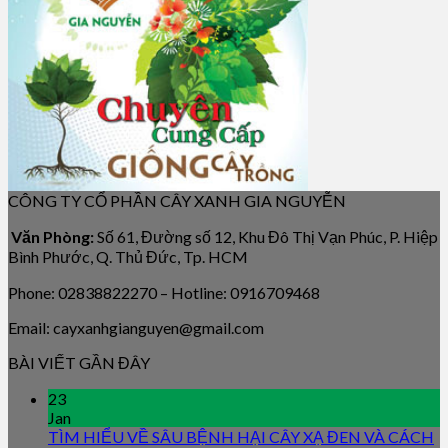
CÔNG TY CỔ PHẦN CÂY XANH GIA NGUYỄN
Văn Phòng:
Số 61, Đường số 12, Khu Đô Thị Vạn Phúc, P. Hiệp
Bình Phước, Q. Thủ Đức, Tp. HCM
Phone: 02838822270 – Hotline: 0916709468
Email: cayxanhgianguyen@gmail.com
BÀI VIẾT GẦN ĐÂY
23
Jan
TÌM HIỂU VỀ SÂU BỆNH HẠI CÂY XẠ ĐEN VÀ CÁCH