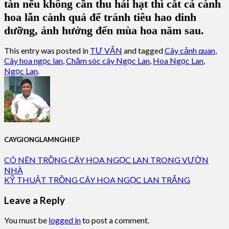
tàn nếu không cần thu hái hạt thì cắt cả cành
hoa lẫn cành quả để tránh tiêu hao dinh
dưỡng, ảnh hưởng đến mùa hoa năm sau.
This entry was posted in
TƯ VẤN
and tagged
Cây cảnh quan
,
Cây hoa ngọc lan
,
Chăm sóc cây Ngọc Lan
,
Hoa Ngọc Lan
,
Ngọc Lan
.
CAYGIONGLAMNGHIEP
CÓ NÊN TRỒNG CÂY HOA NGỌC LAN TRONG VƯỜN
NHÀ
KỸ THUẬT TRỒNG CÂY HOA NGỌC LAN TRẮNG
Leave a Reply
You must be
logged in
to post a comment.