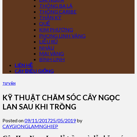
THÔNG BA LÁ
THÔNG CARIBE
THẦN KỲ
QUẾ
KIM PHƯỢNG
PHONG LINH VÀNG
LIỄU RŨ
NHÀU
MAI VÀNG
BÌNH LINH
LIÊN HỆ
CÂY ĐIỀU GIỐNG
TƯ VẤN
KỸ THUẬT CHĂM SÓC CÂY NGỌC
LAN SAU KHI TRỒNG
Posted on
09/11/2017
25/05/2019
by
CAYGIONGLAMNGHIEP