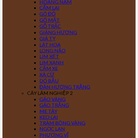
HOÀNG NAM
CẨM LAI
GÕ ĐỎ
GÕ MẬT
GỖ TRẮC
GIÁNG HƯƠNG
GIÁ TỴ
LÁT HOA
LONG NÃO
LIM XẸT
LIM XANH
CĂM XE
XÀ CỪ
DÓ BẦU
ĐÀN HƯƠNG TRẮNG
CÂY LÂM NGHIỆP 2
GÁO VÀNG
GÁO TRẮNG
ME TÂY
KEO LAI
TRÀM BÔNG VÀNG
NGỌC LAN
PHƯỢNG VĨ