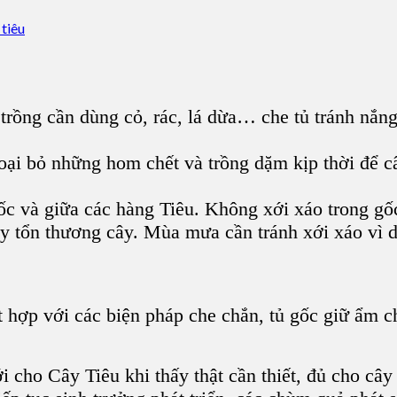
trồng cần dùng cỏ, rác, lá dừa… che tủ tránh nắn
loại bỏ những hom chết và trồng dặm kịp thời để c
 và giữa các hàng Tiêu. Không xới xáo trong gốc
ây tổn thương cây. Mùa mưa cần tránh xới xáo vì
 hợp với các biện pháp che chắn, tủ gốc
giữ ẩm c
ưới cho Cây Tiêu khi thấy thật cần thiết, đủ cho 