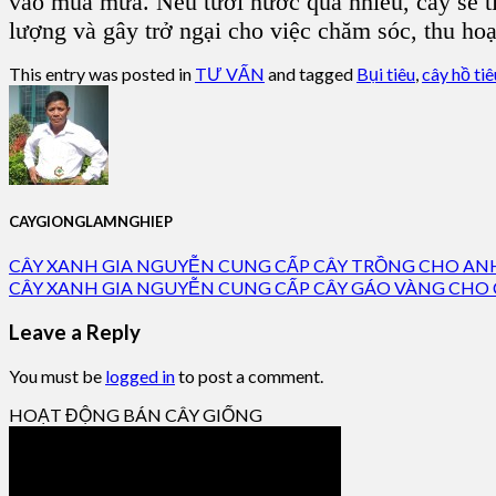
vào mùa mưa. Nếu tưới nước quá nhiều, cây sẽ tiế
lượng và gây trở ngại cho việc chăm sóc, thu ho
This entry was posted in
TƯ VẤN
and tagged
Bụi tiêu
,
cây hồ tiê
CAYGIONGLAMNGHIEP
CÂY XANH GIA NGUYỄN CUNG CẤP CÂY TRỒNG CHO AN
CÂY XANH GIA NGUYỄN CUNG CẤP CÂY GÁO VÀNG CHO 
Leave a Reply
You must be
logged in
to post a comment.
HOẠT ĐỘNG BÁN CÂY GIỐNG