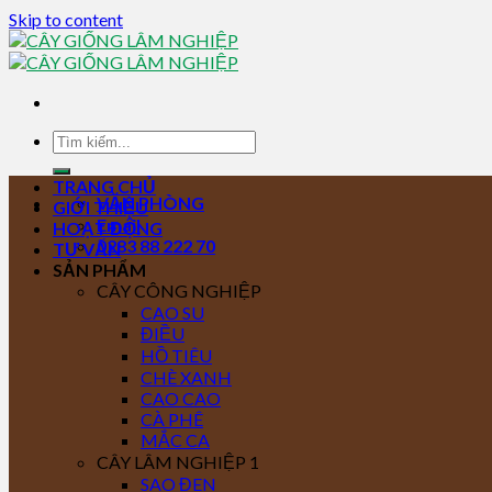
Skip to content
TRANG CHỦ
VĂN PHÒNG
GIỚI THIỆU
Email
HOẠT ĐỘNG
0283 88 222 70
TƯ VẤN
SẢN PHẨM
CÂY CÔNG NGHIỆP
CAO SU
ĐIỀU
HỒ TIÊU
CHÈ XANH
CAO CAO
CÀ PHÊ
MẮC CA
CÂY LÂM NGHIỆP 1
SAO ĐEN