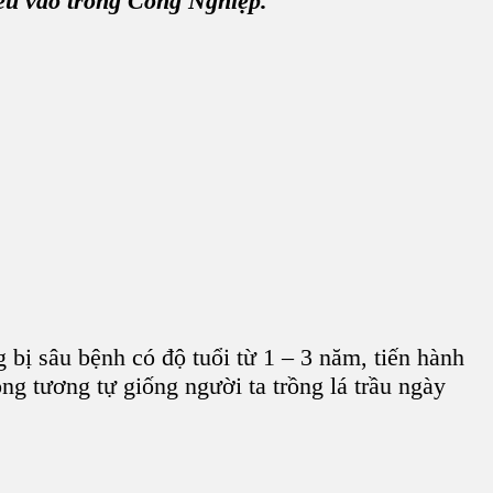
êu
vào
trồng Công Nghiệp
.
 bị sâu bệnh có độ tuổi từ 1 – 3 năm, tiến hành
ng tương tự giống người ta trồng lá trầu ngày