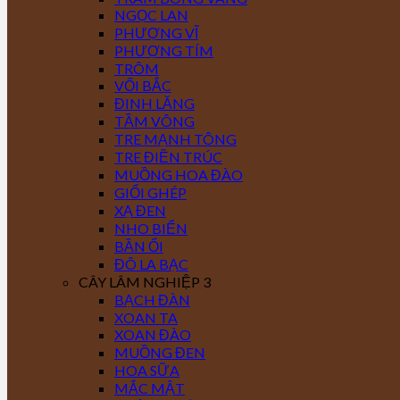
NGỌC LAN
PHƯỢNG VĨ
PHƯỢNG TÍM
TRÔM
VỐI BẮC
ĐINH LĂNG
TẦM VÔNG
TRE MẠNH TÔNG
TRE ĐIỀN TRÚC
MUỒNG HOA ĐÀO
GIỔI GHÉP
XẠ ĐEN
NHO BIỂN
BẦN ỔI
ĐÔ LA BẠC
CÂY LÂM NGHIỆP 3
BẠCH ĐÀN
XOAN TA
XOAN ĐÀO
MUỒNG ĐEN
HOA SỮA
MẮC MẬT