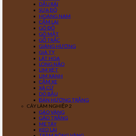
DẦU RÁI
SƯA ĐỎ
HOÀNG NAM
CẨM LAI
GÕ ĐỎ
GÕ MẬT
GỖ TRẮC
GIÁNG HƯƠNG
GIÁ TỴ
LÁT HOA
LONG NÃO
LIM XẸT
LIM XANH
CĂM XE
XÀ CỪ
DÓ BẦU
ĐÀN HƯƠNG TRẮNG
CÂY LÂM NGHIỆP 2
GÁO VÀNG
GÁO TRẮNG
ME TÂY
KEO LAI
TRÀM BÔNG VÀNG