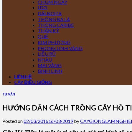
CHÙM NGÂY
ƯƠI
DÁI NGỰA
THÔNG BA LÁ
THÔNG CARIBE
THẦN KỲ
QUẾ
KIM PHƯỢNG
PHONG LINH VÀNG
LIỄU RŨ
NHÀU
MAI VÀNG
BÌNH LINH
LIÊN HỆ
CÂY ĐIỀU GIỐNG
TƯ VẤN
HƯỚNG DẪN CÁCH TRỒNG CÂY HỒ T
Posted on
02/03/2016
16/03/2019
by
CAYGIONGLAMNGHIE