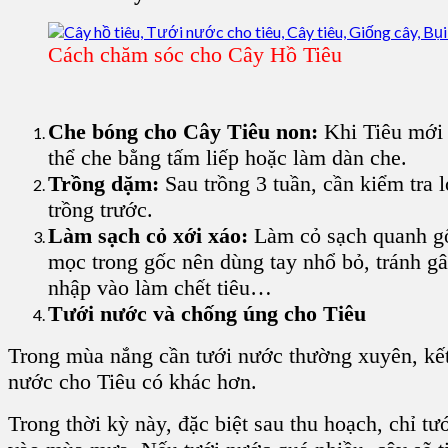
Cách chăm sóc cho Cây Hồ Tiêu
Che bóng cho Cây Tiêu non
:
Khi
Tiêu
mới 
thể che bằng tấm liếp hoặc làm dàn che.
Trồng dặm:
Sau trồng 3 tuần, cần kiểm tra 
trồng trước.
Làm sạch cỏ xới xáo:
Làm cỏ sạch quanh gốc
mọc trong gốc nên dùng tay nhổ bỏ, tránh g
nhập vào làm chết tiêu…
Tưới nước và chống úng
cho Tiêu
Trong mùa nắng cần tưới nước thường xuyên, kết
nước cho Tiêu
có khác hơn.
Trong thời kỳ này, đặc biệt sau thu hoạch, chỉ t