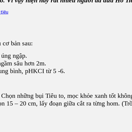
cao. Vì vậy hiện nay rất nhiều người đã
đưa Hồ Ti
 cơ bản sau:
 úng ngập.
 ngầm sâu hơn 2m.
ung bình, pHKCI từ 5 -6.
h: Chọn những
bụi Tiêu
to, mọc khỏe xanh tốt không
n 15 – 20 cm, lấy đoạn giữa cắt ra từng hom. (Trồ