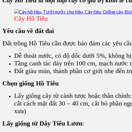
Cây Hồ Tiêu
là một loại cây có giá trị kinh tế 
Cây Hồ Tiêu
Yêu cầu về
đất đai
Đất trồng Hồ Tiêu
cần được bảo đảm các yêu cầu
Dễ thoát nước, có độ dốc dưới 5%, không bị
Tầng canh tác dày trên 100 cm, mạch nước
Đất giàu mùn, thành phần cơ giới nhẹ đến tr
Chọn giống Hồ Tiêu
Lấy
giống cây
từ cành tược hoặc thân chín
cắt cách mặt đất 30 – 40 cm, cắt bỏ phần ngọ
xưa)
Lấy giống từ D
ây Tiêu
Lươn
: