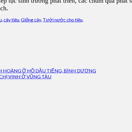
p tục sinh trưởng phát triển, các chùm quả phát si
ạch.
u
,
cây tiêu
,
Giống cây
,
Tưới nước cho tiêu
.
H HOÀNG Ở HỒ DẦU TIẾNG, BÌNH DƯƠNG
CHỊ VINH Ở VŨNG TÀU