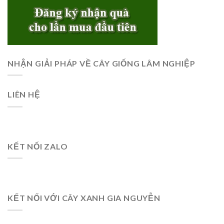
NHẬN GIẢI PHÁP VỀ CÂY GIỐNG LÂM NGHIỆP
LIÊN HỆ
KẾT NỐI ZALO
KẾT NỐI VỚI CÂY XANH GIA NGUYỄN