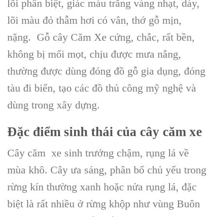
lõi phân biệt, giác màu trắng vàng nhạt, dày,
lõi màu đỏ thẫm hơi có vân, thớ gỗ mịn,
nặng.
Gỗ cây Căm Xe
cứng, chắc, rất bền,
không bị mối mọt, chịu được mưa nắng,
thường được dùng đóng
đồ gỗ gia dụng
, đóng
tàu đi biển, tạo các đồ thủ công mỹ nghệ và
dùng trong xây dựng.
Đặc điểm sinh thái của
cây căm xe
Cây căm xe
sinh trưởng chậm, rụng lá về
mùa khô.
Cây
ưa sáng, phân bố chủ yếu trong
rừng kín thường xanh hoặc nửa rụng lá, đặc
biệt là rất nhiều ở rừng khộp như vùng Buôn