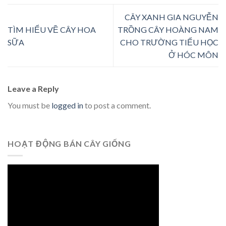
CÂY XANH GIA NGUYỄN
TÌM HIỂU VỀ CÂY HOA
TRỒNG CÂY HOÀNG NAM
SỮA
CHO TRƯỜNG TIỂU HỌC
Ở HÓC MÔN
Leave a Reply
You must be
logged in
to post a comment.
HOẠT ĐỘNG BÁN CÂY GIỐNG