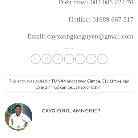
Điện thoại: 083 088 222 70
Hotline: 01689 667 517
Email: cayxanhgianguyen@gmail.com
This entry was posted in
TƯ VẤN
and tagged
Căm xe
,
Cây căm xe
,
cây
công trình
,
Gỗ căm xe
,
Lá kép lông chim
.
CAYGIONGLAMNGHIEP