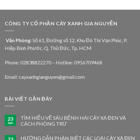
CÔNG TY CỔ PHẦN CÂY XANH GIA NGUYỄN
Văn Phòng:
Số 61, Đường số 12, Khu Đô Thị Vạn Phúc, P.
Hiệp Bình Phước, Q. Thủ Đức, Tp. HCM
Phone: 02838822270 – Hotline: 0916709468
Email: cayxanhgianguyen@gmail.com
BÀI VIẾT GẦN ĐÂY
TÌM HIỂU VỀ SÂU BỆNH HẠI CÂY XẠ ĐEN VÀ
23
Jan
CÁCH PHÒNG TRỪ
HƯỚNG DẪN PHÂN BIỆT CÁC LOẠI CÂY XẠ ĐEN
23