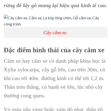
rừng để lấy gỗ mang lại
hiệu quả kinh tế
cao.
Cây căm xe.
Đặc điểm hình thái của
cây căm xe
Căm xe
hay cẩm xe có danh pháp khoa học là
Xylia xylocarpa,
cây gỗ lớn
, cao trên 30m, có
khi cao tới 40m đường kính có thể tới 1,2 m.
Thân tròn thẳng, có bạnh vè lớn, lúc nhỏ
cây
thường cong queo.
Vỏ màu nâu vàng
hoặc xám đỏ nhạt, thân gồ