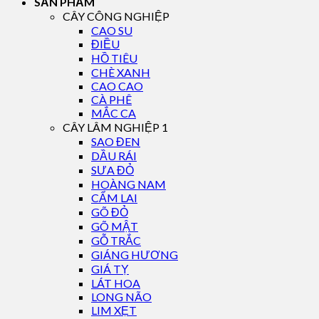
SẢN PHẨM
CÂY CÔNG NGHIỆP
CAO SU
ĐIỀU
HỒ TIÊU
CHÈ XANH
CAO CAO
CÀ PHÊ
MẮC CA
CÂY LÂM NGHIỆP 1
SAO ĐEN
DẦU RÁI
SƯA ĐỎ
HOÀNG NAM
CẨM LAI
GÕ ĐỎ
GÕ MẬT
GỖ TRẮC
GIÁNG HƯƠNG
GIÁ TỴ
LÁT HOA
LONG NÃO
LIM XẸT