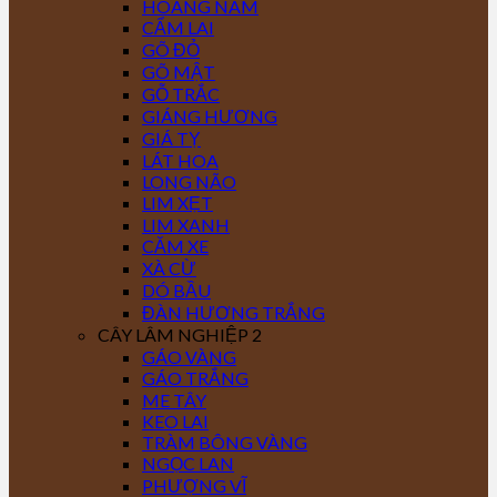
HOÀNG NAM
CẨM LAI
GÕ ĐỎ
GÕ MẬT
GỖ TRẮC
GIÁNG HƯƠNG
GIÁ TỴ
LÁT HOA
LONG NÃO
LIM XẸT
LIM XANH
CĂM XE
XÀ CỪ
DÓ BẦU
ĐÀN HƯƠNG TRẮNG
CÂY LÂM NGHIỆP 2
GÁO VÀNG
GÁO TRẮNG
ME TÂY
KEO LAI
TRÀM BÔNG VÀNG
NGỌC LAN
PHƯỢNG VĨ