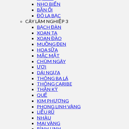
NHO BIỂN
BẦN ỔI
ĐÔ LA BẠC
CÂY LÂM NGHIỆP 3
BẠCH ĐÀN
XOAN TA
XOAN ĐÀO
MUỒNG ĐEN
HOA SỮA
MẮC MẬT
CHÙM NGÂY
ƯƠI
DÁI NGỰA
THÔNG BA LÁ
THÔNG CARIBE
THẦN KỲ
QUẾ
KIM PHƯỢNG
PHONG LINH VÀNG
LIỄU RŨ
NHÀU
MAI VÀNG
BÌNH LINH