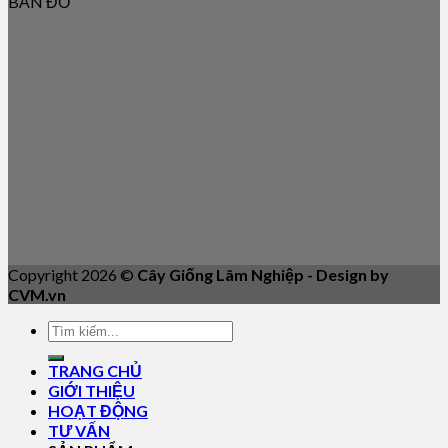
BẢN ĐỒ
Copyright 2026 ©
Cây Giống Lâm Nghiệp - Design by
CVM.vn
TRANG CHỦ
GIỚI THIỆU
HOẠT ĐỘNG
TƯ VẤN