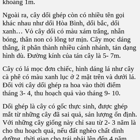
khoảng 1m.
Ngoài ra, cây dổi ghép còn có nhiều tên gọi
khác nhau như dổi Hòa Bình, dổi bắc, dổi
xanh… Vỏ cây dổi có màu xám trắng, nhẵn
bóng, thân non có lông tơ mịn. Cây mọc dáng
thẳng, ít phân thành nhiều cánh nhánh, tán dạng
hình dù. Đường kính của tán cây là 5- 7m.
Cây có lá mọc đơn chiếc, hình dáng lá như cây
cà phê có màu xanh lục ở 2 mặt trên và dưới lá.
Đối với cây dổi ghép ra hoa vào thời điểm
tháng 3- 4, thu hoạch quả vào tháng 9- 10.
Dổi ghép là cây có gốc thực sinh, được ghép
mắt từ những cây đã sai quả, sản lượng ổn định.
Với những cây giống này chỉ sau từ 2- 3 năm là
cho thu hoạch quả, nếu đất nghèo chất dinh
dưỡng, thời gian cho trái phải lên đến 4 năm.