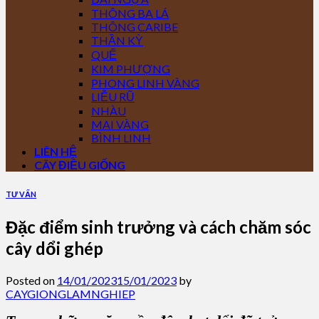
THÔNG BA LÁ
THÔNG CARIBE
THẦN KỲ
QUẾ
KIM PHƯỢNG
PHONG LINH VÀNG
LIỄU RŨ
NHÀU
MAI VÀNG
BÌNH LINH
LIÊN HỆ
CÂY ĐIỀU GIỐNG
TƯ VẤN
Đặc điểm sinh trưởng và cách chăm sóc
cây dổi ghép
Posted on
14/01/2023
15/01/2023
by
CAYGIONGLAMNGHIEP