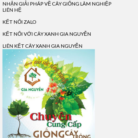
NHẬN GIẢI PHÁP VỀ CÂY GIỐNG LÂM NGHIỆP
LIÊN HỆ
KẾT NỐI ZALO
KẾT NỐI VỚI CÂY XANH GIA NGUYỄN
LIÊN KẾT CÂY XANH GIA NGUYỄN