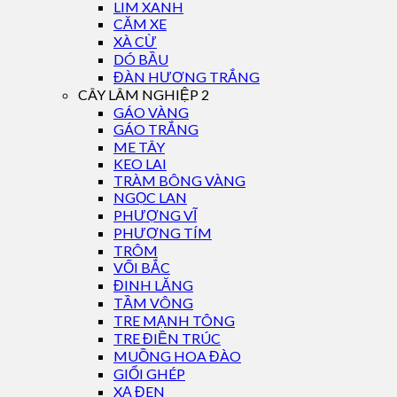
LIM XANH
CĂM XE
XÀ CỪ
DÓ BẦU
ĐÀN HƯƠNG TRẮNG
CÂY LÂM NGHIỆP 2
GÁO VÀNG
GÁO TRẮNG
ME TÂY
KEO LAI
TRÀM BÔNG VÀNG
NGỌC LAN
PHƯỢNG VĨ
PHƯỢNG TÍM
TRÔM
VỐI BẮC
ĐINH LĂNG
TẦM VÔNG
TRE MẠNH TÔNG
TRE ĐIỀN TRÚC
MUỒNG HOA ĐÀO
GIỔI GHÉP
XẠ ĐEN