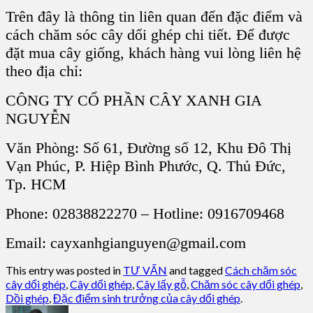
Trên đây là thông tin liên quan đến đặc điểm và
cách chăm sóc cây dổi ghép chi tiết. Để được
đặt mua cây giống, khách hàng vui lòng liên hệ
theo địa chỉ:
CÔNG TY CỔ PHẦN CÂY XANH GIA
NGUYỄN
Văn Phòng: Số 61, Đường số 12, Khu Đô Thị
Vạn Phúc, P. Hiệp Bình Phước, Q. Thủ Đức,
Tp. HCM
Phone: 02838822270 – Hotline: 0916709468
Email: cayxanhgianguyen@gmail.com
This entry was posted in
TƯ VẤN
and tagged
Cách chăm sóc
cây dổi ghép
,
Cây dổi ghép
,
Cây lấy gỗ
,
Chăm sóc cây dổi ghép
,
Dồi ghép
,
Đặc điểm sinh trưởng của cây dổi ghép
.