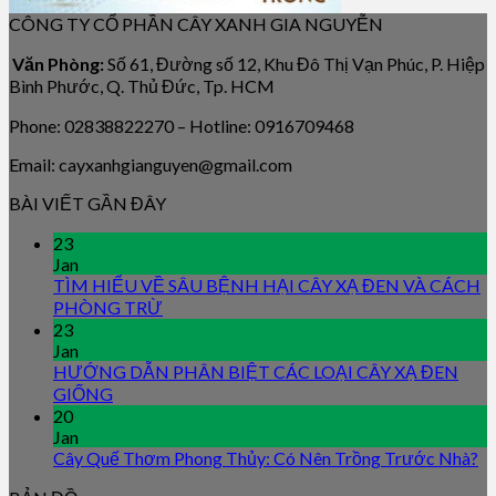
CÔNG TY CỔ PHẦN CÂY XANH GIA NGUYỄN
Văn Phòng:
Số 61, Đường số 12, Khu Đô Thị Vạn Phúc, P. Hiệp
Bình Phước, Q. Thủ Đức, Tp. HCM
Phone: 02838822270 – Hotline: 0916709468
Email: cayxanhgianguyen@gmail.com
BÀI VIẾT GẦN ĐÂY
23
Jan
TÌM HIỂU VỀ SÂU BỆNH HẠI CÂY XẠ ĐEN VÀ CÁCH
PHÒNG TRỪ
23
Jan
HƯỚNG DẪN PHÂN BIỆT CÁC LOẠI CÂY XẠ ĐEN
GIỐNG
20
Jan
Cây Quế Thơm Phong Thủy: Có Nên Trồng Trước Nhà?