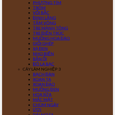
PHƯỢNG TÍM
TRÔM
VỐI BẮC
ĐINH LĂNG
TẦM VÔNG
TRE MẠNH TÔNG
TRE ĐIỀN TRÚC
MUỒNG HOA ĐÀO
GIỔI GHÉP
XẠ ĐEN
NHO BIỂN
BẦN ỔI
ĐÔ LA BẠC
CÂY LÂM NGHIỆP 3
BẠCH ĐÀN
XOAN TA
XOAN ĐÀO
MUỒNG ĐEN
HOA SỮA
MẮC MẬT
CHÙM NGÂY
ƯƠI
DÁI NGỰA