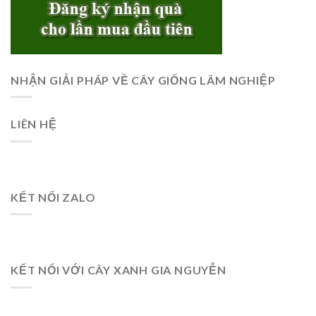
NHẬN GIẢI PHÁP VỀ CÂY GIỐNG LÂM NGHIỆP
LIÊN HỆ
KẾT NỐI ZALO
KẾT NỐI VỚI CÂY XANH GIA NGUYỄN