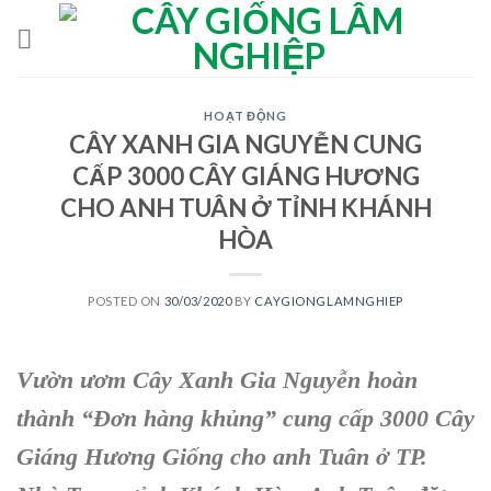
Skip
to
content
HOẠT ĐỘNG
CÂY XANH GIA NGUYỄN CUNG
CẤP 3000 CÂY GIÁNG HƯƠNG
CHO ANH TUÂN Ở TỈNH KHÁNH
HÒA
POSTED ON
30/03/2020
BY
CAYGIONGLAMNGHIEP
Vườn ươm Cây Xanh Gia Nguyễn hoàn
thành “Đơn hàng khủng” cung cấp 3000 Cây
Giáng Hương Giống cho anh Tuân ở TP.