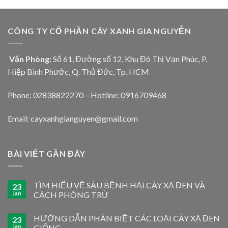
CÔNG TY CỔ PHẦN CÂY XANH GIA NGUYỄN
Văn Phòng:
Số 61, Đường số 12, Khu Đô Thị Vạn Phúc, P.
Hiệp Bình Phước, Q. Thủ Đức, Tp. HCM
Phone: 02838822270 – Hotline: 0916709468
Email: cayxanhgianguyen@gmail.com
BÀI VIẾT GẦN ĐÂY
TÌM HIỂU VỀ SÂU BỆNH HẠI CÂY XẠ ĐEN VÀ
23
Jan
CÁCH PHÒNG TRỪ
HƯỚNG DẪN PHÂN BIỆT CÁC LOẠI CÂY XẠ ĐEN
23
Jan
GIỐNG