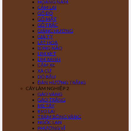
HOÀNG NAM
CẨM LAI
GÕ ĐỎ
GÕ MẬT
GỖ TRẮC
GIÁNG HƯƠNG
GIÁ TỴ
LÁT HOA
LONG NÃO
LIM XẸT
LIM XANH
CĂM XE
XÀ CỪ
DÓ BẦU
ĐÀN HƯƠNG TRẮNG
CÂY LÂM NGHIỆP 2
GÁO VÀNG
GÁO TRẮNG
ME TÂY
KEO LAI
TRÀM BÔNG VÀNG
NGỌC LAN
PHƯỢNG VĨ