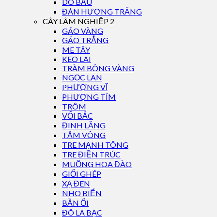
DÓ BẦU
ĐÀN HƯƠNG TRẮNG
CÂY LÂM NGHIỆP 2
GÁO VÀNG
GÁO TRẮNG
ME TÂY
KEO LAI
TRÀM BÔNG VÀNG
NGỌC LAN
PHƯỢNG VĨ
PHƯỢNG TÍM
TRÔM
VỐI BẮC
ĐINH LĂNG
TẦM VÔNG
TRE MẠNH TÔNG
TRE ĐIỀN TRÚC
MUỒNG HOA ĐÀO
GIỔI GHÉP
XẠ ĐEN
NHO BIỂN
BẦN ỔI
ĐÔ LA BẠC