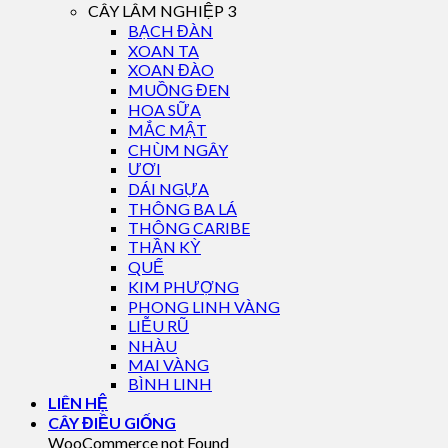
CÂY LÂM NGHIỆP 3
BẠCH ĐÀN
XOAN TA
XOAN ĐÀO
MUỒNG ĐEN
HOA SỮA
MẮC MẬT
CHÙM NGÂY
ƯƠI
DÁI NGỰA
THÔNG BA LÁ
THÔNG CARIBE
THẦN KỲ
QUẾ
KIM PHƯỢNG
PHONG LINH VÀNG
LIỄU RŨ
NHÀU
MAI VÀNG
BÌNH LINH
LIÊN HỆ
CÂY ĐIỀU GIỐNG
WooCommerce not Found