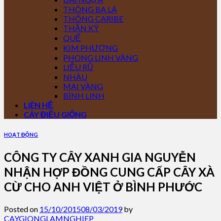
THÔNG BA LÁ
THÔNG CARIBE
THẦN KỲ
QUẾ
KIM PHƯỢNG
PHONG LINH VÀNG
LIỄU RŨ
NHÀU
MAI VÀNG
BÌNH LINH
LIÊN HỆ
CÂY ĐIỀU GIỐNG
HOẠT ĐỘNG
CÔNG TY CÂY XANH GIA NGUYỄN
NHẬN HỢP ĐỒNG CUNG CẤP CÂY XÀ
CỪ CHO ANH VIỆT Ở BÌNH PHƯỚC
Posted on
15/10/2015
08/03/2019
by
CAYGIONGLAMNGHIEP