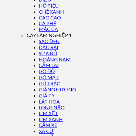
HỒ TIÊU
CHÈ XANH
CAO CAO
CÀ PHÊ
MẮC CA
CÂY LÂM NGHIỆP 1
SAO ĐEN
DẦU RÁI
SƯA ĐỎ
HOÀNG NAM
CẨM LAI
GÕ ĐỎ
GÕ MẬT
GỖ TRẮC
GIÁNG HƯƠNG
GIÁ TỴ
LÁT HOA
LONG NÃO
LIM XẸT
LIM XANH
CĂM XE
XÀ CỪ