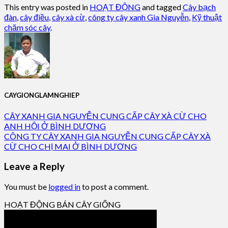
This entry was posted in
HOẠT ĐỘNG
and tagged
Cây bạch
đàn
,
cây điều
,
cây xà cừ
,
công ty cây xanh Gia Nguyễn
,
Kỹ thuật
chăm sóc cây
.
CAYGIONGLAMNGHIEP
CÂY XANH GIA NGUYỄN CUNG CẤP CÂY XÀ CỪ CHO
ANH HỘI Ở BÌNH DƯƠNG
CÔNG TY CÂY XANH GIA NGUYỄN CUNG CẤP CÂY XÀ
CỪ CHO CHỊ MAI Ở BÌNH DƯƠNG
Leave a Reply
You must be
logged in
to post a comment.
HOẠT ĐỘNG BÁN CÂY GIỐNG