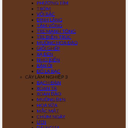
PHƯỢNG TÍM
TRÔM
VỐI BẮC
ĐINH LĂNG
TẦM VÔNG
TRE MẠNH TÔNG
TRE ĐIỀN TRÚC
MUỒNG HOA ĐÀO
GIỔI GHÉP
XẠ ĐEN
NHO BIỂN
BẦN ỔI
ĐÔ LA BẠC
CÂY LÂM NGHIỆP 3
BẠCH ĐÀN
XOAN TA
XOAN ĐÀO
MUỒNG ĐEN
HOA SỮA
MẮC MẬT
CHÙM NGÂY
ƯƠI
DÁI NGỰA