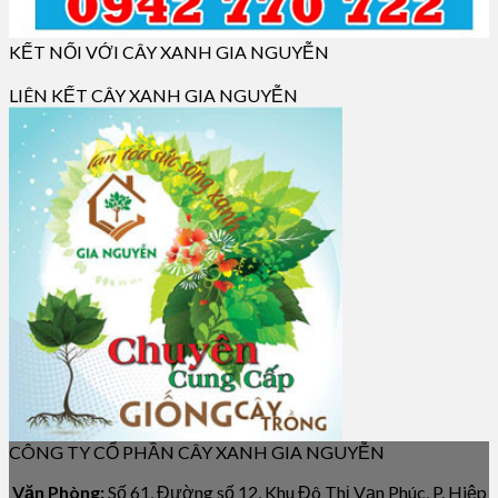
KẾT NỐI VỚI CÂY XANH GIA NGUYỄN
LIÊN KẾT CÂY XANH GIA NGUYỄN
CÔNG TY CỔ PHẦN CÂY XANH GIA NGUYỄN
Văn Phòng:
Số 61, Đường số 12, Khu Đô Thị Vạn Phúc, P. Hiệp