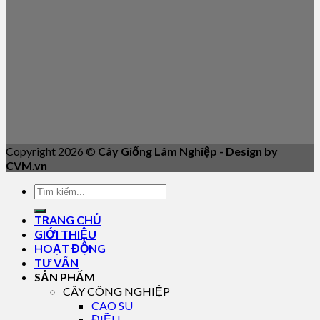
Copyright 2026 ©
Cây Giống Lâm Nghiệp - Design by
CVM.vn
TRANG CHỦ
GIỚI THIỆU
HOẠT ĐỘNG
TƯ VẤN
SẢN PHẨM
CÂY CÔNG NGHIỆP
CAO SU
ĐIỀU