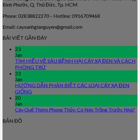
Bình Phước, Q. Thủ Đức, Tp. HCM
Phone: 02838822270 – Hotline: 0916709468
Email: cayxanhgianguyen@gmail.com
BÀI VIẾT GẦN ĐÂY
23
Jan
TÌM HIỂU VỀ SÂU BỆNH HẠI CÂY XẠ ĐEN VÀ CÁCH
PHÒNG TRỪ
23
Jan
HƯỚNG DẪN PHÂN BIỆT CÁC LOẠI CÂY XẠ ĐEN
GIỐNG
20
Jan
Cây Quế Thơm Phong Thủy: Có Nên Trồng Trước Nhà?
BẢN ĐỒ