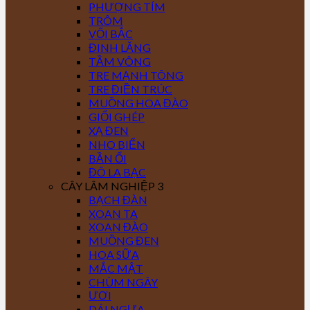
PHƯỢNG TÍM
TRÔM
VỐI BẮC
ĐINH LĂNG
TẦM VÔNG
TRE MẠNH TÔNG
TRE ĐIỀN TRÚC
MUỒNG HOA ĐÀO
GIỔI GHÉP
XẠ ĐEN
NHO BIỂN
BẦN ỔI
ĐÔ LA BẠC
CÂY LÂM NGHIỆP 3
BẠCH ĐÀN
XOAN TA
XOAN ĐÀO
MUỒNG ĐEN
HOA SỮA
MẮC MẬT
CHÙM NGÂY
ƯƠI
DÁI NGỰA