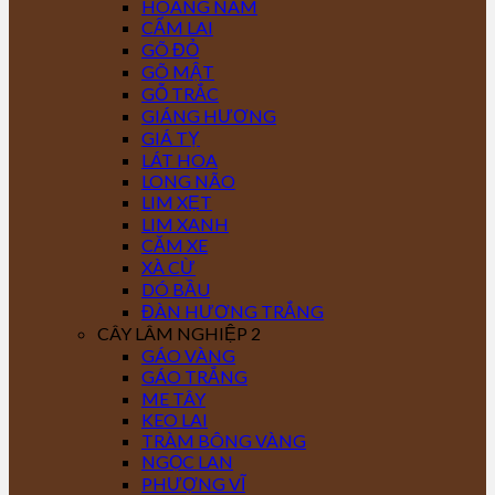
HOÀNG NAM
CẨM LAI
GÕ ĐỎ
GÕ MẬT
GỖ TRẮC
GIÁNG HƯƠNG
GIÁ TỴ
LÁT HOA
LONG NÃO
LIM XẸT
LIM XANH
CĂM XE
XÀ CỪ
DÓ BẦU
ĐÀN HƯƠNG TRẮNG
CÂY LÂM NGHIỆP 2
GÁO VÀNG
GÁO TRẮNG
ME TÂY
KEO LAI
TRÀM BÔNG VÀNG
NGỌC LAN
PHƯỢNG VĨ