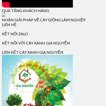
QUÀ TẶNG KHÁCH HÀNG
NHẬN GIẢI PHÁP VỀ CÂY GIỐNG LÂM NGHIỆP
LIÊN HỆ
KẾT NỐI ZALO
KẾT NỐI VỚI CÂY XANH GIA NGUYỄN
LIÊN KẾT CÂY XANH GIA NGUYỄN