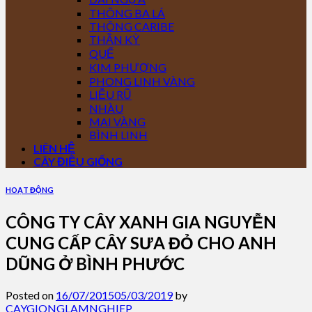
THÔNG BA LÁ
THÔNG CARIBE
THẦN KỲ
QUẾ
KIM PHƯỢNG
PHONG LINH VÀNG
LIỄU RŨ
NHÀU
MAI VÀNG
BÌNH LINH
LIÊN HỆ
CÂY ĐIỀU GIỐNG
HOẠT ĐỘNG
CÔNG TY CÂY XANH GIA NGUYỄN
CUNG CẤP CÂY SƯA ĐỎ CHO ANH
DŨNG Ở BÌNH PHƯỚC
Posted on
16/07/2015
05/03/2019
by
CAYGIONGLAMNGHIEP