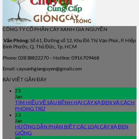
CÔNG TY CỔ PHẦN CÂY XANH GIA NGUYỄN
Văn Phòng:
Số 61, Đường số 12, Khu Đô Thị Vạn Phúc, P. Hiệp
Bình Phước, Q. Thủ Đức, Tp. HCM
Phone: 02838822270 – Hotline: 0916709468
Email: cayxanhgianguyen@gmail.com
BÀI VIẾT GẦN ĐÂY
23
Jan
TÌM HIỂU VỀ SÂU BỆNH HẠI CÂY XẠ ĐEN VÀ CÁCH
PHÒNG TRỪ
23
Jan
HƯỚNG DẪN PHÂN BIỆT CÁC LOẠI CÂY XẠ ĐEN
GIỐNG
20