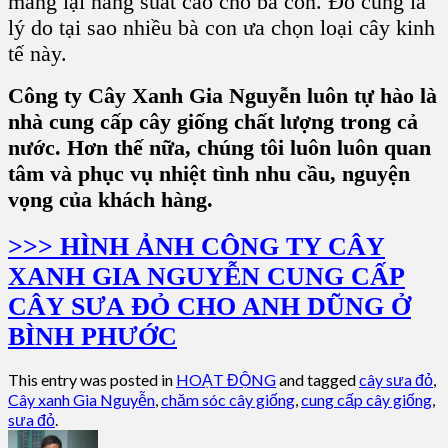
mang lại năng suất cao cho bà con. Đó cũng là
lý do tại sao nhiều bà con ưa chọn loại cây kinh
tế này.
Công ty Cây Xanh Gia Nguyễn luôn tự hào là
nhà cung cấp cây giống chất lượng trong cả
nước. Hơn thế nữa, chúng tôi luôn luôn quan
tâm và phục vụ nhiệt tình nhu cầu, nguyện
vọng của khách hàng.
>>> HÌNH ẢNH CÔNG TY CÂY
XANH GIA NGUYỄN CUNG CẤP
CÂY SƯA ĐỎ CHO ANH DŨNG Ở
BÌNH PHƯỚC
This entry was posted in
HOẠT ĐỘNG
and tagged
cây sưa đỏ
,
Cây xanh Gia Nguyễn
,
chăm sóc cây giống
,
cung cấp cây giống
,
sưa đỏ
.