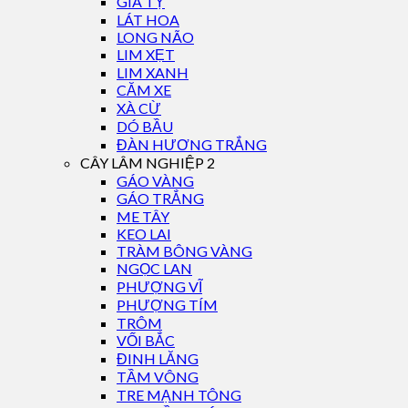
GIÁ TỴ
LÁT HOA
LONG NÃO
LIM XẸT
LIM XANH
CĂM XE
XÀ CỪ
DÓ BẦU
ĐÀN HƯƠNG TRẮNG
CÂY LÂM NGHIỆP 2
GÁO VÀNG
GÁO TRẮNG
ME TÂY
KEO LAI
TRÀM BÔNG VÀNG
NGỌC LAN
PHƯỢNG VĨ
PHƯỢNG TÍM
TRÔM
VỐI BẮC
ĐINH LĂNG
TẦM VÔNG
TRE MẠNH TÔNG