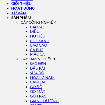
GIỚI THIỆU
HOẠT ĐỘNG
TƯ VẤN
SẢN PHẨM
CÂY CÔNG NGHIỆP
CAO SU
ĐIỀU
HỒ TIÊU
CHÈ XANH
CAO CAO
CÀ PHÊ
MẮC CA
CÂY LÂM NGHIỆP 1
SAO ĐEN
DẦU RÁI
SƯA ĐỎ
HOÀNG NAM
CẨM LAI
GÕ ĐỎ
GÕ MẬT
GỖ TRẮC
GIÁNG HƯƠNG