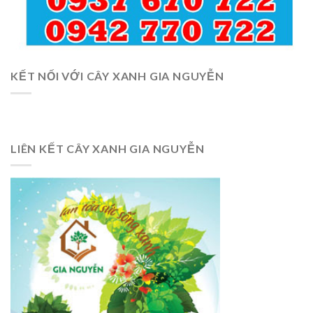
KẾT NỐI VỚI CÂY XANH GIA NGUYỄN
LIÊN KẾT CÂY XANH GIA NGUYỄN