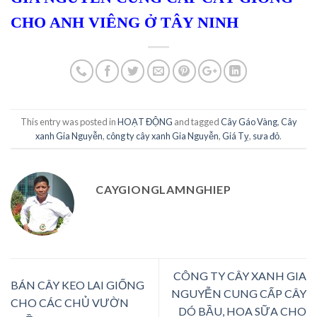
CHO ANH VIÊNG Ở TÂY NINH
This entry was posted in
HOẠT ĐỘNG
and tagged
Cây Gáo Vàng
,
Cây
xanh Gia Nguyễn
,
công ty cây xanh Gia Nguyễn
,
Giá Tỵ
,
sưa đỏ
.
CAYGIONGLAMNGHIEP
CÔNG TY CÂY XANH GIA
BÁN CÂY KEO LAI GIỐNG
NGUYỄN CUNG CẤP CÂY
CHO CÁC CHỦ VƯỜN
DÓ BẦU, HOA SỮA CHO