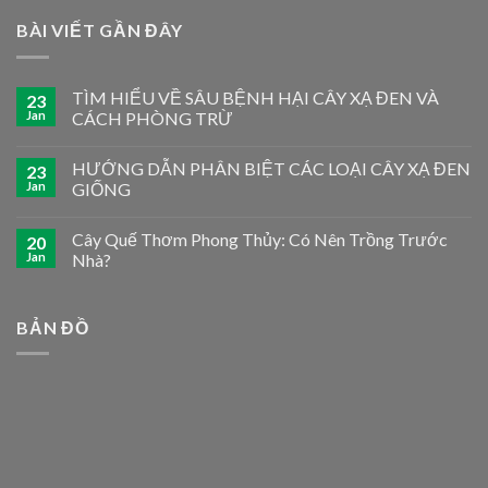
BÀI VIẾT GẦN ĐÂY
TÌM HIỂU VỀ SÂU BỆNH HẠI CÂY XẠ ĐEN VÀ
23
Jan
CÁCH PHÒNG TRỪ
HƯỚNG DẪN PHÂN BIỆT CÁC LOẠI CÂY XẠ ĐEN
23
Jan
GIỐNG
Cây Quế Thơm Phong Thủy: Có Nên Trồng Trước
20
Jan
Nhà?
BẢN ĐỒ