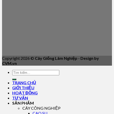
Copyright 2026 ©
Cây Giống Lâm Nghiệp - Design by
CVM.vn
TRANG CHỦ
GIỚI THIỆU
HOẠT ĐỘNG
TƯ VẤN
SẢN PHẨM
CÂY CÔNG NGHIỆP
CAO SU