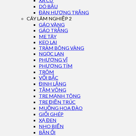
XÀ CỪ
DÓ BẦU
ĐÀN HƯƠNG TRẮNG
CÂY LÂM NGHIỆP 2
GÁO VÀNG
GÁO TRẮNG
ME TÂY
KEO LAI
TRÀM BÔNG VÀNG
NGỌC LAN
PHƯỢNG VĨ
PHƯỢNG TÍM
TRÔM
VỐI BẮC
ĐINH LĂNG
TẦM VÔNG
TRE MẠNH TÔNG
TRE ĐIỀN TRÚC
MUỒNG HOA ĐÀO
GIỔI GHÉP
XẠ ĐEN
NHO BIỂN
BẦN ỔI