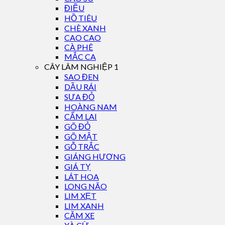
ĐIỀU
HỒ TIÊU
CHÈ XANH
CAO CAO
CÀ PHÊ
MẮC CA
CÂY LÂM NGHIỆP 1
SAO ĐEN
DẦU RÁI
SƯA ĐỎ
HOÀNG NAM
CẨM LAI
GÕ ĐỎ
GÕ MẬT
GỖ TRẮC
GIÁNG HƯƠNG
GIÁ TỴ
LÁT HOA
LONG NÃO
LIM XẸT
LIM XANH
CĂM XE