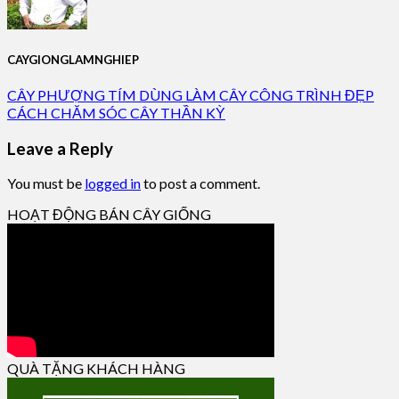
CAYGIONGLAMNGHIEP
CÂY PHƯỢNG TÍM DÙNG LÀM CÂY CÔNG TRÌNH ĐẸP
CÁCH CHĂM SÓC CÂY THẦN KỲ
Leave a Reply
You must be
logged in
to post a comment.
HOẠT ĐỘNG BÁN CÂY GIỐNG
QUÀ TẶNG KHÁCH HÀNG