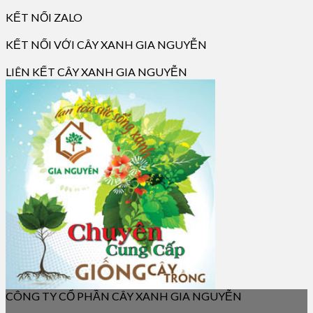
KẾT NỐI ZALO
KẾT NỐI VỚI CÂY XANH GIA NGUYỄN
LIÊN KẾT CÂY XANH GIA NGUYỄN
CÔNG TY CỔ PHẦN CÂY XANH GIA NGUYỄN