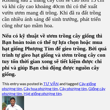
và khi cây cao khoảng 40cm thì có thể xuất
vườn ươm mang đi trồng. Khi đã ra đất trồng
cần nhiều ánh sáng để sinh trưởng, phát triển
cũng như tạo mầm hoa.
Nếu có kỹ thuật về ươm trồng cây giống thì
Bạn hoàn toàn có thể tự lựa chọn hoặc mua
hạt giống Phượng Tím để gieo trồng. Bởi quá
trình tự gieo hạt giống và ươm trồng cây con
tuy tốn thời gian xong sẽ tiết kiệm được chi
phí và giúp Bạn chủ động được nguồn cây
giống.
This entry was posted in
TƯ VẤN
and tagged
Cây giống
phượng tím
,
Cây hoa phượng tím
,
Cây phượng tím
,
Giống cây
phượng tím
,
Hạt giống phượng tím
.