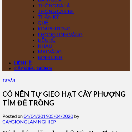
THÔNG BA LÁ
THÔNG CARIBE
THẦN KỲ
QUẾ
KIM PHƯỢNG
PHONG LINH VÀNG
LIỄU RŨ
NHÀU
MAI VÀNG
BÌNH LINH
LIÊN HỆ
CÂY ĐIỀU GIỐNG
TƯ VẤN
CÓ NÊN TỰ GIEO HẠT CÂY PHƯỢNG
TÍM ĐỂ TRỒNG
Posted on
04/04/2019
05/04/2020
by
CAYGIONGLAMNGHIEP