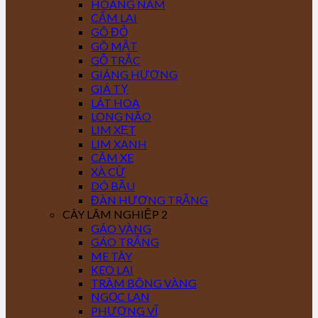
HOÀNG NAM
CẨM LAI
GÕ ĐỎ
GÕ MẬT
GỖ TRẮC
GIÁNG HƯƠNG
GIÁ TỴ
LÁT HOA
LONG NÃO
LIM XẸT
LIM XANH
CĂM XE
XÀ CỪ
DÓ BẦU
ĐÀN HƯƠNG TRẮNG
CÂY LÂM NGHIỆP 2
GÁO VÀNG
GÁO TRẮNG
ME TÂY
KEO LAI
TRÀM BÔNG VÀNG
NGỌC LAN
PHƯỢNG VĨ