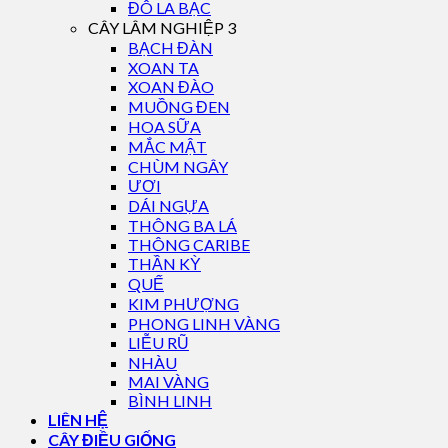
ĐÔ LA BẠC
CÂY LÂM NGHIỆP 3
BẠCH ĐÀN
XOAN TA
XOAN ĐÀO
MUỒNG ĐEN
HOA SỮA
MẮC MẬT
CHÙM NGÂY
ƯƠI
DÁI NGỰA
THÔNG BA LÁ
THÔNG CARIBE
THẦN KỲ
QUẾ
KIM PHƯỢNG
PHONG LINH VÀNG
LIỄU RŨ
NHÀU
MAI VÀNG
BÌNH LINH
LIÊN HỆ
CÂY ĐIỀU GIỐNG