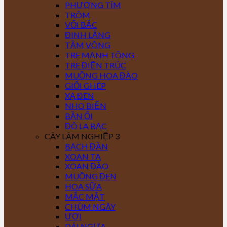
PHƯỢNG TÍM
TRÔM
VỐI BẮC
ĐINH LĂNG
TẦM VÔNG
TRE MẠNH TÔNG
TRE ĐIỀN TRÚC
MUỒNG HOA ĐÀO
GIỔI GHÉP
XẠ ĐEN
NHO BIỂN
BẦN ỔI
ĐÔ LA BẠC
CÂY LÂM NGHIỆP 3
BẠCH ĐÀN
XOAN TA
XOAN ĐÀO
MUỒNG ĐEN
HOA SỮA
MẮC MẬT
CHÙM NGÂY
ƯƠI
DÁI NGỰA