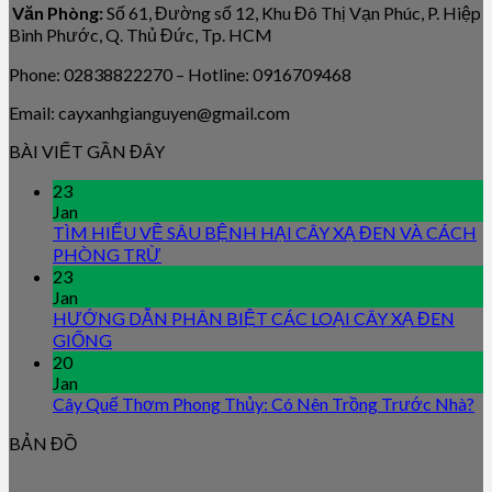
Văn Phòng:
Số 61, Đường số 12, Khu Đô Thị Vạn Phúc, P. Hiệp
Bình Phước, Q. Thủ Đức, Tp. HCM
Phone: 02838822270 – Hotline: 0916709468
Email: cayxanhgianguyen@gmail.com
BÀI VIẾT GẦN ĐÂY
23
Jan
TÌM HIỂU VỀ SÂU BỆNH HẠI CÂY XẠ ĐEN VÀ CÁCH
PHÒNG TRỪ
23
Jan
HƯỚNG DẪN PHÂN BIỆT CÁC LOẠI CÂY XẠ ĐEN
GIỐNG
20
Jan
Cây Quế Thơm Phong Thủy: Có Nên Trồng Trước Nhà?
BẢN ĐỒ