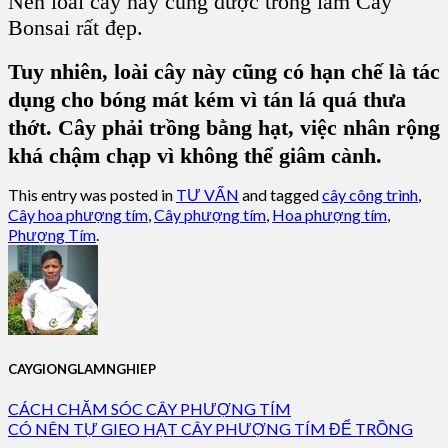
Nên loài cây này cũng được trồng làm Cây
Bonsai rất đẹp.
Tuy nhiên, loài cây này cũng có hạn chế là tác
dụng cho bóng mát kém vì tán lá quá thưa
thớt. Cây phải trồng bằng hạt, việc nhân rộng
khá chậm chạp vì không thể giâm cành.
This entry was posted in
TƯ VẤN
and tagged
cây công trình
,
Cây hoa phượng tím
,
Cây phượng tím
,
Hoa phượng tím
,
Phượng Tím
.
CAYGIONGLAMNGHIEP
CÁCH CHĂM SÓC CÂY PHƯỢNG TÍM
CÓ NÊN TỰ GIEO HẠT CÂY PHƯỢNG TÍM ĐỂ TRỒNG