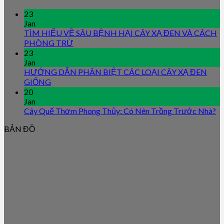
23
Jan
TÌM HIỂU VỀ SÂU BỆNH HẠI CÂY XẠ ĐEN VÀ CÁCH
PHÒNG TRỪ
23
Jan
HƯỚNG DẪN PHÂN BIỆT CÁC LOẠI CÂY XẠ ĐEN
GIỐNG
20
Jan
Cây Quế Thơm Phong Thủy: Có Nên Trồng Trước Nhà?
BẢN ĐỒ