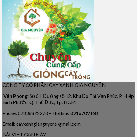
CÔNG TY CỔ PHẦN CÂY XANH GIA NGUYỄN
Văn Phòng:
Số 61, Đường số 12, Khu Đô Thị Vạn Phúc, P. Hiệp
Bình Phước, Q. Thủ Đức, Tp. HCM
Phone: 02838822270 – Hotline: 0916709468
Email: cayxanhgianguyen@gmail.com
BÀI VIẾT GẦN ĐÂY