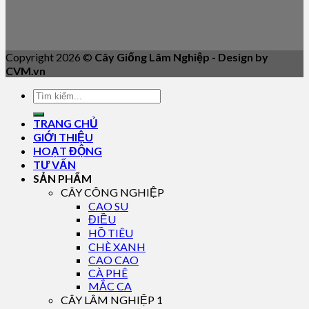
Copyright 2026 ©
Cây Giống Lâm Nghiệp - Design by
CVM.vn
TRANG CHỦ
GIỚI THIỆU
HOẠT ĐỘNG
TƯ VẤN
SẢN PHẨM
CÂY CÔNG NGHIỆP
CAO SU
ĐIỀU
HỒ TIÊU
CHÈ XANH
CAO CAO
CÀ PHÊ
MẮC CA
CÂY LÂM NGHIỆP 1