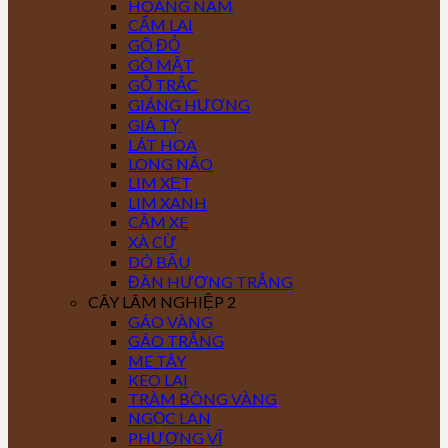
HOÀNG NAM
CẨM LAI
GÕ ĐỎ
GÕ MẬT
GỖ TRẮC
GIÁNG HƯƠNG
GIÁ TỴ
LÁT HOA
LONG NÃO
LIM XẸT
LIM XANH
CĂM XE
XÀ CỪ
DÓ BẦU
ĐÀN HƯƠNG TRẮNG
CÂY LÂM NGHIỆP 2
GÁO VÀNG
GÁO TRẮNG
ME TÂY
KEO LAI
TRÀM BÔNG VÀNG
NGỌC LAN
PHƯỢNG VĨ