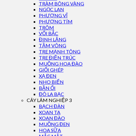
TRÀM BÔNG VÀNG
NGỌC LAN
PHƯỢNG VĨ
PHƯỢNG TÍM
TRÔM
VỐI BẮC
ĐINH LĂNG
TẦM VÔNG
TRE MẠNH TÔNG
TRE ĐIỀN TRÚC
MUỒNG HOA ĐÀO
GIỔI GHÉP
XẠ ĐEN
NHO BIỂN
BẦN ỔI
ĐÔ LA BẠC
CÂY LÂM NGHIỆP 3
BẠCH ĐÀN
XOAN TA
XOAN ĐÀO
MUỒNG ĐEN
HOA SỮA