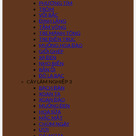
PHƯỢNG TÍM
TRÔM
VỐI BẮC
ĐINH LĂNG
TẦM VÔNG
TRE MẠNH TÔNG
TRE ĐIỀN TRÚC
MUỒNG HOA ĐÀO
GIỔI GHÉP
XẠ ĐEN
NHO BIỂN
BẦN ỔI
ĐÔ LA BẠC
CÂY LÂM NGHIỆP 3
BẠCH ĐÀN
XOAN TA
XOAN ĐÀO
MUỒNG ĐEN
HOA SỮA
MẮC MẬT
CHÙM NGÂY
ƯƠI
DÁI NGỰA