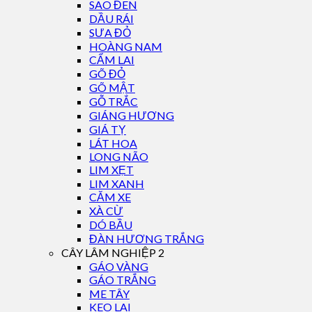
SAO ĐEN
DẦU RÁI
SƯA ĐỎ
HOÀNG NAM
CẨM LAI
GÕ ĐỎ
GÕ MẬT
GỖ TRẮC
GIÁNG HƯƠNG
GIÁ TỴ
LÁT HOA
LONG NÃO
LIM XẸT
LIM XANH
CĂM XE
XÀ CỪ
DÓ BẦU
ĐÀN HƯƠNG TRẮNG
CÂY LÂM NGHIỆP 2
GÁO VÀNG
GÁO TRẮNG
ME TÂY
KEO LAI