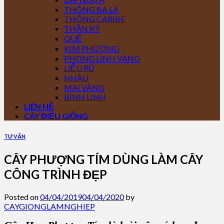
THÔNG BA LÁ
THÔNG CARIBE
THẦN KỲ
QUẾ
KIM PHƯỢNG
PHONG LINH VÀNG
LIỄU RŨ
NHÀU
MAI VÀNG
BÌNH LINH
LIÊN HỆ
CÂY ĐIỀU GIỐNG
TƯ VẤN
CÂY PHƯỢNG TÍM DÙNG LÀM CÂY
CÔNG TRÌNH ĐẸP
Posted on
04/04/2019
04/04/2020
by
CAYGIONGLAMNGHIEP