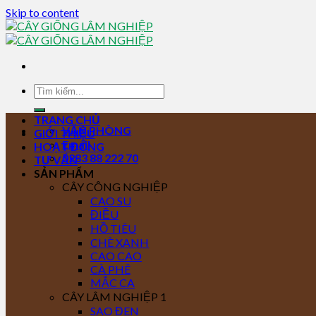
Skip to content
TRANG CHỦ
VĂN PHÒNG
GIỚI THIỆU
Email
HOẠT ĐỘNG
0283 88 222 70
TƯ VẤN
SẢN PHẨM
CÂY CÔNG NGHIỆP
CAO SU
ĐIỀU
HỒ TIÊU
CHÈ XANH
CAO CAO
CÀ PHÊ
MẮC CA
CÂY LÂM NGHIỆP 1
SAO ĐEN