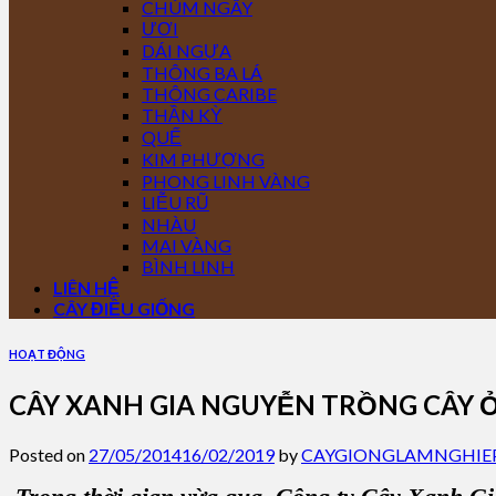
CHÙM NGÂY
ƯƠI
DÁI NGỰA
THÔNG BA LÁ
THÔNG CARIBE
THẦN KỲ
QUẾ
KIM PHƯỢNG
PHONG LINH VÀNG
LIỄU RŨ
NHÀU
MAI VÀNG
BÌNH LINH
LIÊN HỆ
CÂY ĐIỀU GIỐNG
HOẠT ĐỘNG
CÂY XANH GIA NGUYỄN TRỒNG CÂY 
Posted on
27/05/2014
16/02/2019
by
CAYGIONGLAMNGHIE