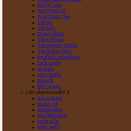
NGỌC LAN
PHƯỢNG VĨ
PHƯỢNG TÍM
TRÔM
VỐI BẮC
ĐINH LĂNG
TẦM VÔNG
TRE MẠNH TÔNG
TRE ĐIỀN TRÚC
MUỒNG HOA ĐÀO
GIỔI GHÉP
XẠ ĐEN
NHO BIỂN
BẦN ỔI
ĐÔ LA BẠC
CÂY LÂM NGHIỆP 3
BẠCH ĐÀN
XOAN TA
XOAN ĐÀO
MUỒNG ĐEN
HOA SỮA
MẮC MẬT