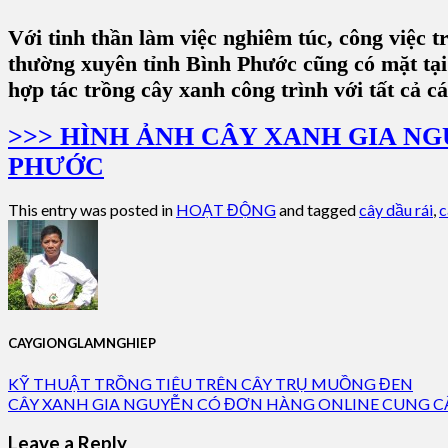
Với tinh thần làm việc nghiêm túc, công việc 
thường xuyên tỉnh Bình Phước cũng có mặt tạ
hợp tác trồng cây xanh công trình với tất cả c
>>> HÌNH ẢNH CÂY XANH GIA N
PHƯỚC
This entry was posted in
HOẠT ĐỘNG
and tagged
cây dầu rái
,
c
CAYGIONGLAMNGHIEP
KỸ THUẬT TRỒNG TIÊU TRÊN CÂY TRỤ MUỒNG ĐEN
CÂY XANH GIA NGUYỄN CÓ ĐƠN HÀNG ONLINE CUNG C
Leave a Reply