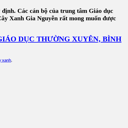
y định. Các cán bộ của trung tâm Giáo dục
ty Cây Xanh Gia Nguyễn rất mong muốn được
GIÁO DỤC THƯỜNG XUYÊN, BÌNH
y xanh
.