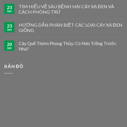
TÌM HIỂU VỀ SÂU BỆNH HẠI CÂY XẠ ĐEN VÀ
23
Jan
CÁCH PHÒNG TRỪ
HƯỚNG DẪN PHÂN BIỆT CÁC LOẠI CÂY XẠ ĐEN
23
Jan
GIỐNG
Cây Quế Thơm Phong Thủy: Có Nên Trồng Trước
20
Jan
Nhà?
BẢN ĐỒ