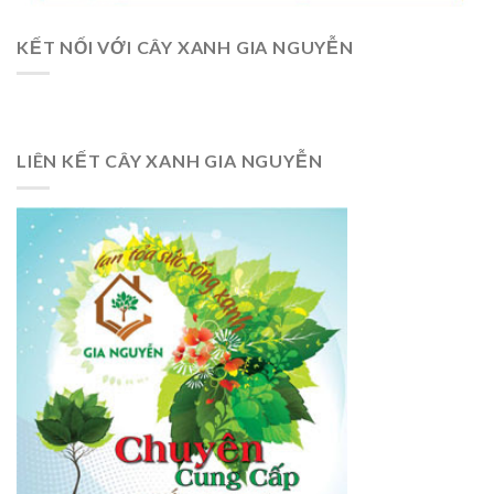
KẾT NỐI VỚI CÂY XANH GIA NGUYỄN
LIÊN KẾT CÂY XANH GIA NGUYỄN