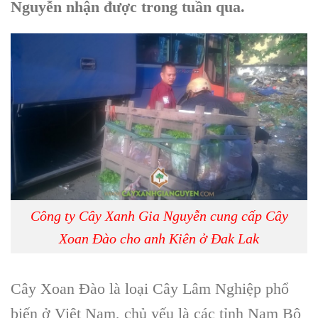
Nguyễn
nhận được trong tuần qua.
Công ty Cây Xanh Gia Nguyễn cung cấp Cây
Xoan Đào cho anh Kiên ở Đak Lak
Cây Xoan Đào
là loại
Cây Lâm Nghiệp
phổ
biến ở Việt Nam, chủ yếu là các tỉnh
Nam Bộ