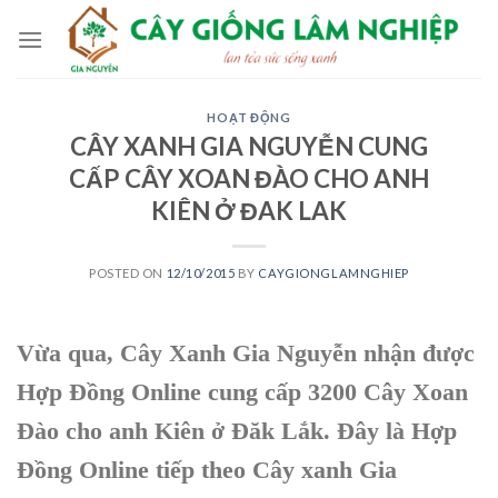
Skip
to
content
HOẠT ĐỘNG
CÂY XANH GIA NGUYỄN CUNG
CẤP CÂY XOAN ĐÀO CHO ANH
KIÊN Ở ĐAK LAK
POSTED ON
12/10/2015
BY
CAYGIONGLAMNGHIEP
Vừa qua,
Cây Xanh Gia Nguyễn
nhận được
Hợp Đồng Online
cung cấp 3200
Cây Xoan
Đào
cho anh Kiên ở
Đăk Lắk
. Đây là
Hợp
Đồng Online
tiếp theo
Cây xanh Gia