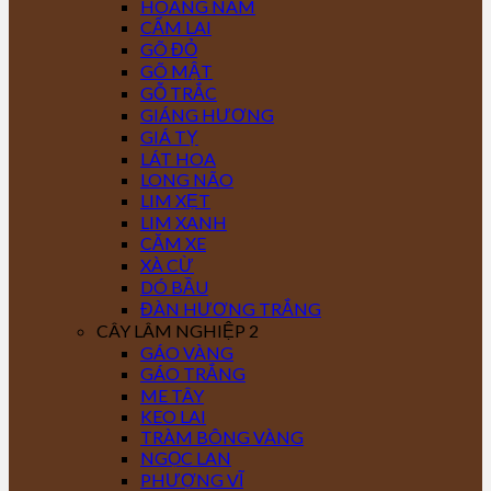
HOÀNG NAM
CẨM LAI
GÕ ĐỎ
GÕ MẬT
GỖ TRẮC
GIÁNG HƯƠNG
GIÁ TỴ
LÁT HOA
LONG NÃO
LIM XẸT
LIM XANH
CĂM XE
XÀ CỪ
DÓ BẦU
ĐÀN HƯƠNG TRẮNG
CÂY LÂM NGHIỆP 2
GÁO VÀNG
GÁO TRẮNG
ME TÂY
KEO LAI
TRÀM BÔNG VÀNG
NGỌC LAN
PHƯỢNG VĨ