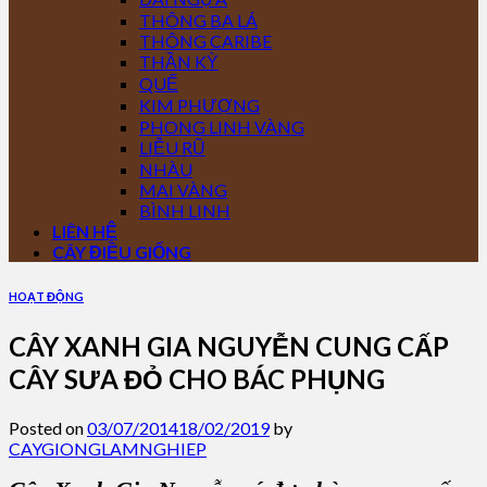
THÔNG BA LÁ
THÔNG CARIBE
THẦN KỲ
QUẾ
KIM PHƯỢNG
PHONG LINH VÀNG
LIỄU RŨ
NHÀU
MAI VÀNG
BÌNH LINH
LIÊN HỆ
CÂY ĐIỀU GIỐNG
HOẠT ĐỘNG
CÂY XANH GIA NGUYỄN CUNG CẤP
CÂY SƯA ĐỎ CHO BÁC PHỤNG
Posted on
03/07/2014
18/02/2019
by
CAYGIONGLAMNGHIEP