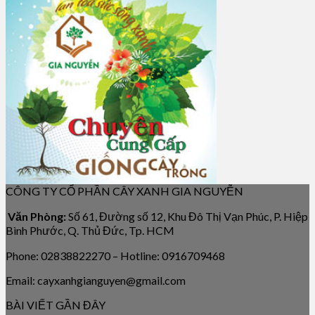
CÔNG TY CỔ PHẦN CÂY XANH GIA NGUYỄN
Văn Phòng:
Số 61, Đường số 12, Khu Đô Thị Vạn Phúc, P. Hiệp
Bình Phước, Q. Thủ Đức, Tp. HCM
Phone: 02838822270 – Hotline: 0916709468
Email: cayxanhgianguyen@gmail.com
BÀI VIẾT GẦN ĐÂY