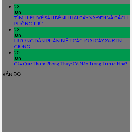
23
Jan
TÌM HIỂU VỀ SÂU BỆNH HẠI CÂY XẠ ĐEN VÀ CÁCH
PHÒNG TRỪ
23
Jan
HƯỚNG DẪN PHÂN BIỆT CÁC LOẠI CÂY XẠ ĐEN
GIỐNG
20
Jan
Cây Quế Thơm Phong Thủy: Có Nên Trồng Trước Nhà?
BẢN ĐỒ