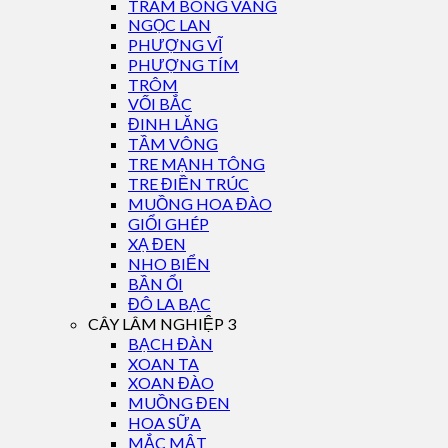
TRÀM BÔNG VÀNG
NGỌC LAN
PHƯỢNG VĨ
PHƯỢNG TÍM
TRÔM
VỐI BẮC
ĐINH LĂNG
TẦM VÔNG
TRE MẠNH TÔNG
TRE ĐIỀN TRÚC
MUỒNG HOA ĐÀO
GIỔI GHÉP
XẠ ĐEN
NHO BIỂN
BẦN ỔI
ĐÔ LA BẠC
CÂY LÂM NGHIỆP 3
BẠCH ĐÀN
XOAN TA
XOAN ĐÀO
MUỒNG ĐEN
HOA SỮA
MẮC MẬT