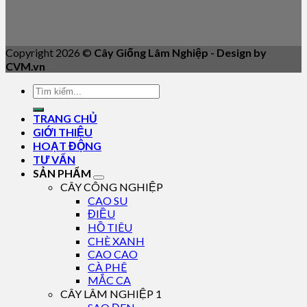
Copyright 2026 ©
Cây Giống Lâm Nghiệp - Design by
CVM.vn
TRANG CHỦ
GIỚI THIỆU
HOẠT ĐỘNG
TƯ VẤN
SẢN PHẨM
CÂY CÔNG NGHIỆP
CAO SU
ĐIỀU
HỒ TIÊU
CHÈ XANH
CAO CAO
CÀ PHÊ
MẮC CA
CÂY LÂM NGHIỆP 1