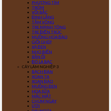
PHƯỢNG TÍM
TRÔM
VỐI BẮC
ĐINH LĂNG
TẦM VÔNG
TRE MẠNH TÔNG
TRE ĐIỀN TRÚC
MUỒNG HOA ĐÀO
GIỔI GHÉP
XẠ ĐEN
NHO BIỂN
BẦN ỔI
ĐÔ LA BẠC
CÂY LÂM NGHIỆP 3
BẠCH ĐÀN
XOAN TA
XOAN ĐÀO
MUỒNG ĐEN
HOA SỮA
MẮC MẬT
CHÙM NGÂY
ƯƠI
DÁI NGỰA