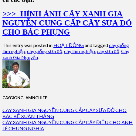
>>> HÌNH ẢNH CÂY XANH GIA
NGUYỄN CUNG CẤP CÂY SƯA ĐỎ
CHO BÁC PHỤNG
This entry was posted in
HOẠT ĐỘNG
and tagged
cây giống
lâm nghiệp
,
cây giống sưa đỏ
,
cây lâm nghiệp
,
cây sưa đỏ
,
Cây
xanh Gia Nguyễn
.
CAYGIONGLAMNGHIEP
CÂY XANH GIA NGUYỄN CUNG CẤP CÂY SƯA ĐỎ CHO
BÁC BẾ XUÂN THĂNG
CÂY XANH GIA NGUYỄN CUNG CẤP CÂY ĐIỀU CHO ANH
LÊ CHUNG NGHĨA