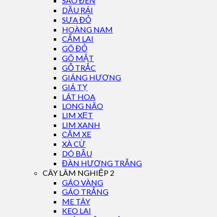
SAO ĐEN
DẦU RÁI
SƯA ĐỎ
HOÀNG NAM
CẨM LAI
GÕ ĐỎ
GÕ MẬT
GỖ TRẮC
GIÁNG HƯƠNG
GIÁ TỴ
LÁT HOA
LONG NÃO
LIM XẸT
LIM XANH
CĂM XE
XÀ CỪ
DÓ BẦU
ĐÀN HƯƠNG TRẮNG
CÂY LÂM NGHIỆP 2
GÁO VÀNG
GÁO TRẮNG
ME TÂY
KEO LAI