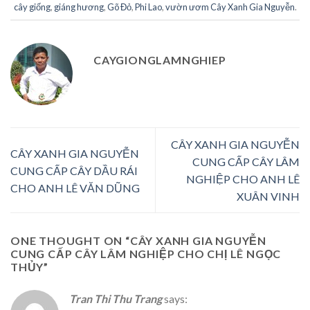
cây giống
,
giáng hương
,
Gõ Đỏ
,
Phi Lao
,
vườn ươm Cây Xanh Gia Nguyễn
.
CAYGIONGLAMNGHIEP
CÂY XANH GIA NGUYỄN
CÂY XANH GIA NGUYỄN
CUNG CẤP CÂY LÂM
CUNG CẤP CÂY DẦU RÁI
NGHIỆP CHO ANH LÊ
CHO ANH LÊ VĂN DŨNG
XUÂN VINH
ONE THOUGHT ON “
CÂY XANH GIA NGUYỄN
CUNG CẤP CÂY LÂM NGHIỆP CHO CHỊ LÊ NGỌC
THỦY
”
Tran Thi Thu Trang
says: