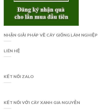
NHẬN GIẢI PHÁP VỀ CÂY GIỐNG LÂM NGHIỆP
LIÊN HỆ
KẾT NỐI ZALO
KẾT NỐI VỚI CÂY XANH GIA NGUYỄN