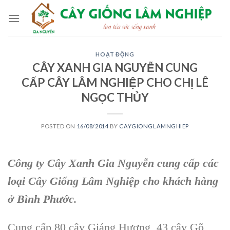
Skip
to
content
HOẠT ĐỘNG
CÂY XANH GIA NGUYỄN CUNG
CẤP CÂY LÂM NGHIỆP CHO CHỊ LÊ
NGỌC THỦY
POSTED ON
16/08/2014
BY
CAYGIONGLAMNGHIEP
Công ty Cây Xanh Gia Nguyễn cung cấp các
loại Cây Giống Lâm Nghiệp cho khách hàng
ở Bình Phước.
Cung cấp 80 cây Giáng Hương, 43 cây Gõ