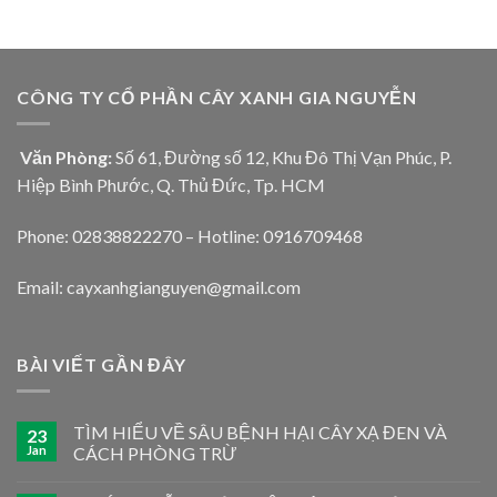
CÔNG TY CỔ PHẦN CÂY XANH GIA NGUYỄN
Văn Phòng:
Số 61, Đường số 12, Khu Đô Thị Vạn Phúc, P.
Hiệp Bình Phước, Q. Thủ Đức, Tp. HCM
Phone: 02838822270 – Hotline: 0916709468
Email: cayxanhgianguyen@gmail.com
BÀI VIẾT GẦN ĐÂY
TÌM HIỂU VỀ SÂU BỆNH HẠI CÂY XẠ ĐEN VÀ
23
Jan
CÁCH PHÒNG TRỪ