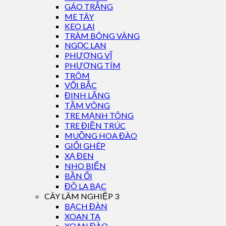
GÁO TRẮNG
ME TÂY
KEO LAI
TRÀM BÔNG VÀNG
NGỌC LAN
PHƯỢNG VĨ
PHƯỢNG TÍM
TRÔM
VỐI BẮC
ĐINH LĂNG
TẦM VÔNG
TRE MẠNH TÔNG
TRE ĐIỀN TRÚC
MUỒNG HOA ĐÀO
GIỔI GHÉP
XẠ ĐEN
NHO BIỂN
BẦN ỔI
ĐÔ LA BẠC
CÂY LÂM NGHIỆP 3
BẠCH ĐÀN
XOAN TA
XOAN ĐÀO