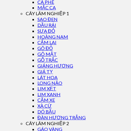
CÀ PHÊ
MẮC CA
CÂY LÂM NGHIỆP 1
SAO ĐEN
DẦU RÁI
SƯA ĐỎ
HOÀNG NAM
CẨM LAI
GÕ ĐỎ
GÕ MẬT
GỖ TRẮC
GIÁNG HƯƠNG
GIÁ TỴ
LÁT HOA
LONG NÃO
LIM XẸT
LIM XANH
CĂM XE
XÀ CỪ
DÓ BẦU
ĐÀN HƯƠNG TRẮNG
CÂY LÂM NGHIỆP 2
GÁO VÀNG