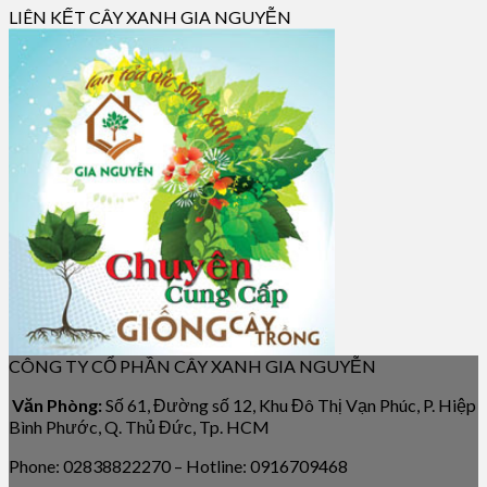
LIÊN KẾT CÂY XANH GIA NGUYỄN
CÔNG TY CỔ PHẦN CÂY XANH GIA NGUYỄN
Văn Phòng:
Số 61, Đường số 12, Khu Đô Thị Vạn Phúc, P. Hiệp
Bình Phước, Q. Thủ Đức, Tp. HCM
Phone: 02838822270 – Hotline: 0916709468