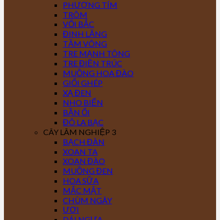
PHƯỢNG TÍM
TRÔM
VỐI BẮC
ĐINH LĂNG
TẦM VÔNG
TRE MẠNH TÔNG
TRE ĐIỀN TRÚC
MUỒNG HOA ĐÀO
GIỔI GHÉP
XẠ ĐEN
NHO BIỂN
BẦN ỔI
ĐÔ LA BẠC
CÂY LÂM NGHIỆP 3
BẠCH ĐÀN
XOAN TA
XOAN ĐÀO
MUỒNG ĐEN
HOA SỮA
MẮC MẬT
CHÙM NGÂY
ƯƠI
DÁI NGỰA