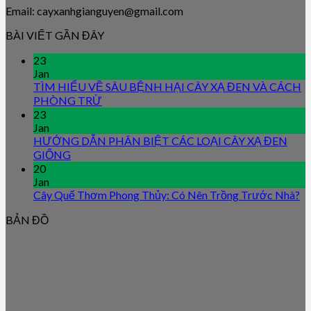
Email: cayxanhgianguyen@gmail.com
BÀI VIẾT GẦN ĐÂY
23
Jan
TÌM HIỂU VỀ SÂU BỆNH HẠI CÂY XẠ ĐEN VÀ CÁCH
PHÒNG TRỪ
23
Jan
HƯỚNG DẪN PHÂN BIỆT CÁC LOẠI CÂY XẠ ĐEN
GIỐNG
20
Jan
Cây Quế Thơm Phong Thủy: Có Nên Trồng Trước Nhà?
BẢN ĐỒ