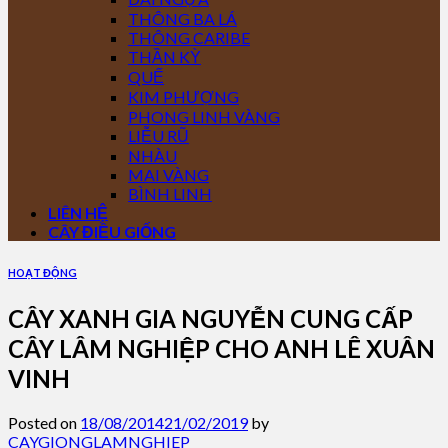
THÔNG BA LÁ
THÔNG CARIBE
THẦN KỲ
QUẾ
KIM PHƯỢNG
PHONG LINH VÀNG
LIỄU RŨ
NHÀU
MAI VÀNG
BÌNH LINH
LIÊN HỆ
CÂY ĐIỀU GIỐNG
HOẠT ĐỘNG
CÂY XANH GIA NGUYỄN CUNG CẤP
CÂY LÂM NGHIỆP CHO ANH LÊ XUÂN
VINH
Posted on
18/08/2014
21/02/2019
by
CAYGIONGLAMNGHIEP