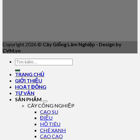
Copyright 2026 ©
Cây Giống Lâm Nghiệp - Design by
CVM.vn
TRANG CHỦ
GIỚI THIỆU
HOẠT ĐỘNG
TƯ VẤN
SẢN PHẨM
CÂY CÔNG NGHIỆP
CAO SU
ĐIỀU
HỒ TIÊU
CHÈ XANH
CAO CAO