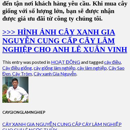
đến tận nơi khách hàng yêu cầu. Khi mua cây
giống với số lượng lớn, bạn sẽ được nhận
được giá ưu đãi từ công ty chúng tôi.
>>> HÌNH ẢNH CÂY XANH GIA
NGUYỄN CUNG CẤP CÂY LÂM
NGHIỆP CHO ANH LÊ XUÂN VINH
This entry was posted in
HOẠT ĐỘNG
and tagged
cây điều
,
Cây điều giống
,
cây giống lâm nghiệp
,
cây lâm nghiệp
,
Cây Sao
Đen
,
Cây Trôm
,
Cây xanh Gia Nguyễn
.
CAYGIONGLAMNGHIEP
CÂY XANH GIA NGUYỄN CUNG CẤP CÂY LÂM NGHIỆP
CHO CHỊ LÊ NGỌC THỦY