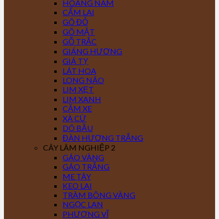
HOÀNG NAM
CẨM LAI
GÕ ĐỎ
GÕ MẬT
GỖ TRẮC
GIÁNG HƯƠNG
GIÁ TỴ
LÁT HOA
LONG NÃO
LIM XẸT
LIM XANH
CĂM XE
XÀ CỪ
DÓ BẦU
ĐÀN HƯƠNG TRẮNG
CÂY LÂM NGHIỆP 2
GÁO VÀNG
GÁO TRẮNG
ME TÂY
KEO LAI
TRÀM BÔNG VÀNG
NGỌC LAN
PHƯỢNG VĨ