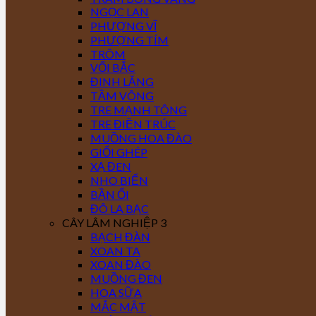
NGỌC LAN
PHƯỢNG VĨ
PHƯỢNG TÍM
TRÔM
VỐI BẮC
ĐINH LĂNG
TẦM VÔNG
TRE MẠNH TÔNG
TRE ĐIỀN TRÚC
MUỒNG HOA ĐÀO
GIỔI GHÉP
XẠ ĐEN
NHO BIỂN
BẦN ỔI
ĐÔ LA BẠC
CÂY LÂM NGHIỆP 3
BẠCH ĐÀN
XOAN TA
XOAN ĐÀO
MUỒNG ĐEN
HOA SỮA
MẮC MẬT