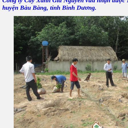
Công ty Cây Xanh Gia Nguyễn
vừa nhận được
huyện Bàu Bàng, tỉnh Bình Dương.