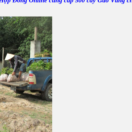
Hợp Đồng Online
cung cấp 500
cây Gáo Vàng
c