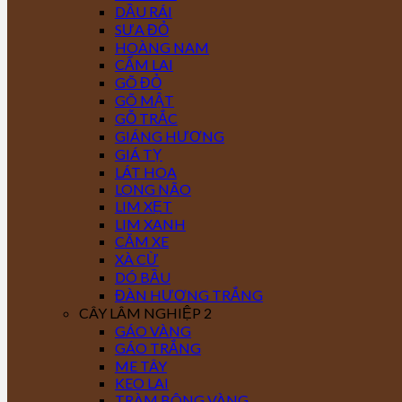
DẦU RÁI
SƯA ĐỎ
HOÀNG NAM
CẨM LAI
GÕ ĐỎ
GÕ MẬT
GỖ TRẮC
GIÁNG HƯƠNG
GIÁ TỴ
LÁT HOA
LONG NÃO
LIM XẸT
LIM XANH
CĂM XE
XÀ CỪ
DÓ BẦU
ĐÀN HƯƠNG TRẮNG
CÂY LÂM NGHIỆP 2
GÁO VÀNG
GÁO TRẮNG
ME TÂY
KEO LAI
TRÀM BÔNG VÀNG