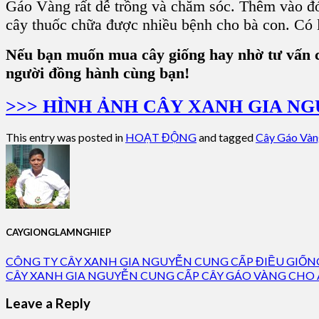
Gáo Vàng rất dễ trồng và chăm sóc. Thêm vào đó,
cây thuốc chữa được nhiều bệnh cho bà con. Có 
Nếu bạn muốn mua cây giống hay nhờ tư vấn c
người đồng hành cùng bạn!
>>> HÌNH ẢNH CÂY XANH GIA N
This entry was posted in
HOẠT ĐỘNG
and tagged
Cây Gáo Vàn
CAYGIONGLAMNGHIEP
CÔNG TY CÂY XANH GIA NGUYỄN CUNG CẤP ĐIỀU GIỐ
CÂY XANH GIA NGUYỄN CUNG CẤP CÂY GÁO VÀNG CHO 
Leave a Reply