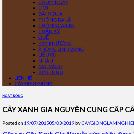
CHÙM NGÂY
ƯƠI
DÁI NGỰA
THÔNG BA LÁ
THÔNG CARIBE
THẦN KỲ
QUẾ
KIM PHƯỢNG
PHONG LINH VÀNG
LIỄU RŨ
NHÀU
MAI VÀNG
BÌNH LINH
LIÊN HỆ
CÂY ĐIỀU GIỐNG
HOẠT ĐỘNG
CÂY XANH GIA NGUYỄN CUNG CẤP C
Posted on
19/07/2015
05/03/2019
by
CAYGIONGLAMNGHIE