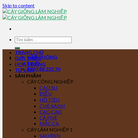
Skip to content
TRANG CHỦ
VĂN PHÒNG
GIỚI THIỆU
Email
HOẠT ĐỘNG
0283 88 222 70
TƯ VẤN
SẢN PHẨM
CÂY CÔNG NGHIỆP
CAO SU
ĐIỀU
HỒ TIÊU
CHÈ XANH
CAO CAO
CÀ PHÊ
MẮC CA
CÂY LÂM NGHIỆP 1
SAO ĐEN