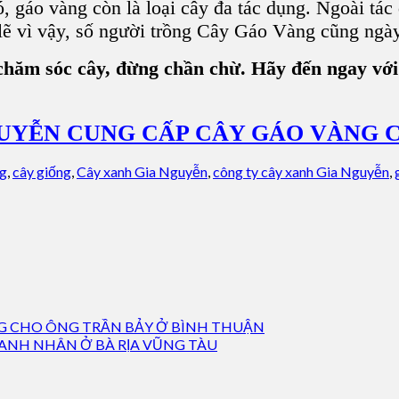
 gáo vàng còn là loại cây đa tác dụng. Ngoài tác
lẽ vì vậy, số người trồng Cây Gáo Vàng cũng ngày
hăm sóc cây, đừng chần chừ. Hãy đến ngay với
GUYỄN CUNG CẤP CÂY GÁO VÀNG 
g
,
cây giống
,
Cây xanh Gia Nguyễn
,
công ty cây xanh Gia Nguyễn
,
NG CHO ÔNG TRẦN BẢY Ở BÌNH THUẬN
ANH NHÂN Ở BÀ RỊA VŨNG TÀU