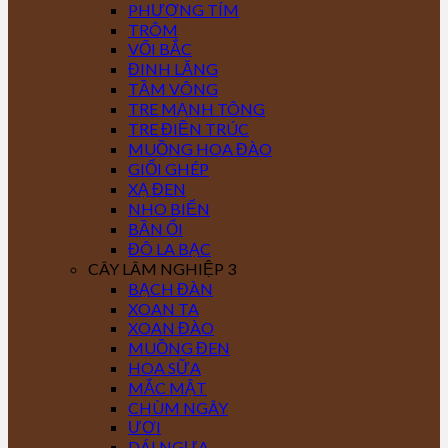
PHƯỢNG TÍM
TRÔM
VỐI BẮC
ĐINH LĂNG
TẦM VÔNG
TRE MẠNH TÔNG
TRE ĐIỀN TRÚC
MUỒNG HOA ĐÀO
GIỔI GHÉP
XẠ ĐEN
NHO BIỂN
BẦN ỔI
ĐÔ LA BẠC
CÂY LÂM NGHIỆP 3
BẠCH ĐÀN
XOAN TA
XOAN ĐÀO
MUỒNG ĐEN
HOA SỮA
MẮC MẬT
CHÙM NGÂY
ƯƠI
DÁI NGỰA