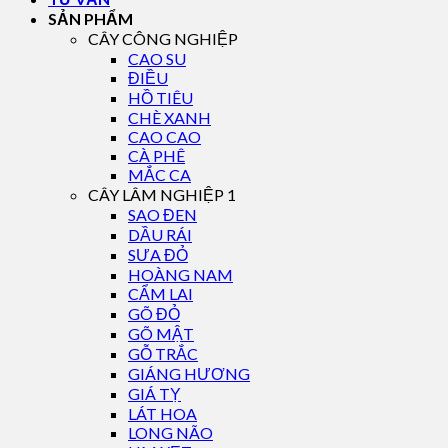
SẢN PHẨM
CÂY CÔNG NGHIỆP
CAO SU
ĐIỀU
HỒ TIÊU
CHÈ XANH
CAO CAO
CÀ PHÊ
MẮC CA
CÂY LÂM NGHIỆP 1
SAO ĐEN
DẦU RÁI
SƯA ĐỎ
HOÀNG NAM
CẨM LAI
GÕ ĐỎ
GÕ MẬT
GỖ TRẮC
GIÁNG HƯƠNG
GIÁ TỴ
LÁT HOA
LONG NÃO