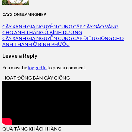
CAYGIONGLAMNGHIEP
CÂY XANH GIA NGUYỄN CUNG CẤP CÂY GÁO VÀNG
CHO ANH THẮNG Ở BÌNH DƯƠNG
CÂY XANH GIA NGUYỄN CUNG CẤP ĐIỀU GIỐNG CHO
ANH THANH Ở BÌNH PHƯỚC
Leave a Reply
You must be
logged in
to post a comment.
HOẠT ĐỘNG BÁN CÂY GIỐNG
QUÀ TẶNG KHÁCH HÀNG