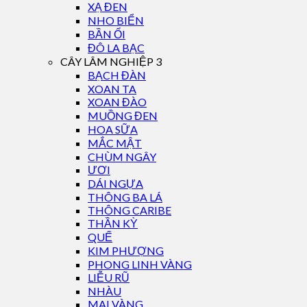
XẠ ĐEN
NHO BIỂN
BẦN ỔI
ĐÔ LA BẠC
CÂY LÂM NGHIỆP 3
BẠCH ĐÀN
XOAN TA
XOAN ĐÀO
MUỒNG ĐEN
HOA SỮA
MẮC MẬT
CHÙM NGÂY
ƯƠI
DÁI NGỰA
THÔNG BA LÁ
THÔNG CARIBE
THẦN KỲ
QUẾ
KIM PHƯỢNG
PHONG LINH VÀNG
LIỄU RŨ
NHÀU
MAI VÀNG