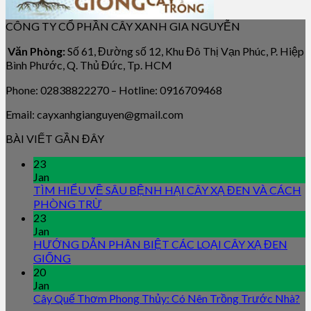
CÔNG TY CỔ PHẦN CÂY XANH GIA NGUYỄN
Văn Phòng:
Số 61, Đường số 12, Khu Đô Thị Vạn Phúc, P. Hiệp
Bình Phước, Q. Thủ Đức, Tp. HCM
Phone: 02838822270 – Hotline: 0916709468
Email: cayxanhgianguyen@gmail.com
BÀI VIẾT GẦN ĐÂY
23
Jan
TÌM HIỂU VỀ SÂU BỆNH HẠI CÂY XẠ ĐEN VÀ CÁCH
PHÒNG TRỪ
23
Jan
HƯỚNG DẪN PHÂN BIỆT CÁC LOẠI CÂY XẠ ĐEN
GIỐNG
20
Jan
Cây Quế Thơm Phong Thủy: Có Nên Trồng Trước Nhà?