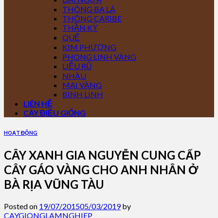
THÔNG BA LÁ
THÔNG CARIBE
THẦN KỲ
QUẾ
KIM PHƯỢNG
PHONG LINH VÀNG
LIỄU RŨ
NHÀU
MAI VÀNG
BÌNH LINH
LIÊN HỆ
CÂY ĐIỀU GIỐNG
HOẠT ĐỘNG
CÂY XANH GIA NGUYỄN CUNG CẤP
CÂY GÁO VÀNG CHO ANH NHÂN Ở
BÀ RỊA VŨNG TÀU
Posted on
19/07/2015
05/03/2019
by
CAYGIONGLAMNGHIEP