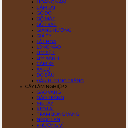
HOÀNG NAM
CẨM LAI
GÕ ĐỎ
GÕ MẬT
GỖ TRẮC
GIÁNG HƯƠNG
GIÁ TỴ
LÁT HOA
LONG NÃO
LIM XẸT
LIM XANH
CĂM XE
XÀ CỪ
DÓ BẦU
ĐÀN HƯƠNG TRẮNG
CÂY LÂM NGHIỆP 2
GÁO VÀNG
GÁO TRẮNG
ME TÂY
KEO LAI
TRÀM BÔNG VÀNG
NGỌC LAN
PHƯỢNG VĨ