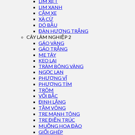
LIM XẸT
LIM XANH
CĂM XE
XÀ CỪ
DÓ BẦU
ĐÀN HƯƠNG TRẮNG
CÂY LÂM NGHIỆP 2
GÁO VÀNG
GÁO TRẮNG
ME TÂY
KEO LAI
TRÀM BÔNG VÀNG
NGỌC LAN
PHƯỢNG VĨ
PHƯỢNG TÍM
TRÔM
VỐI BẮC
ĐINH LĂNG
TẦM VÔNG
TRE MẠNH TÔNG
TRE ĐIỀN TRÚC
MUỒNG HOA ĐÀO
GIỔI GHÉP