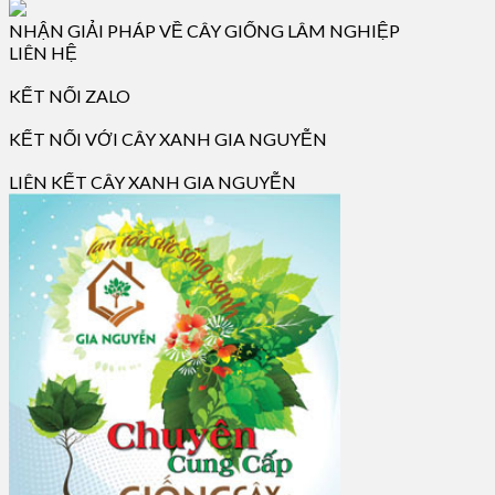
NHẬN GIẢI PHÁP VỀ CÂY GIỐNG LÂM NGHIỆP
LIÊN HỆ
KẾT NỐI ZALO
KẾT NỐI VỚI CÂY XANH GIA NGUYỄN
LIÊN KẾT CÂY XANH GIA NGUYỄN