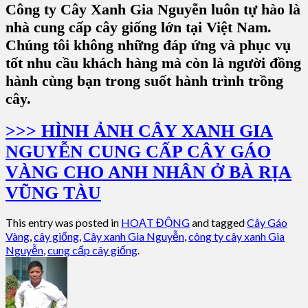
Công ty Cây Xanh Gia Nguyễn luôn tự hào là
nhà cung cấp cây giống lớn tại Việt Nam.
Chúng tôi không những đáp ứng và phục vụ
tốt nhu cầu khách hàng mà còn là người đồng
hành cùng bạn trong suốt hành trình trồng
cây.
>>> HÌNH ẢNH CÂY XANH GIA
NGUYỄN CUNG CẤP CÂY GÁO
VÀNG CHO ANH NHÂN Ở BÀ RỊA
VŨNG TÀU
This entry was posted in
HOẠT ĐỘNG
and tagged
Cây Gáo
Vàng
,
cây giống
,
Cây xanh Gia Nguyễn
,
công ty cây xanh Gia
Nguyễn
,
cung cấp cây giống
.