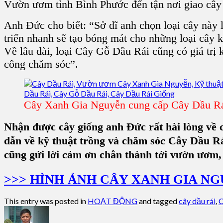
Vườn ươm tỉnh Bình Phước đến tận nơi giao câ
Anh Đức cho biết: “Sở dĩ anh chọn loại cây này la
triển nhanh sẽ tạo bóng mát cho những loại cây kh
Về lâu dài, loại
Cây Gỗ Dầu Rái
cũng có giá trị
công chăm sóc”.
Cây Xanh Gia Nguyễn cung cấp Cây Dầu Rái
Nhận được cây giống anh Đức rất hài lòng về 
dẫn về kỹ thuật trồng và chăm sóc Cây Dầu 
cũng gửi lời cảm ơn chân thành tới vườn ươ
>>> HÌNH ẢNH CÂY XANH GIA NG
This entry was posted in
HOẠT ĐỘNG
and tagged
cây dầu rái
,
C