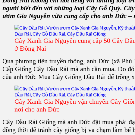
Đồng Nai không chỉ nổi tiếng với những loại tr
người biết đến với những loại
Cây Gỗ Quý
. Cây
ươm Gia Nguyễn
vừa cung cấp cho anh Đức – 
Cây Xanh Gia Nguyễn cung cấp 50 Cây Dầu
ở Đồng Nai
Qua phương tiện truyền thông, anh Đức (xã Phú
Cấp
Giống Cây Dầu Rái
mà anh cần mua. Do đó
của anh Đức Mua
Cây Giống Dầu Rái
để trồng 
Cây Xanh Gia Nguyễn vận chuyển Cây Giốn
nơi cho anh Đức
Cây Dầu Rái Giống
mà anh Đức đặt mua phải đạt
đồng thời để tránh cây giống bị va chạm làm bể