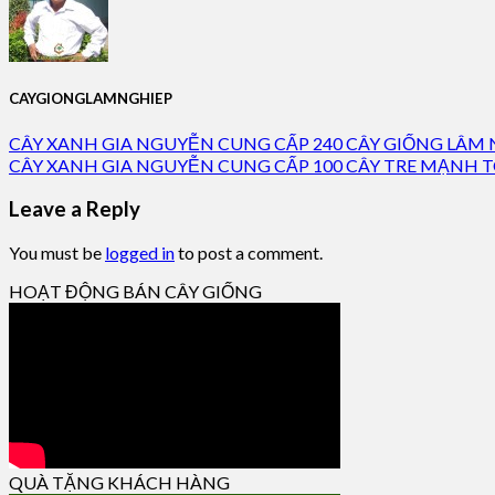
CAYGIONGLAMNGHIEP
CÂY XANH GIA NGUYỄN CUNG CẤP 240 CÂY GIỐNG LÂM 
CÂY XANH GIA NGUYỄN CUNG CẤP 100 CÂY TRE MẠNH
Leave a Reply
You must be
logged in
to post a comment.
HOẠT ĐỘNG BÁN CÂY GIỐNG
QUÀ TẶNG KHÁCH HÀNG