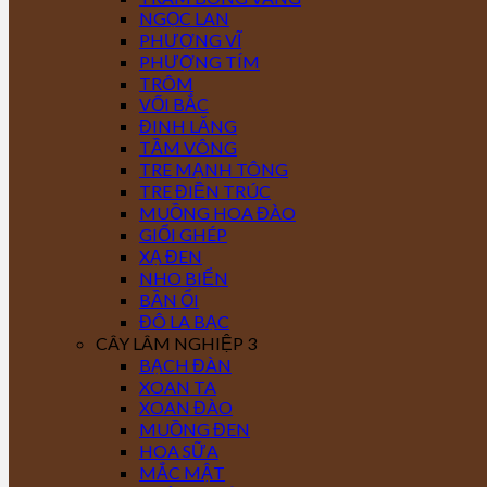
NGỌC LAN
PHƯỢNG VĨ
PHƯỢNG TÍM
TRÔM
VỐI BẮC
ĐINH LĂNG
TẦM VÔNG
TRE MẠNH TÔNG
TRE ĐIỀN TRÚC
MUỒNG HOA ĐÀO
GIỔI GHÉP
XẠ ĐEN
NHO BIỂN
BẦN ỔI
ĐÔ LA BẠC
CÂY LÂM NGHIỆP 3
BẠCH ĐÀN
XOAN TA
XOAN ĐÀO
MUỒNG ĐEN
HOA SỮA
MẮC MẬT