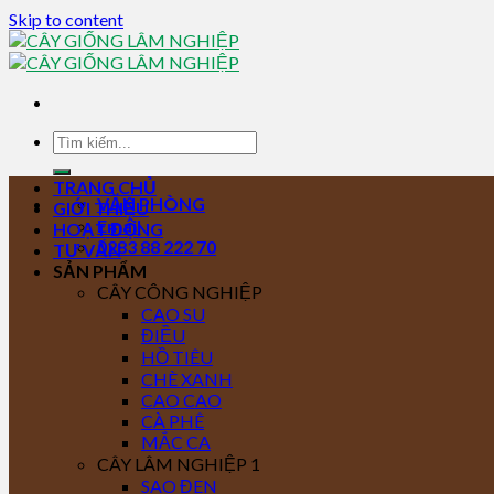
Skip to content
TRANG CHỦ
VĂN PHÒNG
GIỚI THIỆU
Email
HOẠT ĐỘNG
0283 88 222 70
TƯ VẤN
SẢN PHẨM
CÂY CÔNG NGHIỆP
CAO SU
ĐIỀU
HỒ TIÊU
CHÈ XANH
CAO CAO
CÀ PHÊ
MẮC CA
CÂY LÂM NGHIỆP 1
SAO ĐEN