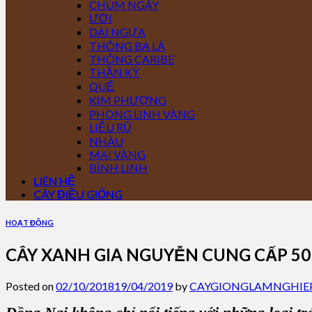
CHÙM NGÂY
ƯƠI
DÁI NGỰA
THÔNG BA LÁ
THÔNG CARIBE
THẦN KỲ
QUẾ
KIM PHƯỢNG
PHONG LINH VÀNG
LIỄU RŨ
NHÀU
MAI VÀNG
BÌNH LINH
LIÊN HỆ
CÂY ĐIỀU GIỐNG
HOẠT ĐỘNG
CÂY XANH GIA NGUYỄN CUNG CẤP 50
Posted on
02/10/2018
19/04/2019
by
CAYGIONGLAMNGHIE