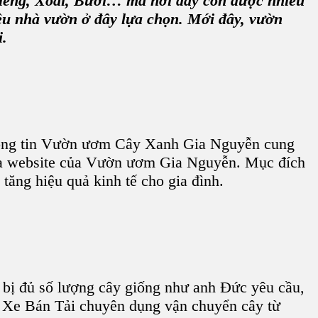
êng, Xoài, Bưởi
… mà nơi đây còn được nhiều
iều nhà vườn ở đây lựa chọn. Mới đây,
vườn
i
.
ông tin
Vườn ươm Cây Xanh Gia Nguyễn
cung
a website của
Vườn ươm Gia Nguyễn
. Mục đích
tăng hiệu quả kinh tế cho gia đình.
bị đủ số lượng
cây giống
như anh Đức yêu cầu,
 Xe Bán Tải chuyên dụng vận chuyển cây từ