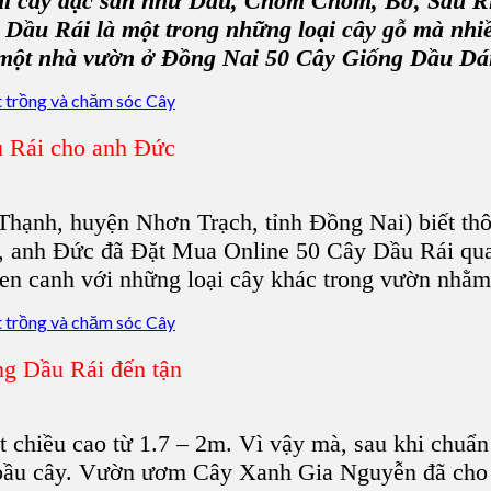
ái cây đặc sản như
Dâu, Chôm Chôm, Bơ, Sầu Ri
 Dầu Rái là một trong những loại cây gỗ mà nh
một nhà vườn ở Đồng Nai 50
Cây Giống Dầu Dá
 Rái cho anh Đức
 Thạnh, huyện Nhơn Trạch, tỉnh Đồng Nai) biết th
, anh Đức đã Đặt Mua Online 50
Cây Dầu Rái
qu
xen canh với những loại cây khác trong vườn nhằm 
g Dầu Rái đến tận
 chiều cao từ 1.7 – 2m. Vì vậy mà, sau khi chuẩn 
 bầu cây.
Vườn ươm Cây Xanh Gia Nguyễn
đã cho