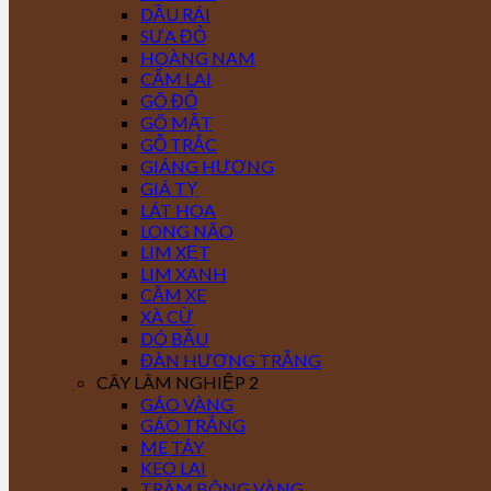
DẦU RÁI
SƯA ĐỎ
HOÀNG NAM
CẨM LAI
GÕ ĐỎ
GÕ MẬT
GỖ TRẮC
GIÁNG HƯƠNG
GIÁ TỴ
LÁT HOA
LONG NÃO
LIM XẸT
LIM XANH
CĂM XE
XÀ CỪ
DÓ BẦU
ĐÀN HƯƠNG TRẮNG
CÂY LÂM NGHIỆP 2
GÁO VÀNG
GÁO TRẮNG
ME TÂY
KEO LAI
TRÀM BÔNG VÀNG