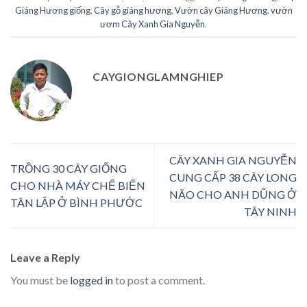
Giáng Hương giống
,
Cây gỗ giáng hương
,
Vườn cây Giáng Hương
,
vườn
ươm Cây Xanh Gia Nguyễn
.
CAYGIONGLAMNGHIEP
CÂY XANH GIA NGUYỄN
TRỒNG 30 CÂY GIỐNG
CUNG CẤP 38 CÂY LONG
CHO NHÀ MÁY CHẾ BIẾN
NÃO CHO ANH DŨNG Ở
TÂN LẬP Ở BÌNH PHƯỚC
TÂY NINH
Leave a Reply
You must be
logged in
to post a comment.