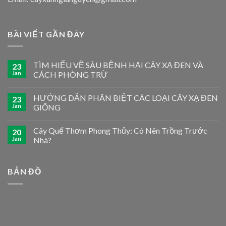
BÀI VIẾT GẦN ĐÂY
TÌM HIỂU VỀ SÂU BỆNH HẠI CÂY XẠ ĐEN VÀ
23
Jan
CÁCH PHÒNG TRỪ
HƯỚNG DẪN PHÂN BIỆT CÁC LOẠI CÂY XẠ ĐEN
23
Jan
GIỐNG
Cây Quế Thơm Phong Thủy: Có Nên Trồng Trước
20
Jan
Nhà?
BẢN ĐỒ