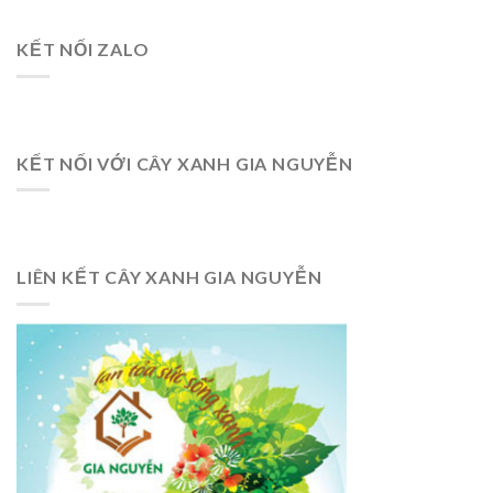
KẾT NỐI ZALO
KẾT NỐI VỚI CÂY XANH GIA NGUYỄN
LIÊN KẾT CÂY XANH GIA NGUYỄN