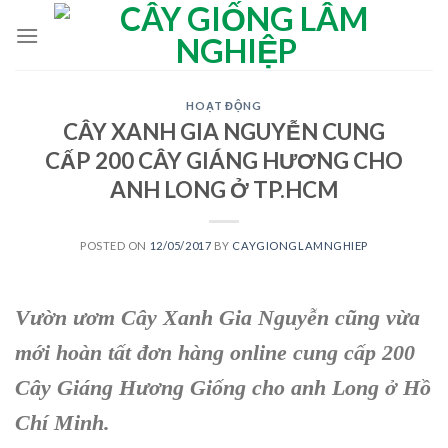
Skip
to
content
HOẠT ĐỘNG
CÂY XANH GIA NGUYỄN CUNG
CẤP 200 CÂY GIÁNG HƯƠNG CHO
ANH LONG Ở TP.HCM
POSTED ON
12/05/2017
BY
CAYGIONGLAMNGHIEP
Vườn ươm Cây Xanh Gia Nguyễn
cũng vừa
mới hoàn tất đơn hàng online cung cấp 200
C
ây Giáng Hương Giống
cho
anh Long ở Hồ
Chí Minh
.