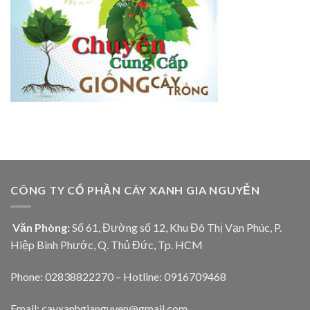
CÔNG TY CỔ PHẦN CÂY XANH GIA NGUYỄN
Văn Phòng:
Số 61, Đường số 12, Khu Đô Thị Vạn Phúc, P.
Hiệp Bình Phước, Q. Thủ Đức, Tp. HCM
Phone: 02838822270 – Hotline: 0916709468
Email: cayxanhgianguyen@gmail.com