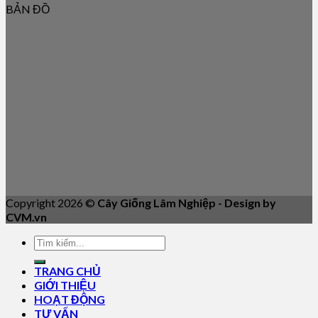
BẢN ĐỒ
Copyright 2026 ©
Cây Giống Lâm Nghiệp - Design by
CVM.vn
TRANG CHỦ
GIỚI THIỆU
HOẠT ĐỘNG
TƯ VẤN