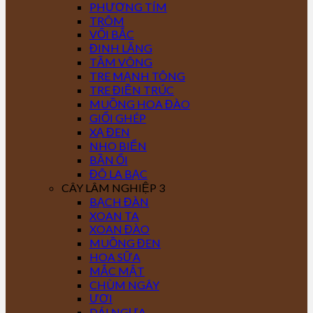
PHƯỢNG TÍM
TRÔM
VỐI BẮC
ĐINH LĂNG
TẦM VÔNG
TRE MẠNH TÔNG
TRE ĐIỀN TRÚC
MUỒNG HOA ĐÀO
GIỔI GHÉP
XẠ ĐEN
NHO BIỂN
BẦN ỔI
ĐÔ LA BẠC
CÂY LÂM NGHIỆP 3
BẠCH ĐÀN
XOAN TA
XOAN ĐÀO
MUỒNG ĐEN
HOA SỮA
MẮC MẬT
CHÙM NGÂY
ƯƠI
DÁI NGỰA