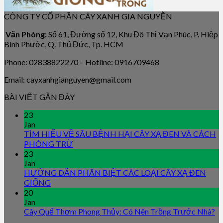
CÔNG TY CỔ PHẦN CÂY XANH GIA NGUYỄN
Văn Phòng:
Số 61, Đường số 12, Khu Đô Thị Vạn Phúc, P. Hiệp
Bình Phước, Q. Thủ Đức, Tp. HCM
Phone: 02838822270 – Hotline: 0916709468
Email: cayxanhgianguyen@gmail.com
BÀI VIẾT GẦN ĐÂY
23
Jan
TÌM HIỂU VỀ SÂU BỆNH HẠI CÂY XẠ ĐEN VÀ CÁCH
PHÒNG TRỪ
23
Jan
HƯỚNG DẪN PHÂN BIỆT CÁC LOẠI CÂY XẠ ĐEN
GIỐNG
20
Jan
Cây Quế Thơm Phong Thủy: Có Nên Trồng Trước Nhà?