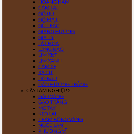
HOÀNG NAM
CẨM LAI
GÕ ĐỎ
GÕ MẬT
GỖ TRẮC
GIÁNG HƯƠNG
GIÁ TỴ
LÁT HOA
LONG NÃO
LIM XẸT
LIM XANH
CĂM XE
XÀ CỪ
DÓ BẦU
ĐÀN HƯƠNG TRẮNG
CÂY LÂM NGHIỆP 2
GÁO VÀNG
GÁO TRẮNG
ME TÂY
KEO LAI
TRÀM BÔNG VÀNG
NGỌC LAN
PHƯỢNG VĨ