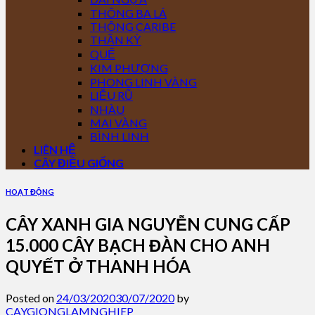
THÔNG BA LÁ
THÔNG CARIBE
THẦN KỲ
QUẾ
KIM PHƯỢNG
PHONG LINH VÀNG
LIỄU RŨ
NHÀU
MAI VÀNG
BÌNH LINH
LIÊN HỆ
CÂY ĐIỀU GIỐNG
HOẠT ĐỘNG
CÂY XANH GIA NGUYỄN CUNG CẤP
15.000 CÂY BẠCH ĐÀN CHO ANH
QUYẾT Ở THANH HÓA
Posted on
24/03/2020
30/07/2020
by
CAYGIONGLAMNGHIEP