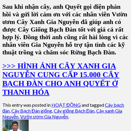
Sau khi nhận cây, anh Quyết gọi điện phản
hồi và gửi lời cảm ơn với các nhân viên Vườn
ươm Cây Xanh Gia Nguyễn đã giúp anh có
được Cây Giống Bạch Đàn tốt với giá cả rất
hợp lý. Đồng thời anh cũng rất hài lòng vì các
nhân viên Gia Nguyễn hỗ trợ tận tình các kỹ
thuật trồng và chăm sóc Rừng Bạch Đàn.
>>> HÌNH ẢNH CÂY XANH GIA
NGUYỄN CUNG CẤP 15.000 CÂY
BẠCH ĐÀN CHO ANH QUYẾT Ở
THANH HÓA
This entry was posted in
HOẠT ĐỘNG
and tagged
Cây bạch
đàn
,
Cây Bạch Đàn giống
,
Cây giống Bạch Đàn
,
Cây xanh Gia
Nguyễn
,
Vườn ươm Gia Nguyễn
.