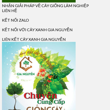
NHẬN GIẢI PHÁP VỀ CÂY GIỐNG LÂM NGHIỆP
LIÊN HỆ
KẾT NỐI ZALO
KẾT NỐI VỚI CÂY XANH GIA NGUYỄN
LIÊN KẾT CÂY XANH GIA NGUYỄN