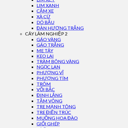
LIM XANH
CĂM XE
XÀ CỪ
DÓ BẦU
ĐÀN HƯƠNG TRẮNG
CÂY LÂM NGHIỆP 2
GÁO VÀNG
GÁO TRẮNG
ME TÂY
KEO LAI
TRÀM BÔNG VÀNG
NGỌC LAN
PHƯỢNG VĨ
PHƯỢNG TÍM
TRÔM
VỐI BẮC
ĐINH LĂNG
TẦM VÔNG
TRE MẠNH TÔNG
TRE ĐIỀN TRÚC
MUỒNG HOA ĐÀO
GIỔI GHÉP