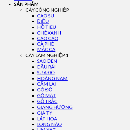
SẢN PHẨM
CÂY CÔNG NGHIỆP
CAO SU
ĐIỀU
HỒ TIÊU
CHÈ XANH
CAO CAO
CÀ PHÊ
MẮC CA
CÂY LÂM NGHIỆP 1
SAO ĐEN
DẦU RÁI
SƯA ĐỎ
HOÀNG NAM
CẨM LAI
GÕ ĐỎ
GÕ MẬT
GỖ TRẮC
GIÁNG HƯƠNG
GIÁ TỴ
LÁT HOA
LONG NÃO
LIM XẸT