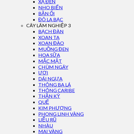
XẠ ĐEN
NHO BIỂN
BẦN ỔI
ĐÔ LA BẠC
CÂY LÂM NGHIỆP 3
BẠCH ĐÀN
XOAN TA
XOAN ĐÀO
MUỒNG ĐEN
HOA SỮA
MẮC MẬT
CHÙM NGÂY
ƯƠI
DÁI NGỰA
THÔNG BA LÁ
THÔNG CARIBE
THẦN KỲ
QUẾ
KIM PHƯỢNG
PHONG LINH VÀNG
LIỄU RŨ
NHÀU
MAI VÀNG