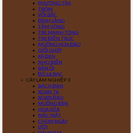
PHƯỢNG TÍM
TRÔM
VỐI BẮC
ĐINH LĂNG
TẦM VÔNG
TRE MẠNH TÔNG
TRE ĐIỀN TRÚC
MUỒNG HOA ĐÀO
GIỔI GHÉP
XẠ ĐEN
NHO BIỂN
BẦN ỔI
ĐÔ LA BẠC
CÂY LÂM NGHIỆP 3
BẠCH ĐÀN
XOAN TA
XOAN ĐÀO
MUỒNG ĐEN
HOA SỮA
MẮC MẬT
CHÙM NGÂY
ƯƠI
DÁI NGỰA