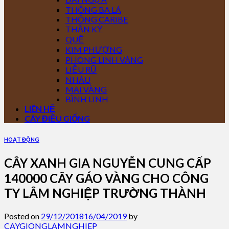
THÔNG BA LÁ
THÔNG CARIBE
THẦN KỲ
QUẾ
KIM PHƯỢNG
PHONG LINH VÀNG
LIỄU RŨ
NHÀU
MAI VÀNG
BÌNH LINH
LIÊN HỆ
CÂY ĐIỀU GIỐNG
HOẠT ĐỘNG
CÂY XANH GIA NGUYỄN CUNG CẤP
140000 CÂY GÁO VÀNG CHO CÔNG
TY LÂM NGHIỆP TRƯỜNG THÀNH
Posted on
29/12/2018
16/04/2019
by
CAYGIONGLAMNGHIEP