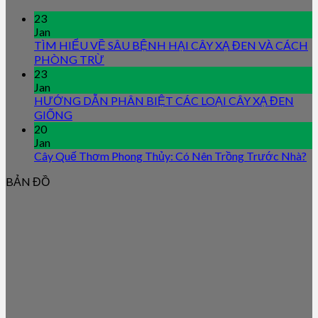
23
Jan
TÌM HIỂU VỀ SÂU BỆNH HẠI CÂY XẠ ĐEN VÀ CÁCH
PHÒNG TRỪ
23
Jan
HƯỚNG DẪN PHÂN BIỆT CÁC LOẠI CÂY XẠ ĐEN
GIỐNG
20
Jan
Cây Quế Thơm Phong Thủy: Có Nên Trồng Trước Nhà?
BẢN ĐỒ