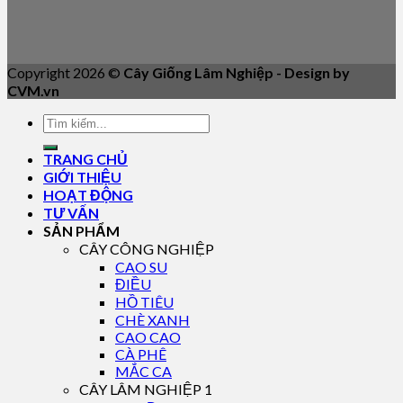
Copyright 2026 ©
Cây Giống Lâm Nghiệp - Design by
CVM.vn
TRANG CHỦ
GIỚI THIỆU
HOẠT ĐỘNG
TƯ VẤN
SẢN PHẨM
CÂY CÔNG NGHIỆP
CAO SU
ĐIỀU
HỒ TIÊU
CHÈ XANH
CAO CAO
CÀ PHÊ
MẮC CA
CÂY LÂM NGHIỆP 1