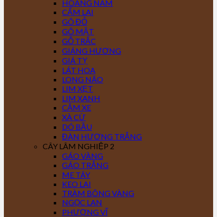
HOÀNG NAM
CẨM LAI
GÕ ĐỎ
GÕ MẬT
GỖ TRẮC
GIÁNG HƯƠNG
GIÁ TỴ
LÁT HOA
LONG NÃO
LIM XẸT
LIM XANH
CĂM XE
XÀ CỪ
DÓ BẦU
ĐÀN HƯƠNG TRẮNG
CÂY LÂM NGHIỆP 2
GÁO VÀNG
GÁO TRẮNG
ME TÂY
KEO LAI
TRÀM BÔNG VÀNG
NGỌC LAN
PHƯỢNG VĨ