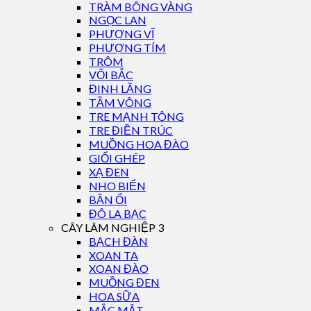
TRÀM BÔNG VÀNG
NGỌC LAN
PHƯỢNG VĨ
PHƯỢNG TÍM
TRÔM
VỐI BẮC
ĐINH LĂNG
TẦM VÔNG
TRE MẠNH TÔNG
TRE ĐIỀN TRÚC
MUỒNG HOA ĐÀO
GIỔI GHÉP
XẠ ĐEN
NHO BIỂN
BẦN ỔI
ĐÔ LA BẠC
CÂY LÂM NGHIỆP 3
BẠCH ĐÀN
XOAN TA
XOAN ĐÀO
MUỒNG ĐEN
HOA SỮA
MẮC MẬT