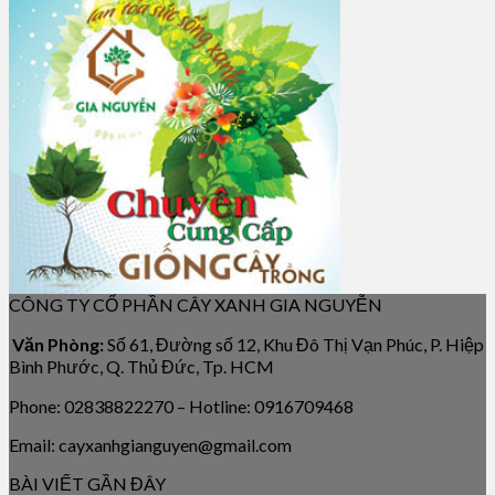
CÔNG TY CỔ PHẦN CÂY XANH GIA NGUYỄN
Văn Phòng:
Số 61, Đường số 12, Khu Đô Thị Vạn Phúc, P. Hiệp
Bình Phước, Q. Thủ Đức, Tp. HCM
Phone: 02838822270 – Hotline: 0916709468
Email: cayxanhgianguyen@gmail.com
BÀI VIẾT GẦN ĐÂY