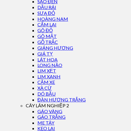
SAO ĐEN
DẦU RÁI
SƯA ĐỎ
HOÀNG NAM
CẨM LAI
GÕ ĐỎ
GÕ MẬT
GỖ TRẮC
GIÁNG HƯƠNG
GIÁ TỴ
LÁT HOA
LONG NÃO
LIM XẸT
LIM XANH
CĂM XE
XÀ CỪ
DÓ BẦU
ĐÀN HƯƠNG TRẮNG
CÂY LÂM NGHIỆP 2
GÁO VÀNG
GÁO TRẮNG
ME TÂY
KEO LAI