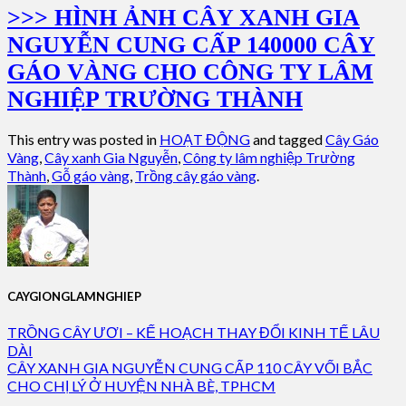
>>> HÌNH ẢNH CÂY XANH GIA
NGUYỄN CUNG CẤP 140000 CÂY
GÁO VÀNG CHO CÔNG TY LÂM
NGHIỆP TRƯỜNG THÀNH
This entry was posted in
HOẠT ĐỘNG
and tagged
Cây Gáo
Vàng
,
Cây xanh Gia Nguyễn
,
Công ty lâm nghiệp Trường
Thành
,
Gỗ gáo vàng
,
Trồng cây gáo vàng
.
CAYGIONGLAMNGHIEP
TRỒNG CÂY ƯƠI – KẾ HOẠCH THAY ĐỔI KINH TẾ LÂU
DÀI
CÂY XANH GIA NGUYỄN CUNG CẤP 110 CÂY VỐI BẮC
CHO CHỊ LÝ Ở HUYỆN NHÀ BÈ, TPHCM