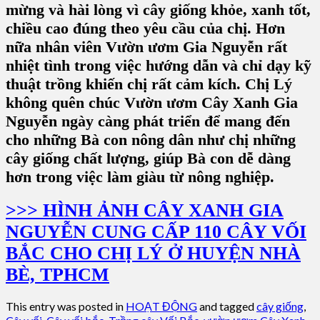
mừng và hài lòng vì cây giống khỏe, xanh tốt,
chiều cao đúng theo yêu cầu của chị. Hơn
nữa nhân viên Vườn ươm Gia Nguyễn rất
nhiệt tình trong việc hướng dẫn và chỉ dạy kỹ
thuật trồng khiến chị rất cảm kích. Chị Lý
không quên chúc Vườn ươm Cây Xanh Gia
Nguyễn ngày càng phát triển để mang đến
cho những Bà con nông dân như chị những
cây giống chất lượng, giúp Bà con dễ dàng
hơn trong việc làm giàu từ nông nghiệp.
>>> HÌNH ẢNH CÂY XANH GIA
NGUYỄN CUNG CẤP 110 CÂY VỐI
BẮC CHO CHỊ LÝ Ở HUYỆN NHÀ
BÈ, TPHCM
This entry was posted in
HOẠT ĐỘNG
and tagged
cây giống
,