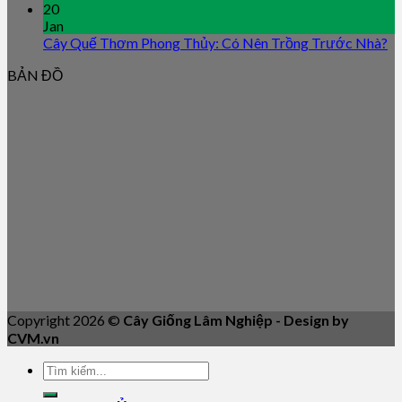
20
Jan
Cây Quế Thơm Phong Thủy: Có Nên Trồng Trước Nhà?
BẢN ĐỒ
Copyright 2026 ©
Cây Giống Lâm Nghiệp - Design by
CVM.vn