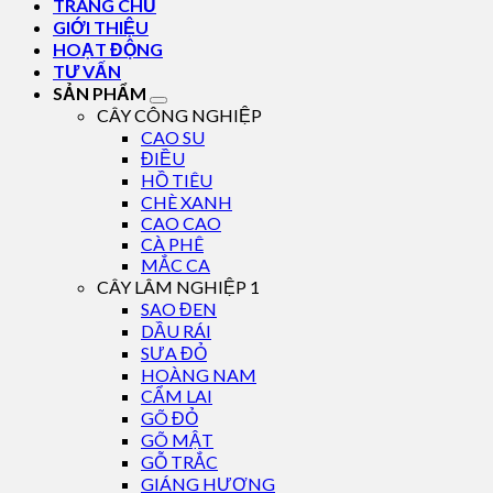
TRANG CHỦ
GIỚI THIỆU
HOẠT ĐỘNG
TƯ VẤN
SẢN PHẨM
CÂY CÔNG NGHIỆP
CAO SU
ĐIỀU
HỒ TIÊU
CHÈ XANH
CAO CAO
CÀ PHÊ
MẮC CA
CÂY LÂM NGHIỆP 1
SAO ĐEN
DẦU RÁI
SƯA ĐỎ
HOÀNG NAM
CẨM LAI
GÕ ĐỎ
GÕ MẬT
GỖ TRẮC
GIÁNG HƯƠNG