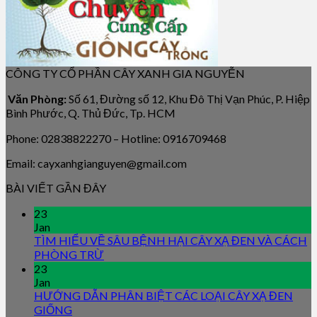
CÔNG TY CỔ PHẦN CÂY XANH GIA NGUYỄN
Văn Phòng:
Số 61, Đường số 12, Khu Đô Thị Vạn Phúc, P. Hiệp
Bình Phước, Q. Thủ Đức, Tp. HCM
Phone: 02838822270 – Hotline: 0916709468
Email: cayxanhgianguyen@gmail.com
BÀI VIẾT GẦN ĐÂY
23
Jan
TÌM HIỂU VỀ SÂU BỆNH HẠI CÂY XẠ ĐEN VÀ CÁCH
PHÒNG TRỪ
23
Jan
HƯỚNG DẪN PHÂN BIỆT CÁC LOẠI CÂY XẠ ĐEN
GIỐNG