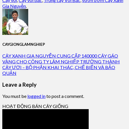
Cây vối
,
Cây vối bắc
,
Trồng cây Vối Bắc
,
vườn ươm Cây Xanh
Gia Nguyễn
.
CAYGIONGLAMNGHIEP
CÂY XANH GIA NGUYỄN CUNG CẤP 140000 CÂY GÁO
VÀNG CHO CÔNG TY LÂM NGHIỆP TRƯỜNG THÀNH
CÂY ƯƠI – BỘ PHẬN KHAI THÁC, CHẾ BIẾN VÀ BẢO
QUẢN
Leave a Reply
You must be
logged in
to post a comment.
HOẠT ĐỘNG BÁN CÂY GIỐNG