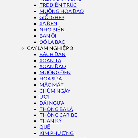
TRE ĐIỀN TRÚC
MUỒNG HOA ĐÀO
GIỔI GHÉP
XẠ ĐEN
NHO BIỂN
BẦN ỔI
ĐÔ LA BẠC
CÂY LÂM NGHIỆP 3
BẠCH ĐÀN
XOAN TA
XOAN ĐÀO
MUỒNG ĐEN
HOA SỮA
MẮC MẬT
CHÙM NGÂY
ƯƠI
DÁI NGỰA
THÔNG BA LÁ
THÔNG CARIBE
THẦN KỲ
QUẾ
KIM PHƯỢNG