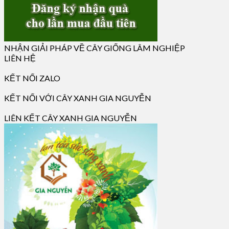
NHẬN GIẢI PHÁP VỀ CÂY GIỐNG LÂM NGHIỆP
LIÊN HỆ
KẾT NỐI ZALO
KẾT NỐI VỚI CÂY XANH GIA NGUYỄN
LIÊN KẾT CÂY XANH GIA NGUYỄN