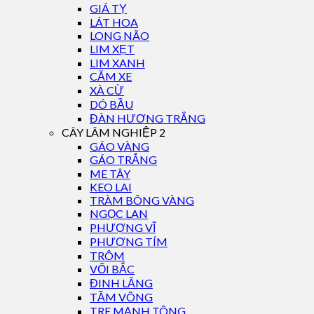
GIÁ TỴ
LÁT HOA
LONG NÃO
LIM XẸT
LIM XANH
CĂM XE
XÀ CỪ
DÓ BẦU
ĐÀN HƯƠNG TRẮNG
CÂY LÂM NGHIỆP 2
GÁO VÀNG
GÁO TRẮNG
ME TÂY
KEO LAI
TRÀM BÔNG VÀNG
NGỌC LAN
PHƯỢNG VĨ
PHƯỢNG TÍM
TRÔM
VỐI BẮC
ĐINH LĂNG
TẦM VÔNG
TRE MẠNH TÔNG