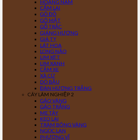
HOÀNG NAM
CẨM LAI
GÕ ĐỎ
GÕ MẬT
GỖ TRẮC
GIÁNG HƯƠNG
GIÁ TỴ
LÁT HOA
LONG NÃO
LIM XẸT
LIM XANH
CĂM XE
XÀ CỪ
DÓ BẦU
ĐÀN HƯƠNG TRẮNG
CÂY LÂM NGHIỆP 2
GÁO VÀNG
GÁO TRẮNG
ME TÂY
KEO LAI
TRÀM BÔNG VÀNG
NGỌC LAN
PHƯỢNG VĨ