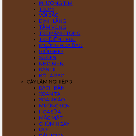
PHƯỢNG TÍM
TRÔM
VỐI BẮC
ĐINH LĂNG
TẦM VÔNG
TRE MẠNH TÔNG
TRE ĐIỀN TRÚC
MUỒNG HOA ĐÀO
GIỔI GHÉP
XẠ ĐEN
NHO BIỂN
BẦN ỔI
ĐÔ LA BẠC
CÂY LÂM NGHIỆP 3
BẠCH ĐÀN
XOAN TA
XOAN ĐÀO
MUỒNG ĐEN
HOA SỮA
MẮC MẬT
CHÙM NGÂY
ƯƠI
DÁI NGỰA