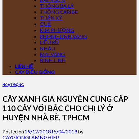
THÔNG BA LÁ
THÔNG CARIBE
THẦN KỲ
QUẾ
KIM PHƯỢNG
PHONG LINH VÀNG
LIỄU RŨ
NHÀU
MAI VÀNG
BÌNH LINH
LIÊN HỆ
CÂY ĐIỀU GIỐNG
HOẠT ĐỘNG
CÂY XANH GIA NGUYỄN CUNG CẤP
110 CÂY VỐI BẮC CHO CHỊ LÝ Ở
HUYỆN NHÀ BÈ, TPHCM
Posted on
29/12/2018
15/04/2019
by
CAYGIONGLAMNGHIEP