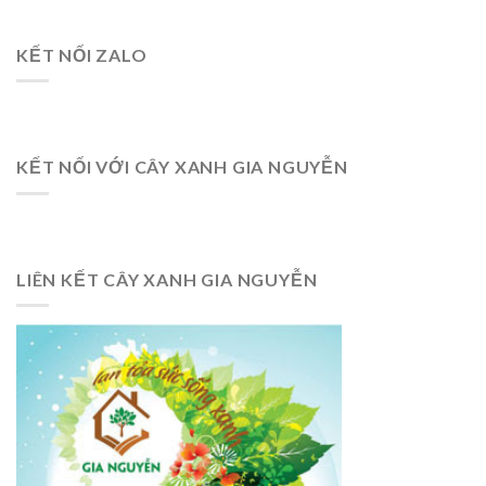
KẾT NỐI ZALO
KẾT NỐI VỚI CÂY XANH GIA NGUYỄN
LIÊN KẾT CÂY XANH GIA NGUYỄN