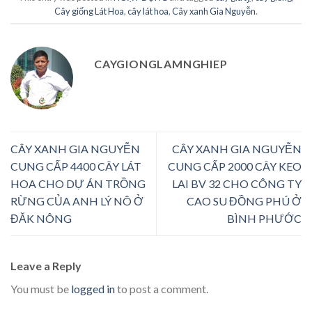
Cây giống Lát Hoa
,
cây lát hoa
,
Cây xanh Gia Nguyễn
.
CAYGIONGLAMNGHIEP
CÂY XANH GIA NGUYỄN
CÂY XANH GIA NGUYỄN
CUNG CẤP 4400 CÂY LÁT
CUNG CẤP 2000 CÂY KEO
HOA CHO DỰ ÁN TRỒNG
LAI BV 32 CHO CÔNG TY
RỪNG CỦA ANH LÝ NÔ Ở
CAO SU ĐỒNG PHÚ Ở
ĐĂK NÔNG
BÌNH PHƯỚC
Leave a Reply
You must be
logged in
to post a comment.