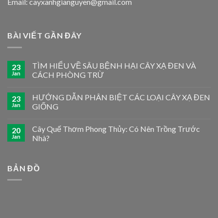
Email: cayxanhgianguyen@gmail.com
BÀI VIẾT GẦN ĐÂY
TÌM HIỂU VỀ SÂU BỆNH HẠI CÂY XẠ ĐEN VÀ
23
Jan
CÁCH PHÒNG TRỪ
HƯỚNG DẪN PHÂN BIỆT CÁC LOẠI CÂY XẠ ĐEN
23
Jan
GIỐNG
Cây Quế Thơm Phong Thủy: Có Nên Trồng Trước
20
Jan
Nhà?
BẢN ĐỒ