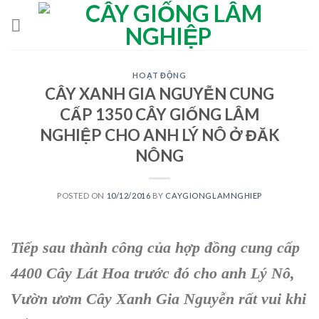
Skip
to
content
HOẠT ĐỘNG
CÂY XANH GIA NGUYỄN CUNG
CẤP 1350 CÂY GIỐNG LÂM
NGHIỆP CHO ANH LÝ NÔ Ở ĐĂK
NÔNG
POSTED ON
10/12/2016
BY
CAYGIONGLAMNGHIEP
Tiếp sau thành công của hợp đồng cung cấp
4400 Cây Lát Hoa trước đó cho anh Lý Nô,
Vườn ươm Cây Xanh Gia Nguyễn rất vui khi