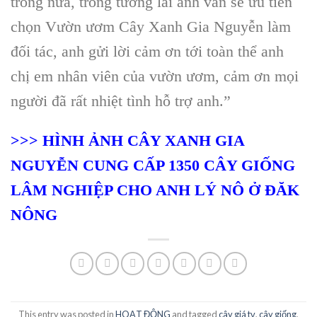
trồng nữa, trong tương lai anh vẫn sẽ ưu tiên
chọn Vườn ươm Cây Xanh Gia Nguyễn làm
đối tác, anh gửi lời cảm ơn tới toàn thể anh
chị em nhân viên của vườn ươm, cảm ơn mọi
người đã rất nhiệt tình hỗ trợ anh.”
>>> HÌNH ẢNH CÂY XANH GIA
NGUYỄN CUNG CẤP 1350 CÂY GIỐNG
LÂM NGHIỆP CHO ANH LÝ NÔ Ở ĐĂK
NÔNG
This entry was posted in
HOẠT ĐỘNG
and tagged
cây giá tỵ
,
cây giống
,