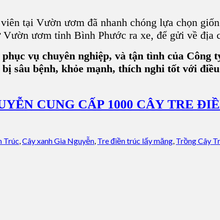
viên tại Vườn ươm đã nhanh chóng lựa chọn giống 
ừ Vườn ươm tỉnh Bình Phước ra xe, để gửi về địa 
độ phục vụ chuyên nghiệp, và tận tình của Côn
 bị sâu bệnh, khỏe mạnh, thích nghi tốt với điề
UYỄN CUNG CẤP 1000 CÂY TRE Đ
n Trúc
,
Cây xanh Gia Nguyễn
,
Tre điền trúc lấy măng
,
Trồng Cây Tr