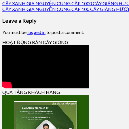
CÂY XANH GIA NGUYỄN CUNG CẤP 1000 CÂY GIÁNG HƯ
CÂY XANH GIA NGUYỄN CUNG CẤP 100 CÂY GIÁNG HƯƠN
Leave a Reply
You must be
logged in
to post a comment.
HOẠT ĐỘNG BÁN CÂY GIỐNG
QUÀ TẶNG KHÁCH HÀNG