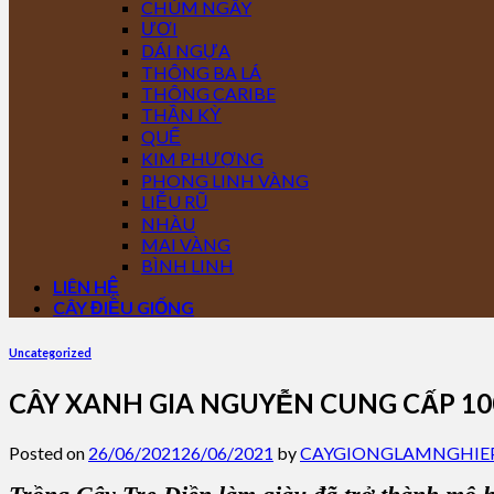
CHÙM NGÂY
ƯƠI
DÁI NGỰA
THÔNG BA LÁ
THÔNG CARIBE
THẦN KỲ
QUẾ
KIM PHƯỢNG
PHONG LINH VÀNG
LIỄU RŨ
NHÀU
MAI VÀNG
BÌNH LINH
LIÊN HỆ
CÂY ĐIỀU GIỐNG
Uncategorized
CÂY XANH GIA NGUYỄN CUNG CẤP 1
Posted on
26/06/2021
26/06/2021
by
CAYGIONGLAMNGHIE