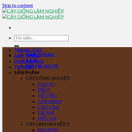
Skip to content
TRANG CHỦ
VĂN PHÒNG
GIỚI THIỆU
Email
HOẠT ĐỘNG
0283 88 222 70
TƯ VẤN
SẢN PHẨM
CÂY CÔNG NGHIỆP
CAO SU
ĐIỀU
HỒ TIÊU
CHÈ XANH
CAO CAO
CÀ PHÊ
MẮC CA
CÂY LÂM NGHIỆP 1
SAO ĐEN