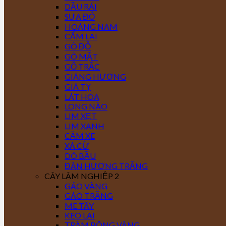
DẦU RÁI
SƯA ĐỎ
HOÀNG NAM
CẨM LAI
GÕ ĐỎ
GÕ MẬT
GỖ TRẮC
GIÁNG HƯƠNG
GIÁ TỴ
LÁT HOA
LONG NÃO
LIM XẸT
LIM XANH
CĂM XE
XÀ CỪ
DÓ BẦU
ĐÀN HƯƠNG TRẮNG
CÂY LÂM NGHIỆP 2
GÁO VÀNG
GÁO TRẮNG
ME TÂY
KEO LAI
TRÀM BÔNG VÀNG