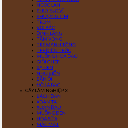
NGỌC LAN
PHƯỢNG VĨ
PHƯỢNG TÍM
TRÔM
VỐI BẮC
ĐINH LĂNG
TẦM VÔNG
TRE MẠNH TÔNG
TRE ĐIỀN TRÚC
MUỒNG HOA ĐÀO
GIỔI GHÉP
XẠ ĐEN
NHO BIỂN
BẦN ỔI
ĐÔ LA BẠC
CÂY LÂM NGHIỆP 3
BẠCH ĐÀN
XOAN TA
XOAN ĐÀO
MUỒNG ĐEN
HOA SỮA
MẮC MẬT