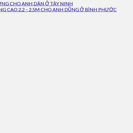
ƠNG CHO ANH DÂN Ở TÂY NINH
G CAO 2.2 – 2.5M CHO ANH DŨNG Ở BÌNH PHƯỚC