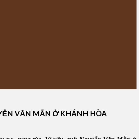
GUYỄN VĂN MẪN Ở KHÁNH HÒA