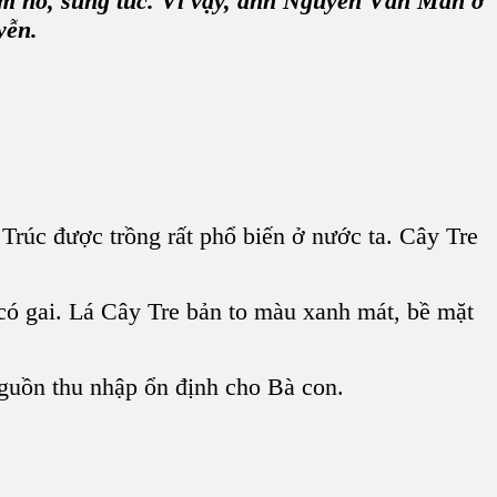
ấm no, sung túc. Vì vậy, anh Nguyễn Văn Mẫn ở
yễn.
rúc được trồng rất phổ biến ở nước ta. Cây Tre
 có gai. Lá Cây Tre bản to màu xanh mát, bề mặt
guồn thu nhập ổn định cho Bà con.