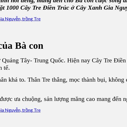
hình nổi tiếng, mang đến cho Bà con cuộc sống 
đặt 1000 Cây Tre Điền Trúc ở Cây Xanh Gia Ngu
của Bà con
ừ Quảng Tây- Trung Quốc. Hiện nay Cây Tre Điền T
 tế.
hân khá to. Thân Tre thẳng, mọc thành bụi, không
t được ưa chuộng, sản lượng măng cao mang đến n