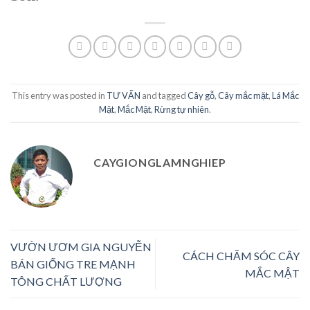
This entry was posted in
TƯ VẤN
and tagged
Cây gỗ
,
Cây mắc mặt
,
Lá Mắc
Mật
,
Mắc Mật
,
Rừng tự nhiên
.
CAYGIONGLAMNGHIEP
VƯỜN ƯƠM GIA NGUYỄN
CÁCH CHĂM SÓC CÂY
BÁN GIỐNG TRE MẠNH
MẮC MẬT
TÔNG CHẤT LƯỢNG