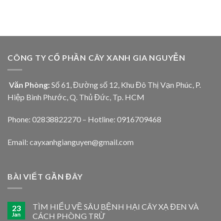
CÔNG TY CỔ PHẦN CÂY XANH GIA NGUYỄN
Văn Phòng:
Số 61, Đường số 12, Khu Đô Thị Vạn Phúc, P.
Hiệp Bình Phước, Q. Thủ Đức, Tp. HCM
Phone: 02838822270 – Hotline: 0916709468
Email: cayxanhgianguyen@gmail.com
BÀI VIẾT GẦN ĐÂY
TÌM HIỂU VỀ SÂU BỆNH HẠI CÂY XẠ ĐEN VÀ
23
Jan
CÁCH PHÒNG TRỪ