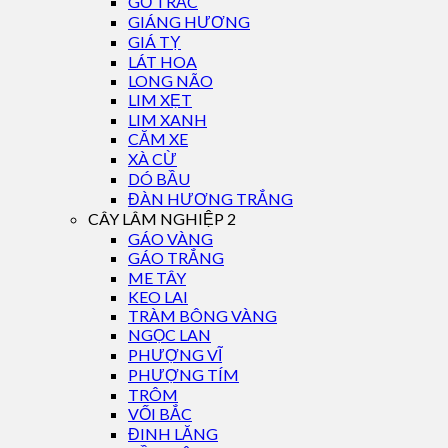
GỖ TRẮC
GIÁNG HƯƠNG
GIÁ TỴ
LÁT HOA
LONG NÃO
LIM XẸT
LIM XANH
CĂM XE
XÀ CỪ
DÓ BẦU
ĐÀN HƯƠNG TRẮNG
CÂY LÂM NGHIỆP 2
GÁO VÀNG
GÁO TRẮNG
ME TÂY
KEO LAI
TRÀM BÔNG VÀNG
NGỌC LAN
PHƯỢNG VĨ
PHƯỢNG TÍM
TRÔM
VỐI BẮC
ĐINH LĂNG