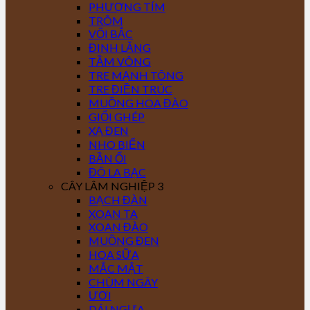
PHƯỢNG TÍM
TRÔM
VỐI BẮC
ĐINH LĂNG
TẦM VÔNG
TRE MẠNH TÔNG
TRE ĐIỀN TRÚC
MUỒNG HOA ĐÀO
GIỔI GHÉP
XẠ ĐEN
NHO BIỂN
BẦN ỔI
ĐÔ LA BẠC
CÂY LÂM NGHIỆP 3
BẠCH ĐÀN
XOAN TA
XOAN ĐÀO
MUỒNG ĐEN
HOA SỮA
MẮC MẬT
CHÙM NGÂY
ƯƠI
DÁI NGỰA