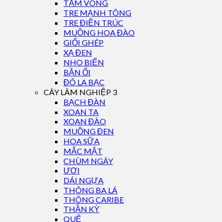
TẦM VÔNG
TRE MẠNH TÔNG
TRE ĐIỀN TRÚC
MUỒNG HOA ĐÀO
GIỔI GHÉP
XẠ ĐEN
NHO BIỂN
BẦN ỔI
ĐÔ LA BẠC
CÂY LÂM NGHIỆP 3
BẠCH ĐÀN
XOAN TA
XOAN ĐÀO
MUỒNG ĐEN
HOA SỮA
MẮC MẬT
CHÙM NGÂY
ƯƠI
DÁI NGỰA
THÔNG BA LÁ
THÔNG CARIBE
THẦN KỲ
QUẾ