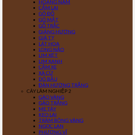
HOÀNG NAM
CẨM LAI
GÕ ĐỎ
GÕ MẬT
GỖ TRẮC
GIÁNG HƯƠNG
GIÁ TỴ
LÁT HOA
LONG NÃO
LIM XẸT
LIM XANH
CĂM XE
XÀ CỪ
DÓ BẦU
ĐÀN HƯƠNG TRẮNG
CÂY LÂM NGHIỆP 2
GÁO VÀNG
GÁO TRẮNG
ME TÂY
KEO LAI
TRÀM BÔNG VÀNG
NGỌC LAN
PHƯỢNG VĨ