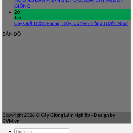
GIỐNG
20
Jan
Cây Quế Thơm Phong Thủy: Có Nên Trồng Trước Nhà?
BẢN ĐỒ
Copyright 2026 ©
Cây Giống Lâm Nghiệp - Design by
CVM.vn