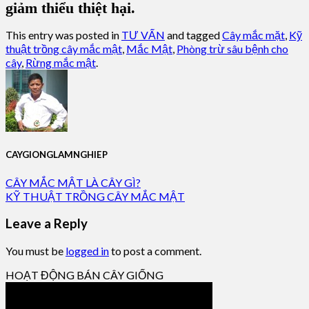
giảm thiểu thiệt hại.
This entry was posted in
TƯ VẤN
and tagged
Cây mắc mặt
,
Kỹ
thuật trồng cây mắc mật
,
Mắc Mật
,
Phòng trừ sâu bệnh cho
cây
,
Rừng mắc mật
.
CAYGIONGLAMNGHIEP
CÂY MẮC MẬT LÀ CÂY GÌ?
KỸ THUẬT TRỒNG CÂY MẮC MẬT
Leave a Reply
You must be
logged in
to post a comment.
HOẠT ĐỘNG BÁN CÂY GIỐNG