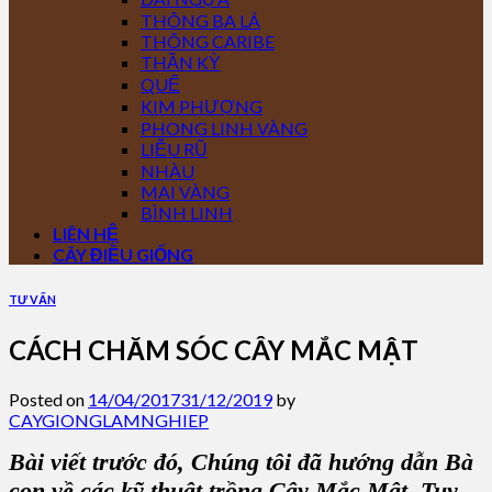
THÔNG BA LÁ
THÔNG CARIBE
THẦN KỲ
QUẾ
KIM PHƯỢNG
PHONG LINH VÀNG
LIỄU RŨ
NHÀU
MAI VÀNG
BÌNH LINH
LIÊN HỆ
CÂY ĐIỀU GIỐNG
TƯ VẤN
CÁCH CHĂM SÓC CÂY MẮC MẬT
Posted on
14/04/2017
31/12/2019
by
CAYGIONGLAMNGHIEP
Bài viết trước đó, Chúng tôi đã hướng dẫn Bà
con về các
kỹ thuật trồng Cây Mắc Mật
. Tuy