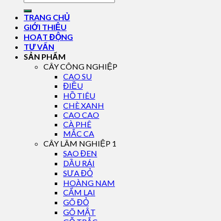
TRANG CHỦ
GIỚI THIỆU
HOẠT ĐỘNG
TƯ VẤN
SẢN PHẨM
CÂY CÔNG NGHIỆP
CAO SU
ĐIỀU
HỒ TIÊU
CHÈ XANH
CAO CAO
CÀ PHÊ
MẮC CA
CÂY LÂM NGHIỆP 1
SAO ĐEN
DẦU RÁI
SƯA ĐỎ
HOÀNG NAM
CẨM LAI
GÕ ĐỎ
GÕ MẬT