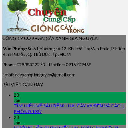
CÔNG TY CỔ PHẦN CÂY XANH GIA NGUYỄN
Văn Phòng:
Số 61, Đường số 12, Khu Đô Thị Vạn Phúc, P. Hiệp
Bình Phước, Q. Thủ Đức, Tp. HCM
Phone: 02838822270 – Hotline: 0916709468
Email: cayxanhgianguyen@gmail.com
BÀI VIẾT GẦN ĐÂY
23
Jan
TÌM HIỂU VỀ SÂU BỆNH HẠI CÂY XẠ ĐEN VÀ CÁCH
PHÒNG TRỪ
23
Jan
HƯỚNG DẪN PHÂN BIỆT CÁC LOẠI CÂY XẠ ĐEN