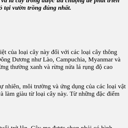
 và là
cây trồng
được ưa chuộng để phát triển
ỏ
tại
vườn trồng
đúng nhất.
ệt của loại cây này đối với các loại cây thông
 Đông Dương như
Lào, Campuchia, Myanmar và
 rừng thường xanh và rừng nửa lá rụng độ cao
tự nhiên, môi trường và ứng dụng của các loại vật
à làm giàu từ loại cây này. Từ những đặc điểm
tuổi trở lên. Cây mẹ được chọn phải có hình