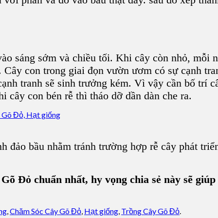
ào sáng sớm và chiều tối. Khi cây còn nhỏ, mỗi ng
.
Cây con
trong giai đọn
vườn ươm
có sự cạnh tr
ạnh tranh sẽ sinh trưởng kém. Vì vậy cần bố trí c
Khi
cây con
bén rễ thì tháo dỡ dần dàn che ra.
ành đảo bầu nhằm tránh trường hợp rễ
cây phát triể
.
 Gõ Đỏ chuẩn nhất, hy vọng chia sẻ này sẽ giúp
ng
,
Chăm Sóc Cây Gõ Đỏ
,
Hạt giống
,
Trồng Cây Gõ Đỏ
.