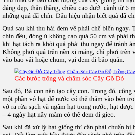
dáng đẹp, thân thẳng, chiều cao dưới cành từ 6 m
những quả đã chín. Dấu hiệu nhận biết quả đã c
Quả
sau khi thu hái đem về phải chế biến ngay. 
chín đều, đóng ủ không cao quá 50 cm và phải th
khi hạt tách ra khỏi quả phải thu ngay để tránh ả
Không phơi quả trên nền xi măng, chỉ phơi trên vả
vào bao vải hoặc chum, vại đem đi bảo quản.
Các bước trồng và chăm sóc Cây Gõ Đỏ
Sau đó, Bà con nên tạo
cây con
. Trong đó, công 
một phần
vỏ hạt
để nước có thể thấm vào bên tron
vở ra rửa sạch và ngâm
hạt trong nước
, hạt được
– 4 ngày
hạt nẩy mầm
có thể đem đi gieo.
Sau khi đã xử lý hạt giống thì cần phải chuẩn b
oai. Đất làm ruột bầu được đập sành nhỏ trộn đều