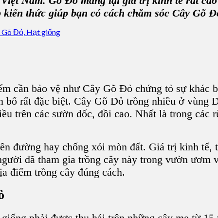
ỏ Việt Nam.
Gõ Đỏ
mang lại giá trị kinh tế rất cao
ấp kiến thức giúp bạn có
cách chăm sóc Cây Gõ Đ
iếm cần bảo vệ như
Cây Gõ Đỏ
chứng tỏ sự khác bi
 bố rất đặc biệt.
Cây Gõ Đỏ
trồng nhiều ở vùng
ều trên các sườn dốc, đồi cao. Nhất là trong các
ên đường hay chống xói mòn đất. Giá trị kinh tế, 
người đã tham gia
trồng cây
này trong
vườn ươm
v
ịa điểm trồng cây đúng cách.
ỏ
 giống phải được thu hái trên những cây mẹ từ 15 