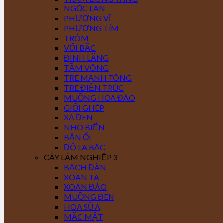
NGỌC LAN
PHƯỢNG VĨ
PHƯỢNG TÍM
TRÔM
VỐI BẮC
ĐINH LĂNG
TẦM VÔNG
TRE MẠNH TÔNG
TRE ĐIỀN TRÚC
MUỒNG HOA ĐÀO
GIỔI GHÉP
XẠ ĐEN
NHO BIỂN
BẦN ỔI
ĐÔ LA BẠC
CÂY LÂM NGHIỆP 3
BẠCH ĐÀN
XOAN TA
XOAN ĐÀO
MUỒNG ĐEN
HOA SỮA
MẮC MẬT