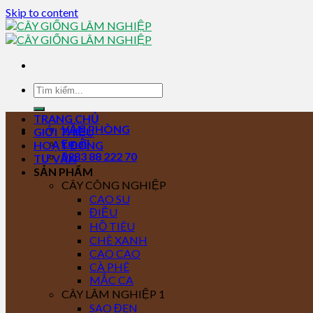
Skip to content
TRANG CHỦ
VĂN PHÒNG
GIỚI THIỆU
Email
HOẠT ĐỘNG
0283 88 222 70
TƯ VẤN
SẢN PHẨM
CÂY CÔNG NGHIỆP
CAO SU
ĐIỀU
HỒ TIÊU
CHÈ XANH
CAO CAO
CÀ PHÊ
MẮC CA
CÂY LÂM NGHIỆP 1
SAO ĐEN