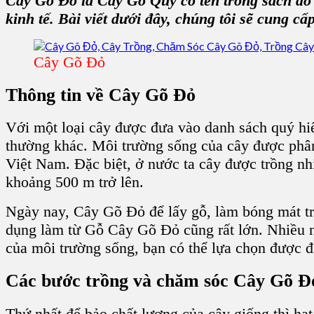
Cây Gõ Đỏ
là
Cây Gỗ Quý
có tên trong sách đ
kinh tế. Bài viết dưới đây, chúng tôi sẽ cung c
Cây Gõ Đỏ
Thông tin về Cây Gõ Đỏ
Với một loại cây được đưa vào danh sách quý h
thường khác. Môi trường sống của cây được phân
Việt Nam.
Đặc biệt, ở nước ta cây được trồng nhi
khoảng 500 m trở lên.
Ngày nay,
Cây Gõ Đỏ
để lấy gỗ, làm bóng mát tr
dụng làm từ
Gỗ Cây Gõ Đỏ
cũng rất lớn. Nhiều 
của môi trường sống, bạn có thể lựa chọn được đ
Các bước trồng và chăm sóc Cây Gõ Đ
Thứ nhất để bảo chất lượng của
cây giống
thì hạt