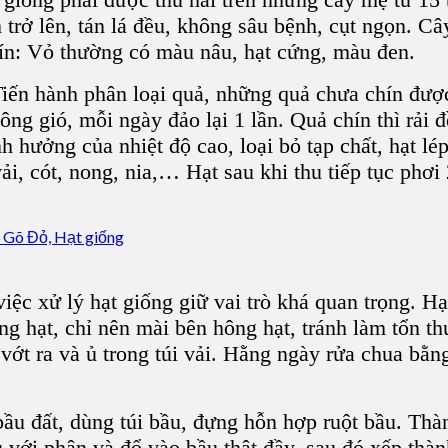
 trở lên, tán lá đều, không sâu bệnh, cụt ngọn.
Câ
hín: Vỏ thường có màu nâu, hạt cứng, màu đen.
Tiến hành phân loại quả, những quả chưa chín được
ông gió, mỗi ngày đảo lại 1 lần.
Quả chín
thì rải 
nh hưởng của nhiệt độ cao, loại bỏ tạp chất, hạt lé
i, cót, nong, nia,… Hạt sau khi thu tiếp tục phơi 
việc xử lý
hạt giống
giữ vai trò khá quan trọng.
Hạ
g hạt, chỉ nên mài bên hông hạt, tránh làm tổn th
 vớt ra và ủ trong túi vải. Hằng ngày rửa chua bằ
ị bầu đất, dùng túi bầu, đựng hỗn hợp ruột bầu. T
 với phân và đổ vào bầu thật đầy. sau đó xếp thàn