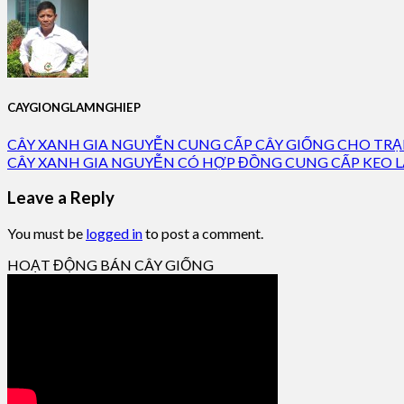
CAYGIONGLAMNGHIEP
CÂY XANH GIA NGUYỄN CUNG CẤP CÂY GIỐNG CHO TR
CÂY XANH GIA NGUYỄN CÓ HỢP ĐỒNG CUNG CẤP KEO L
Leave a Reply
You must be
logged in
to post a comment.
HOẠT ĐỘNG BÁN CÂY GIỐNG