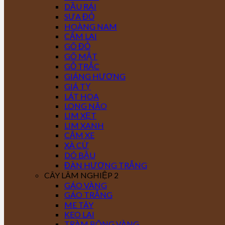
DẦU RÁI
SƯA ĐỎ
HOÀNG NAM
CẨM LAI
GÕ ĐỎ
GÕ MẬT
GỖ TRẮC
GIÁNG HƯƠNG
GIÁ TỴ
LÁT HOA
LONG NÃO
LIM XẸT
LIM XANH
CĂM XE
XÀ CỪ
DÓ BẦU
ĐÀN HƯƠNG TRẮNG
CÂY LÂM NGHIỆP 2
GÁO VÀNG
GÁO TRẮNG
ME TÂY
KEO LAI
TRÀM BÔNG VÀNG