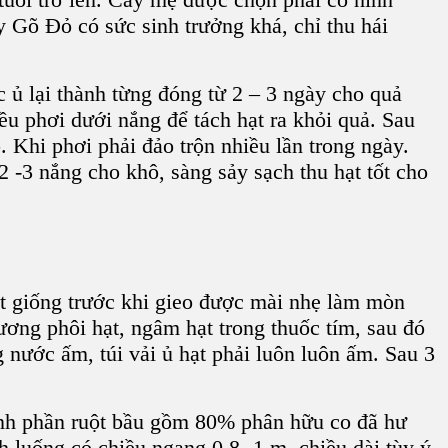
y Gõ Đỏ
có sức sinh trưởng khá, chỉ thu hái
 ủ lại thành từng đóng từ 2 – 3 ngày cho quả
đều phơi dưới nắng để tách hạt ra khỏi quả. Sau
p. Khi phơi phải đảo trộn nhiều lần trong ngày.
2 -3 nắng cho khô, sàng sảy sạch thu hạt tốt cho
t giống
trước khi gieo được mài nhẹ làm mòn
ương phôi hạt, ngâm hạt trong thuốc tím, sau đó
ng nước ấm,
túi vải ủ hạt
phải luôn luôn ấm. Sau 3
hành phần ruột bầu gồm 80% phân hữu co đã hư
h luống có chiều ngang 0,8 -1 m, chiều dài tùy ý,