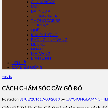
CHÙM NGÂY
ƯƠI
DÁI NGỰA
THÔNG BA LÁ
THÔNG CARIBE
THẦN KỲ
QUẾ
KIM PHƯỢNG
PHONG LINH VÀNG
LIỄU RŨ
NHÀU
MAI VÀNG
BÌNH LINH
LIÊN HỆ
CÂY ĐIỀU GIỐNG
TƯ VẤN
CÁCH CHĂM SÓC CÂY GÕ ĐỎ
Posted on
31/03/2016
17/03/2019
by
CAYGIONGLAMNGHIE