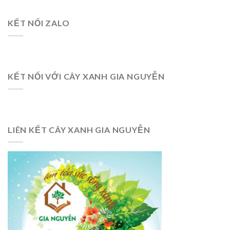
KẾT NỐI ZALO
KẾT NỐI VỚI CÂY XANH GIA NGUYỄN
LIÊN KẾT CÂY XANH GIA NGUYỄN