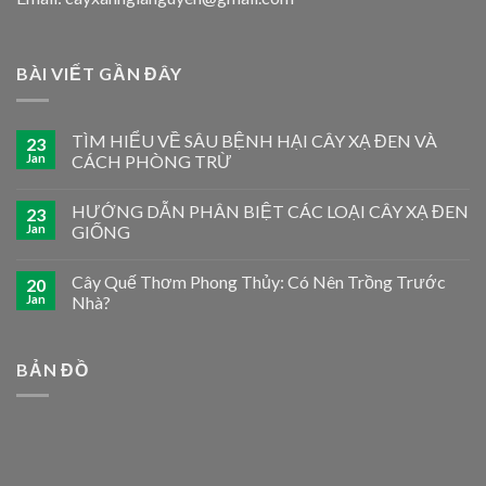
BÀI VIẾT GẦN ĐÂY
TÌM HIỂU VỀ SÂU BỆNH HẠI CÂY XẠ ĐEN VÀ
23
Jan
CÁCH PHÒNG TRỪ
HƯỚNG DẪN PHÂN BIỆT CÁC LOẠI CÂY XẠ ĐEN
23
Jan
GIỐNG
Cây Quế Thơm Phong Thủy: Có Nên Trồng Trước
20
Jan
Nhà?
BẢN ĐỒ