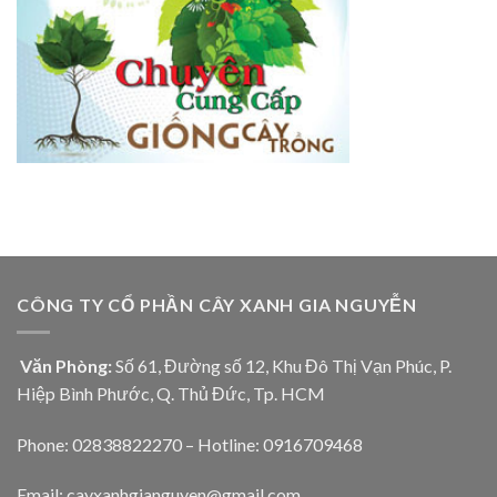
CÔNG TY CỔ PHẦN CÂY XANH GIA NGUYỄN
Văn Phòng:
Số 61, Đường số 12, Khu Đô Thị Vạn Phúc, P.
Hiệp Bình Phước, Q. Thủ Đức, Tp. HCM
Phone: 02838822270 – Hotline: 0916709468
Email: cayxanhgianguyen@gmail.com