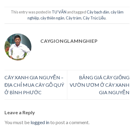
This entry was posted in
TƯ VẤN
and tagged
Cây bạch đàn
,
cây lâm
nghiệp
,
cây thiên ngân
,
Cây tràm
,
Cây Trúc Liễu
.
CAYGIONGLAMNGHIEP
CÂY XANH GIA NGUYỄN –
BẢNG GIÁ CÂY GIỐNG
ĐỊA CHỈ MUA CÂY GỖ QUÝ
VƯỜN ƯƠM Ở CÂY XANH
Ở BÌNH PHƯỚC
GIA NGUYỄN
Leave a Reply
You must be
logged in
to post a comment.