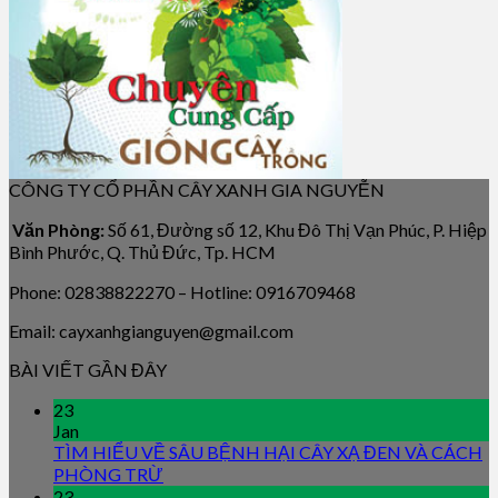
CÔNG TY CỔ PHẦN CÂY XANH GIA NGUYỄN
Văn Phòng:
Số 61, Đường số 12, Khu Đô Thị Vạn Phúc, P. Hiệp
Bình Phước, Q. Thủ Đức, Tp. HCM
Phone: 02838822270 – Hotline: 0916709468
Email: cayxanhgianguyen@gmail.com
BÀI VIẾT GẦN ĐÂY
23
Jan
TÌM HIỂU VỀ SÂU BỆNH HẠI CÂY XẠ ĐEN VÀ CÁCH
PHÒNG TRỪ
23