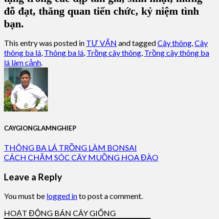
đỗ đạt, thăng quan tiến chức, kỷ niệm tình
bạn.
This entry was posted in
TƯ VẤN
and tagged
Cây thông
,
Cây
thông ba lá
,
Thông ba lá
,
Trồng cây thông
,
Trồng cây thông ba
lá làm cảnh
.
CAYGIONGLAMNGHIEP
THÔNG BA LÁ TRỒNG LÀM BONSAI
CÁCH CHĂM SÓC CÂY MUỒNG HOA ĐÀO
Leave a Reply
You must be
logged in
to post a comment.
HOẠT ĐỘNG BÁN CÂY GIỐNG