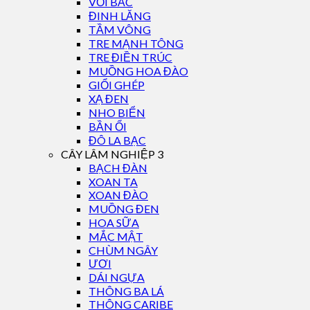
VỐI BẮC
ĐINH LĂNG
TẦM VÔNG
TRE MẠNH TÔNG
TRE ĐIỀN TRÚC
MUỒNG HOA ĐÀO
GIỔI GHÉP
XẠ ĐEN
NHO BIỂN
BẦN ỔI
ĐÔ LA BẠC
CÂY LÂM NGHIỆP 3
BẠCH ĐÀN
XOAN TA
XOAN ĐÀO
MUỒNG ĐEN
HOA SỮA
MẮC MẬT
CHÙM NGÂY
ƯƠI
DÁI NGỰA
THÔNG BA LÁ
THÔNG CARIBE