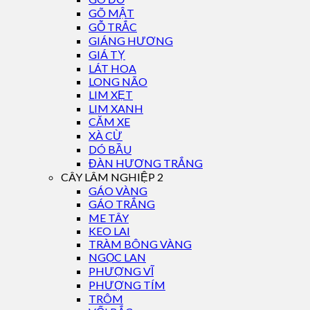
GÕ MẬT
GỖ TRẮC
GIÁNG HƯƠNG
GIÁ TỴ
LÁT HOA
LONG NÃO
LIM XẸT
LIM XANH
CĂM XE
XÀ CỪ
DÓ BẦU
ĐÀN HƯƠNG TRẮNG
CÂY LÂM NGHIỆP 2
GÁO VÀNG
GÁO TRẮNG
ME TÂY
KEO LAI
TRÀM BÔNG VÀNG
NGỌC LAN
PHƯỢNG VĨ
PHƯỢNG TÍM
TRÔM