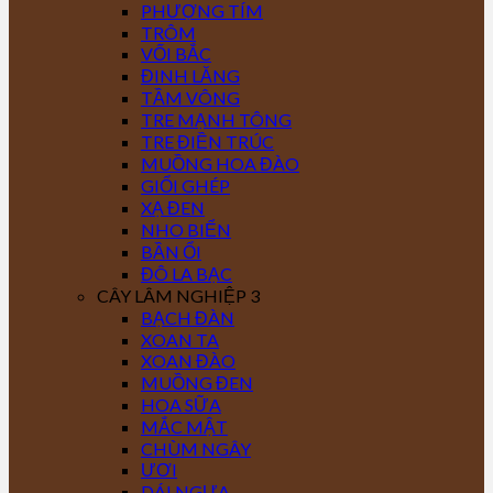
PHƯỢNG TÍM
TRÔM
VỐI BẮC
ĐINH LĂNG
TẦM VÔNG
TRE MẠNH TÔNG
TRE ĐIỀN TRÚC
MUỒNG HOA ĐÀO
GIỔI GHÉP
XẠ ĐEN
NHO BIỂN
BẦN ỔI
ĐÔ LA BẠC
CÂY LÂM NGHIỆP 3
BẠCH ĐÀN
XOAN TA
XOAN ĐÀO
MUỒNG ĐEN
HOA SỮA
MẮC MẬT
CHÙM NGÂY
ƯƠI
DÁI NGỰA