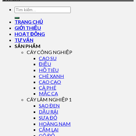
TRANG CHỦ
GIỚI THIỆU
HOẠT ĐỘNG
TƯ VẤN
SẢN PHẨM
CÂY CÔNG NGHIỆP
CAO SU
ĐIỀU
HỒ TIÊU
CHÈ XANH
CAO CAO
CÀ PHÊ
MẮC CA
CÂY LÂM NGHIỆP 1
SAO ĐEN
DẦU RÁI
SƯA ĐỎ
HOÀNG NAM
CẨM LAI
GÕ ĐỎ