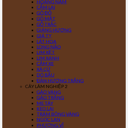
HOÀNG NAM
CẨM LAI
GÕ ĐỎ
GÕ MẬT
GỖ TRẮC
GIÁNG HƯƠNG
GIÁ TỴ
LÁT HOA
LONG NÃO
LIM XẸT
LIM XANH
CĂM XE
XÀ CỪ
DÓ BẦU
ĐÀN HƯƠNG TRẮNG
CÂY LÂM NGHIỆP 2
GÁO VÀNG
GÁO TRẮNG
ME TÂY
KEO LAI
TRÀM BÔNG VÀNG
NGỌC LAN
PHƯỢNG VĨ