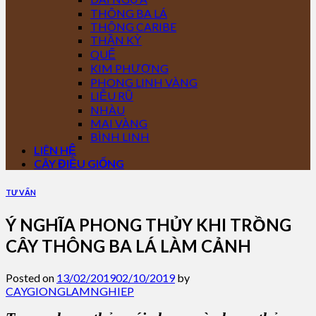
THÔNG BA LÁ
THÔNG CARIBE
THẦN KỲ
QUẾ
KIM PHƯỢNG
PHONG LINH VÀNG
LIỄU RŨ
NHÀU
MAI VÀNG
BÌNH LINH
LIÊN HỆ
CÂY ĐIỀU GIỐNG
TƯ VẤN
Ý NGHĨA PHONG THỦY KHI TRỒNG
CÂY THÔNG BA LÁ LÀM CẢNH
Posted on
13/02/2019
02/10/2019
by
CAYGIONGLAMNGHIEP