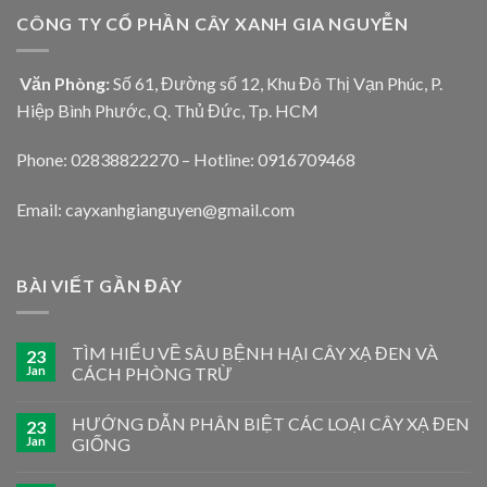
CÔNG TY CỔ PHẦN CÂY XANH GIA NGUYỄN
Văn Phòng:
Số 61, Đường số 12, Khu Đô Thị Vạn Phúc, P.
Hiệp Bình Phước, Q. Thủ Đức, Tp. HCM
Phone: 02838822270 – Hotline: 0916709468
Email: cayxanhgianguyen@gmail.com
BÀI VIẾT GẦN ĐÂY
TÌM HIỂU VỀ SÂU BỆNH HẠI CÂY XẠ ĐEN VÀ
23
Jan
CÁCH PHÒNG TRỪ
HƯỚNG DẪN PHÂN BIỆT CÁC LOẠI CÂY XẠ ĐEN
23
Jan
GIỐNG