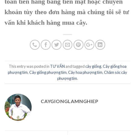
toán tiền hàng bằng tiền mặt hoặc chuyển
khoản tùy theo đơn hàng mà chúng tôi sẽ tư
vấn khi khách hàng mua cây.
This entry was posted in
TƯ VẤN
and tagged
cây giống
,
Cây giống hoa
phượng tím
,
Cây giống phượng tím
,
Cây hoa phượng tím
,
Chăm sóc cây
phượng tím
.
CAYGIONGLAMNGHIEP