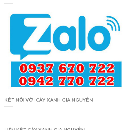
KẾT NỐI VỚI CÂY XANH GIA NGUYỄN
LIÊN KẾT CÂY XANH GIA NGUYỄN