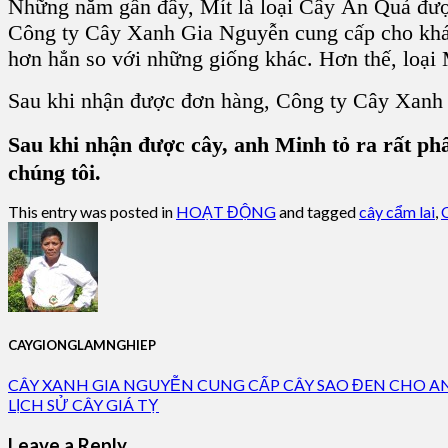
Những năm gần đây,
Mít
là loại Cây Ăn Quả đượ
Công ty
Cây Xanh Gia Nguyễn
cung cấp cho kh
hơn hẳn so với những giống khác. Hơn thế, loại M
Sau khi nhận được đơn hàng, Công ty Cây Xanh 
Sau khi nhận được cây, anh Minh tỏ ra rất phấ
chúng tôi.
This entry was posted in
HOẠT ĐỘNG
and tagged
cây cẩm lai
,
CAYGIONGLAMNGHIEP
CÂY XANH GIA NGUYỄN CUNG CẤP CÂY SAO ĐEN CHO 
LỊCH SỬ CÂY GIÁ TỴ
Leave a Reply