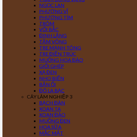
NGỌC LAN
PHƯỢNG VĨ
PHƯỢNG TÍM
TRÔM
VỐI BẮC
ĐINH LĂNG
TẦM VÔNG
TRE MẠNH TÔNG
TRE ĐIỀN TRÚC
MUỒNG HOA ĐÀO
GIỔI GHÉP
XẠ ĐEN
NHO BIỂN
BẦN ỔI
ĐÔ LA BẠC
CÂY LÂM NGHIỆP 3
BẠCH ĐÀN
XOAN TA
XOAN ĐÀO
MUỒNG ĐEN
HOA SỮA
MẮC MẬT