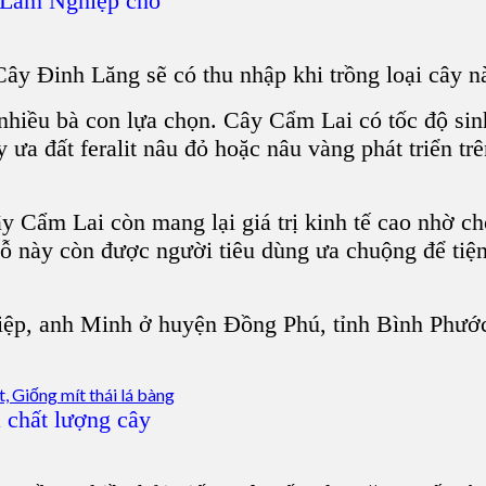
 Lâm Nghiệp cho
Cây Đinh Lăng
sẽ có thu nhập khi trồng loại cây n
nhiều bà con lựa chọn.
Cây Cẩm Lai
có tốc độ si
 ưa đất feralit nâu đỏ hoặc nâu vàng phát triển trê
ây Cẩm Lai
còn mang lại giá trị kinh tế cao nhờ c
i gỗ này còn được người tiêu dùng ưa chuộng để ti
iệp
, anh Minh ở
huyện Đồng Phú, tỉnh Bình Phướ
 chất lượng cây