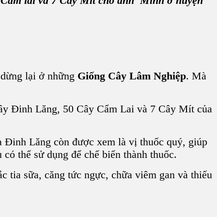
 Cẩm lai
và 7
Cây Mít
cho anh Minh ở
huyện
 dừng lại ở những
Giống Cây Lâm Nghiệp
. Mà
ây Đinh Lăng, 50 Cây Cẩm Lai và 7 Cây Mít
của
mà
Đinh Lăng
còn được xem là vị thuốc quý, giúp
 có thể sử dụng để chế biến thành thuốc.
ắc tia sữa, căng tức ngực, chữa viêm gan và thiếu