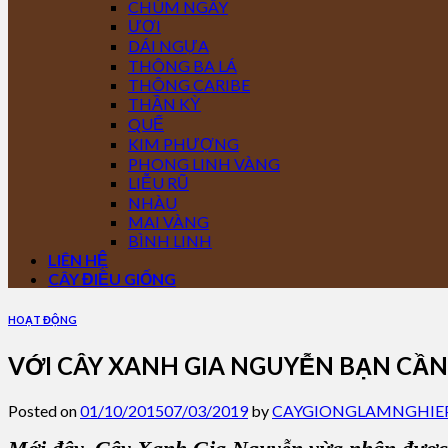
CHÙM NGÂY
ƯƠI
DÁI NGỰA
THÔNG BA LÁ
THÔNG CARIBE
THẦN KỲ
QUẾ
KIM PHƯỢNG
PHONG LINH VÀNG
LIỄU RŨ
NHÀU
MAI VÀNG
BÌNH LINH
LIÊN HỆ
CÂY ĐIỀU GIỐNG
HOẠT ĐỘNG
VỚI CÂY XANH GIA NGUYỄN BẠN CẦN
Posted on
01/10/2015
07/03/2019
by
CAYGIONGLAMNGHIE