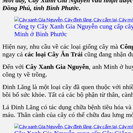
Mới đây,
Cây Xanh Gia Nguyễn
vừa nhận được
Đồng Phú, tỉnh Bình Phước.
Công ty Cây Xanh Gia Nguyễn cung cấp cây
Minh ở Bình Phước
Hiện nay, nhu cầu về các loại giống cây mà
Công
ngay cả
c
ác loại Cây Ăn Trái
cũng đang nhận đư
Đến với
Cây Xanh Gia Nguyễn
, anh Minh ở
hu
công ty về trồng.
Đinh Lăng
là một loại cây đã quen thuộc với nhi
bồi bổ sức khỏe. Tất cả các bộ phận từ thân, càn
Lá Đinh Lăng
có tác dụng chữa bệnh tiêu hóa và 
máu. Thân cành của cây có thể chữa đau lưng mỏi