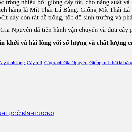
c trồng nhiều bởi giống cây tốt, cho năng suất v
ách hàng là Mít Thái Lá Bàng.
Giống Mít Thái L
ít này còn rất dễ trồng, tốc độ sinh trưởng và phá
Gia Nguyễn đã tiến hành vận chuyển và đưa cây g
n khởi và hài lòng với số lượng và chất lượng 
Cây đinh lăng
,
Cây mít
,
Cây xanh Gia Nguyễn
,
Giống mít thái lá bàn
ANH LỰC Ở BÌNH DƯƠNG