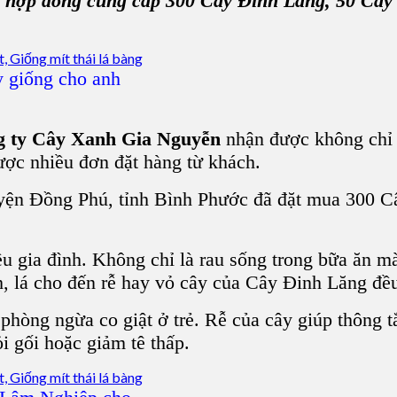
 hợp đồng cung cấp 300
Cây Đinh Lăng
, 50
Cây
 giống cho anh
 ty Cây Xanh Gia Nguyễn
nhận được không chỉ
ợc nhiều đơn đặt hàng từ khách.
yện Đồng Phú, tỉnh Bình Phước
đã đặt mua 300
C
ều gia đình. Không chỉ là rau sống trong bữa ăn 
h, lá cho đến rễ hay vỏ cây của Cây Đinh Lăng đều
phòng ngừa co giật ở trẻ. Rễ của cây giúp thông t
 gối hoặc giảm tê thấp.