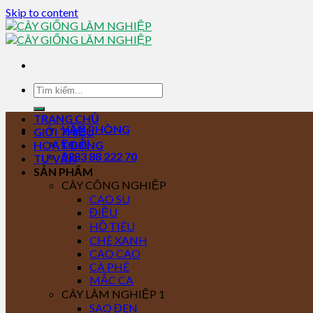
Skip to content
TRANG CHỦ
VĂN PHÒNG
GIỚI THIỆU
Email
HOẠT ĐỘNG
0283 88 222 70
TƯ VẤN
SẢN PHẨM
CÂY CÔNG NGHIỆP
CAO SU
ĐIỀU
HỒ TIÊU
CHÈ XANH
CAO CAO
CÀ PHÊ
MẮC CA
CÂY LÂM NGHIỆP 1
SAO ĐEN