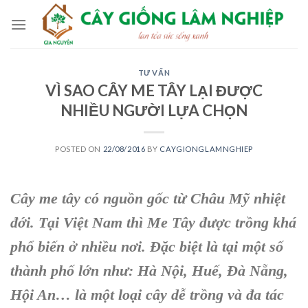
Skip
to
content
TƯ VẤN
VÌ SAO CÂY ME TÂY LẠI ĐƯỢC
NHIỀU NGƯỜI LỰA CHỌN
POSTED ON
22/08/2016
BY
CAYGIONGLAMNGHIEP
Cây me tây
có nguồn gốc từ
Châu Mỹ
nhiệt
đới. Tại Việt Nam thì
Me Tây
được trồng khá
phổ biến ở nhiều nơi. Đặc biệt là tại một số
thành phố lớn như:
Hà Nội, Huế, Đà Nẵng,
Hội An
… là một loại cây dễ trồng và đa tác