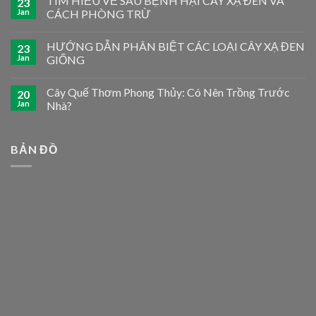
TÌM HIỂU VỀ SÂU BỆNH HẠI CÂY XẠ ĐEN VÀ
23
Jan
CÁCH PHÒNG TRỪ
HƯỚNG DẪN PHÂN BIỆT CÁC LOẠI CÂY XẠ ĐEN
23
Jan
GIỐNG
Cây Quế Thơm Phong Thủy: Có Nên Trồng Trước
20
Jan
Nhà?
BẢN ĐỒ