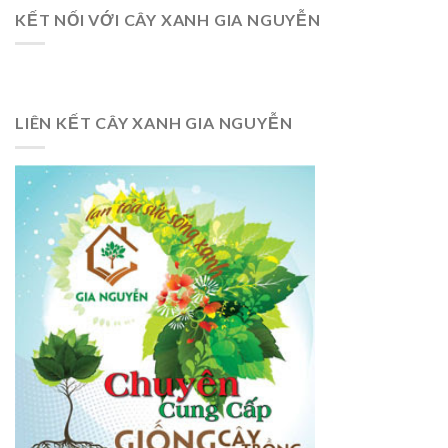
KẾT NỐI VỚI CÂY XANH GIA NGUYỄN
LIÊN KẾT CÂY XANH GIA NGUYỄN