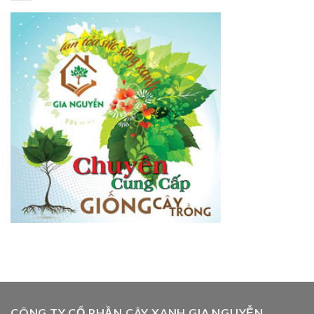
CÔNG TY CỔ PHẦN CÂY XANH GIA NGUYỄN