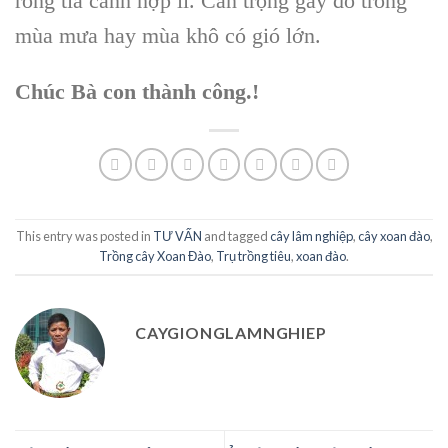
rong tỉa cành hợp lí. Cẩn trọng gãy đổ trong
mùa mưa hay mùa khô có gió lớn.
Chúc Bà con thành công.!
This entry was posted in
TƯ VẤN
and tagged
cây lâm nghiệp
,
cây xoan đào
,
Trồng cây Xoan Đào
,
Trụ trồng tiêu
,
xoan đào
.
CAYGIONGLAMNGHIEP