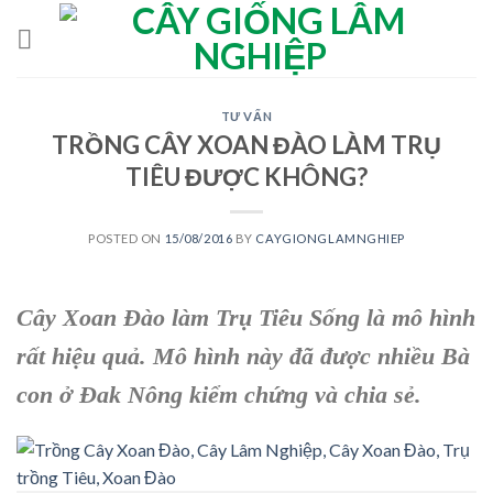
Skip
to
content
TƯ VẤN
TRỒNG CÂY XOAN ĐÀO LÀM TRỤ
TIÊU ĐƯỢC KHÔNG?
POSTED ON
15/08/2016
BY
CAYGIONGLAMNGHIEP
Cây Xoan Đào
làm Trụ Tiê
u Sống là mô hình
rất hiệu quả. Mô hình này đã được nhiều Bà
con ở Đak Nông kiểm chứng và chia sẻ.