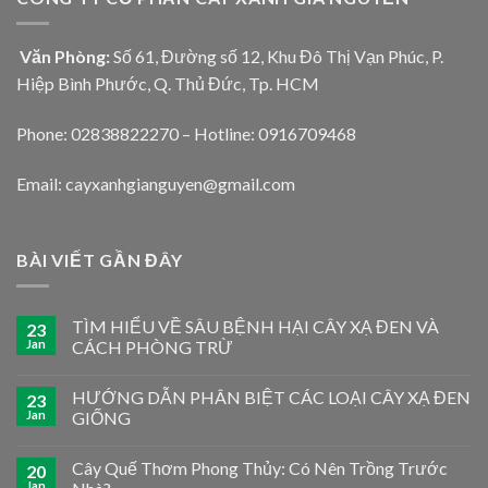
Văn Phòng:
Số 61, Đường số 12, Khu Đô Thị Vạn Phúc, P.
Hiệp Bình Phước, Q. Thủ Đức, Tp. HCM
Phone: 02838822270 – Hotline: 0916709468
Email: cayxanhgianguyen@gmail.com
BÀI VIẾT GẦN ĐÂY
TÌM HIỂU VỀ SÂU BỆNH HẠI CÂY XẠ ĐEN VÀ
23
Jan
CÁCH PHÒNG TRỪ
HƯỚNG DẪN PHÂN BIỆT CÁC LOẠI CÂY XẠ ĐEN
23
Jan
GIỐNG
Cây Quế Thơm Phong Thủy: Có Nên Trồng Trước
20
Jan